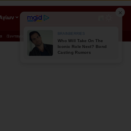
 Αγίων
ΡΟΗ
α
Συνταγές
Διατροφή - Φυσική Ιατρική