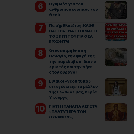
Η γυμνότητα του
ανθρώπου ενώπιον του
Θεού
Πατήρ Ελπίδιος: ΚΑΘΕ
ΠΑΤΕΡΑΣ ΝΑ ΕΤΟΙΜΑΣΕΙ
ΤΟ ΣΠΙΤΙ ΤΟΥ ΓΙΑ ΟΣΑ
ΕΡΧΟΝΤΑΙ
Όταν κοιμήθηκε η
Παναγία, την ψυχή της
την παρέλαβε ο Ίδιος ο
Χριστός και την πήγε
στον ουρανό!
Είναι οι «νέου τύπου
οικογένειες» το μέλλον
της Ελλάδας μας, κυρία
Υπουργέ;
ΓΙΑΤΙ Η ΠΑΝΑΓΙΑ ΛΕΓΕΤΑΙ
«ΠΛΑΤΥΤΕΡΑ ΤΩΝ
ΟΥΡΑΝΩΝ»;