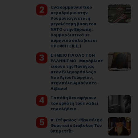
Ένα κομμουνιστικό
αεροδρόμιο στην
Ρουμανία γίνεται η
μεγαλύτερη βάση του
ΝΑΤΟ στην Ευρώπη:
Βομβαρδιστικά με
πυρηνικά όπλα (και οι
ΠΡΟΦΗΤΕΙΕΣ;)
ΣΗΜΕΙΟ ΓΙΑ ΟΛΟ ΤΟΝ
ΕΛΛΗΝΙΣΜΟ.. Μυρόβλισε
εικόνα της Παναγίας
στον Ελληνορθόδοξο
Ναό Αγίου Γεωργίου,
στην πόλη Αμιούν στο
Λίβανο!
Τα πάθη δεν αφήνουν
τον εργάτη τους να δεί
την αλήθεια..
π. Στέφανος: «Ὅταν θέλη ὁ
Θεός καί ὁ διάβολος Τόν
ὑπηρετεῖ!»