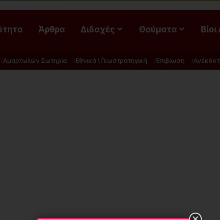
ότητα
Άρθρα
Διδαχές
Θαύματα
Βίοι
Αμαρτωλών Σωτηρία
Εθνικά \ Γεωστρατηγική
Επιβίωση
Ανέκδοτ