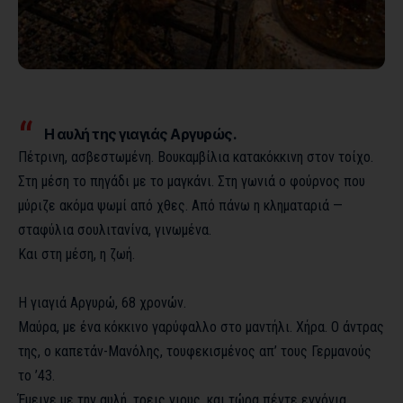
Η αυλή της γιαγιάς Αργυρώς.
Πέτρινη, ασβεστωμένη. Βουκαμβίλια κατακόκκινη στον τοίχο.
Στη μέση το πηγάδι με το μαγκάνι. Στη γωνιά ο φούρνος που
μύριζε ακόμα ψωμί από χθες. Από πάνω η κληματαριά —
σταφύλια σουλιτανίνα, γινωμένα.
Και στη μέση, η ζωή.
Η γιαγιά Αργυρώ, 68 χρονών.
Μαύρα, με ένα κόκκινο γαρύφαλλο στο μαντήλι. Χήρα. Ο άντρας
της, ο καπετάν-Μανόλης, τουφεκισμένος απ’ τους Γερμανούς
το ’43.
Έμεινε με την αυλή, τρεις γιους, και τώρα πέντε εγγόνια.