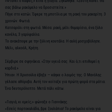
«Φτάνει ο καφές,» είπε η γιαγιά. Σηκώθηκε. «Ζέστη κάνει. Θα
σας βάλω ρακόμελο να δροσιστείτε.»
Πήγε στο κατώι. Έφερε τη μποτίλια με τη ρακή του μακαρίτη. 3
χρονών. Φωτιά.
Κατσαρόλι στη φωτιά. Μέσα: ρακή, μέλι θυμαρίσιο, ένα ξύλο
κανέλα, 3 γαρύφαλλα.
Το ανακάτεψε με την ξύλινη κουτάλα. Η αυλή μοσχοβόλησε.
Μέλι, αλκοόλ, Κρήτη.
Σέρβιρε σε σφηνάκια. «Στην υγειά σας. Και ό,τι επιθυμεί η
καρδιά.»
Ήπιαν. Η Χρυσούλα έβηξε — κάηκε ο λαιμός της. Ο Μανόλης
γέλασε αθόρυβα. Αυτή τον κοίταξε για πρώτη φορά στα μάτια.
Ένα δευτερόλεπτο. Μετά πάλι κάτω.
«Γιαγιά, κι εμείς;» φώναξε ο Γιαννάκης.
«Εσείς πορτοκαλάδα, βρε ζουλάπια! Το ρακόμελο είναι για