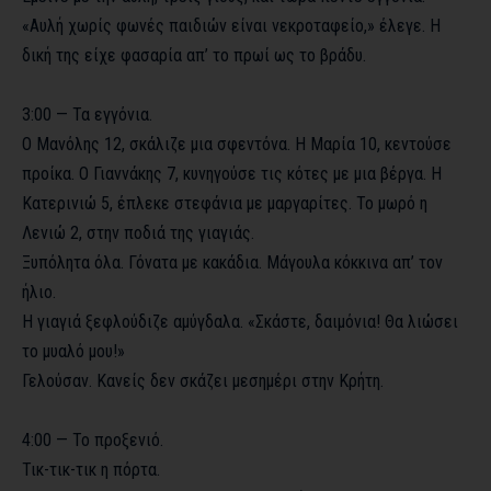
«Αυλή χωρίς φωνές παιδιών είναι νεκροταφείο,» έλεγε. Η
δική της είχε φασαρία απ’ το πρωί ως το βράδυ.
3:00 — Τα εγγόνια.
Ο Μανόλης 12, σκάλιζε μια σφεντόνα. Η Μαρία 10, κεντούσε
προίκα. Ο Γιαννάκης 7, κυνηγούσε τις κότες με μια βέργα. Η
Κατερινιώ 5, έπλεκε στεφάνια με μαργαρίτες. Το μωρό η
Λενιώ 2, στην ποδιά της γιαγιάς.
Ξυπόλητα όλα. Γόνατα με κακάδια. Μάγουλα κόκκινα απ’ τον
ήλιο.
Η γιαγιά ξεφλούδιζε αμύγδαλα. «Σκάστε, δαιμόνια! Θα λιώσει
το μυαλό μου!»
Γελούσαν. Κανείς δεν σκάζει μεσημέρι στην Κρήτη.
4:00 — Το προξενιό.
Τικ-τικ-τικ η πόρτα.