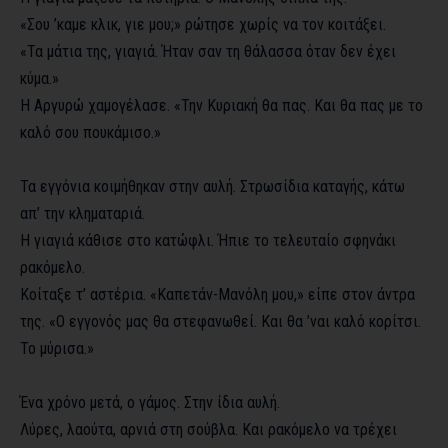
«Σου ’καμε κλικ, γιε μου;» ρώτησε χωρίς να τον κοιτάξει.
«Τα μάτια της, γιαγιά. Ήταν σαν τη θάλασσα όταν δεν έχει
κύμα.»
Η Αργυρώ χαμογέλασε. «Την Κυριακή θα πας. Και θα πας με το
καλό σου πουκάμισο.»
Τα εγγόνια κοιμήθηκαν στην αυλή. Στρωσίδια καταγής, κάτω
απ’ την κληματαριά.
Η γιαγιά κάθισε στο κατώφλι. Ήπιε το τελευταίο σφηνάκι
ρακόμελο.
Κοίταξε τ’ αστέρια. «Καπετάν-Μανόλη μου,» είπε στον άντρα
της. «Ο εγγονός μας θα στεφανωθεί. Και θα ’ναι καλό κορίτσι.
Το μύρισα.»
Ένα χρόνο μετά, ο γάμος. Στην ίδια αυλή.
Λύρες, λαούτα, αρνιά στη σούβλα. Και ρακόμελο να τρέχει