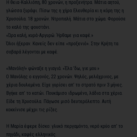
Η θεια-Καλλιόπη, 80 χρονών, η προξενήτρα. Μάτια αητού,
γλώσσα ξυράφι. Πίσω της η χήρα Ελευθερία κι η κόρη της η
Χρυσούλα. 18 χρονών. Ντροπαλή. Μάτια στο χώμα. Φορούσε
το καλό της φουστάνι.
«Ώρα καλή, κυρά-Αργυρώ. Ήρθαμε για καφέ.»
Όλοι ήξεραν. Κανείς δεν είπε «προξενιό». Στην Κρήτη τα
σοβαρά λέγονται με καφέ.
«Μανόλη!» φώναξε η γιαγιά. «Έλα ’δω, γιε μου.»
Ο Μανόλης ο εγγονός, 22 χρονών. Ψηλός, μελάχρινος, με
χέρια δουλεμένα. Είχε γυρίσει απ’ το στρατό πριν 3 μήνες.
Βγήκε απ’ το κατώι. Πουκάμισο ιδρωμένο, λάδια στα χέρια.
Είδε τη Χρυσούλα. Πάγωσε μισό δευτερόλεπτο. Αυτή
κοκκίνισε μέχρι τις ρίζες.
Η Μαρία έφερε δίσκο: γλυκό περγαμόντο, νερό κρύο απ’ το
πηγάδι, καφές ελληνικός.