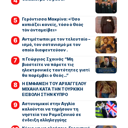
Γερόντισσα Μακρίνα: «Ὅσο
κοπιάζει κανείς, τόσο ὁ Θεὸς
τὸν ἀνταμείβει»
Αντιμέτωποι με τον τελευταίο –
ισμό, τον σατανισμό με τον
οποίο διαφεντεύουν .
π Γεώργιος Σχοινάς “Μη
βιαστείτε να πάρετε τις
ηλεκτρονικές ταυτότητες γιατί
θα παρέμβει ο Θεός…”
Η ΕΜΦΑΝΙΣΗ ΤΟΥ ΑΡΧΑΓΓΕΛΟΥ
ΜΙΧΑΗΛ ΚΑΤΑ ΤΗΝ ΤΟΥΡΚΙΚΗ
ΕΙΣΒΟΛΗ ΣΤΗΝ ΚΥΠΡΟ
Αστυνομικοί στην Αγγλία
καλούνται να τηρήσουν τη
νηστεία του Ραμαζανιού σε
ένδειξη αλληλεγγύης