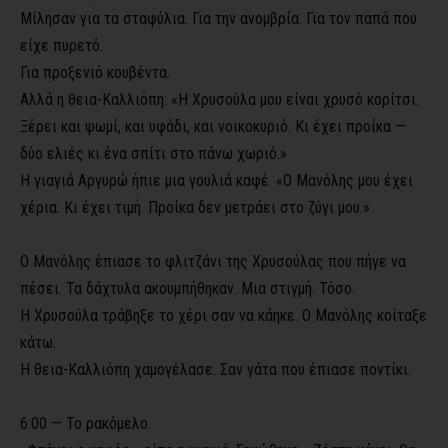
Μίλησαν για τα σταφύλια. Για την ανομβρία. Για τον παπά που
είχε πυρετό.
Για προξενιό κουβέντα.
Αλλά η θεια-Καλλιόπη: «Η Χρυσούλα μου είναι χρυσό κορίτσι.
Ξέρει και ψωμί, και υφάδι, και νοικοκυριό. Κι έχει προίκα —
δύο ελιές κι ένα σπίτι στο πάνω χωριό.»
Η γιαγιά Αργυρώ ήπιε μια γουλιά καφέ. «Ο Μανόλης μου έχει
χέρια. Κι έχει τιμή. Προίκα δεν μετράει στο ζύγι μου.»
Ο Μανόλης έπιασε το φλιτζάνι της Χρυσούλας που πήγε να
πέσει. Τα δάχτυλα ακουμπήθηκαν. Μια στιγμή. Τόσο.
Η Χρυσούλα τράβηξε το χέρι σαν να κάηκε. Ο Μανόλης κοίταξε
κάτω.
Η θεια-Καλλιόπη χαμογέλασε. Σαν γάτα που έπιασε ποντίκι.
6:00 — Το ρακόμελο.