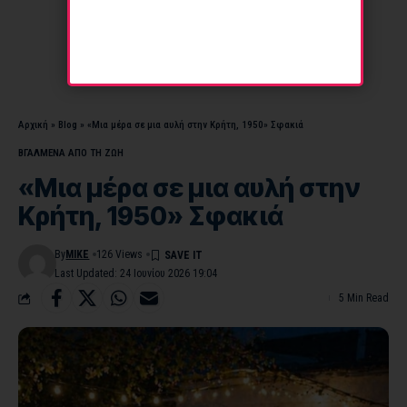
Αρχική
»
Blog
»
«Μια μέρα σε μια αυλή στην Κρήτη, 1950» Σφακιά
ΒΓΑΛΜΕΝΑ ΑΠΟ ΤΗ ΖΩΗ
«Μια μέρα σε μια αυλή στην
Κρήτη, 1950» Σφακιά
By
MIKE
126 Views
Last Updated: 24 Ιουνίου 2026 19:04
5 Min Read