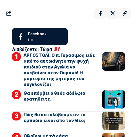
Facebook
Like
Διαβάζονται Τώρα
ΑΡΓΟΣΤΟΛΙ: Ο π. Γεράσιμος είδε
από το αυτοκίνητο την ψυχή
παιδιού στην Αγγλία να
ανεβαίνει στον Ουρανό! Η
μαρτυρία της μητέρας του
συγκλονίζει
Θα επέμβει ο θεός αδέλφια
κρατηθειτε…
Πώς θα καταλάβουμε αν τα
εμπόδια είναι από τον Θεό;
Οἱ λαϊκοί μέ τά ράσα.