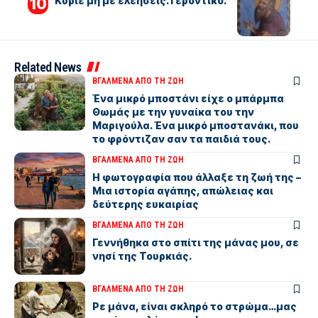
Kύριε μη με ελεήσεις. Γεροντικό.
Related News
ΒΓΑΛΜΕΝΑ ΑΠΟ ΤΗ ΖΩΗ
Ένα μικρό μποστάνι είχε ο μπάρμπα
Θωμάς με την γυναίκα του την
Μαριγούλα. Ένα μικρό μποστανάκι, που
το φρόντιζαν σαν τα παιδιά τους.
ΒΓΑΛΜΕΝΑ ΑΠΟ ΤΗ ΖΩΗ
Η φωτογραφία που άλλαξε τη ζωή της –
Μια ιστορία αγάπης, απώλειας και
δεύτερης ευκαιρίας
ΒΓΑΛΜΕΝΑ ΑΠΟ ΤΗ ΖΩΗ
Γεννήθηκα στο σπίτι της μάνας μου, σε
νησί της Τουρκιάς.
ΒΓΑΛΜΕΝΑ ΑΠΟ ΤΗ ΖΩΗ
Ρε μάνα, είναι σκληρό το στρώμα…μας