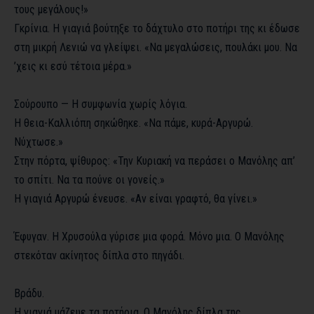
τους μεγάλους!»
Γκρίνια. Η γιαγιά βούτηξε το δάχτυλο στο ποτήρι της κι έδωσε
στη μικρή Λενιώ να γλείψει. «Να μεγαλώσεις, πουλάκι μου. Να
’χεις κι εσύ τέτοια μέρα.»
Σούρουπο — Η συμφωνία χωρίς λόγια.
Η θεια-Καλλιόπη σηκώθηκε. «Να πάμε, κυρά-Αργυρώ.
Νύχτωσε.»
Στην πόρτα, ψίθυρος: «Την Κυριακή να περάσει ο Μανόλης απ’
το σπίτι. Να τα πούνε οι γονείς.»
Η γιαγιά Αργυρώ ένευσε. «Αν είναι γραφτό, θα γίνει.»
Έφυγαν. Η Χρυσούλα γύρισε μια φορά. Μόνο μια. Ο Μανόλης
στεκόταν ακίνητος δίπλα στο πηγάδι.
Βράδυ.
Η γιαγιά μάζευε τα ποτήρια. Ο Μανόλης δίπλα της.