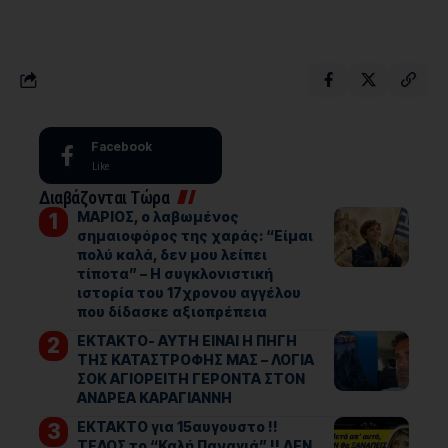
Facebook
Like
Διαβάζονται Τώρα
ΜΑΡΙΟΣ, ο λαβωμένος
σημαιοφόρος της χαράς: “Είμαι
πολύ καλά, δεν μου λείπει
τίποτα” – Η συγκλονιστική
ιστορία του 17χρονου αγγέλου
που δίδασκε αξιοπρέπεια
ΕΚΤΑΚΤΟ- ΑΥΤΗ ΕΙΝΑΙ Η ΠΗΓΗ
ΤΗΣ ΚΑΤΑΣΤΡΟΦΗΣ ΜΑΣ – ΛΟΓΙΑ
ΣΟΚ ΑΓΙΟΡΕΙΤΗ ΓΕΡΟΝΤΑ ΣΤΟΝ
ΑΝΔΡΕΑ ΚΑΡΑΓΙΑΝΝΗ
ΕΚΤΑΚΤΟ για 15αυγουστο !!
ΤΕΛΟΣ το “Καλή Παναγιά” !! ΔΕΝ