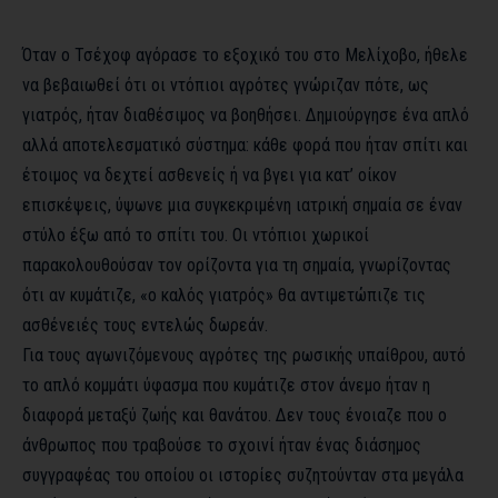
Όταν ο Τσέχοφ αγόρασε το εξοχικό του στο Μελίχοβο, ήθελε
να βεβαιωθεί ότι οι ντόπιοι αγρότες γνώριζαν πότε, ως
γιατρός, ήταν διαθέσιμος να βοηθήσει. Δημιούργησε ένα απλό
αλλά αποτελεσματικό σύστημα: κάθε φορά που ήταν σπίτι και
έτοιμος να δεχτεί ασθενείς ή να βγει για κατ’ οίκον
επισκέψεις, ύψωνε μια συγκεκριμένη ιατρική σημαία σε έναν
στύλο έξω από το σπίτι του. Οι ντόπιοι χωρικοί
παρακολουθούσαν τον ορίζοντα για τη σημαία, γνωρίζοντας
ότι αν κυμάτιζε, «ο καλός γιατρός» θα αντιμετώπιζε τις
ασθένειές τους εντελώς δωρεάν.
Για τους αγωνιζόμενους αγρότες της ρωσικής υπαίθρου, αυτό
το απλό κομμάτι ύφασμα που κυμάτιζε στον άνεμο ήταν η
διαφορά μεταξύ ζωής και θανάτου. Δεν τους ένοιαζε που ο
άνθρωπος που τραβούσε το σχοινί ήταν ένας διάσημος
συγγραφέας του οποίου οι ιστορίες συζητούνταν στα μεγάλα