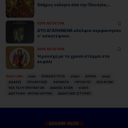
Ἐπῆρες εὐλογία ἀπὸ τὴν Παναγία;…
ΧΩΡΊΣ ΚΑΤΗΓΟΡΊΑ
ΔΥΟ ΑΓΑΠΗΜΕΝΑ αδέλφια συμφώνησαν
ν’ ασκητέψουν.
ΧΩΡΊΣ ΚΑΤΗΓΟΡΊΑ
Ἡ μοναχὴ μὲ τὸ χρυσὸ στέμμα στὸ
κεφάλι
Quick Links:
slide
ΕΠΙΚΑΙΡΟΤΗΤΑ
slide1
ΑΡΘΡΑ
dexia
ΔΙΔΑΧΕΣ
ΠΡΟΦΗΤΕΙΕΣ
ΘΑΥΜΑΤΑ
ΓΕΡΟΝΤΕΣ
ΒΙΟΙ ΑΓΙΩΝ
ΝΕΑ ΤΑΞΗ ΠΡΑΓΜΑΤΩΝ
ΔΙΔΑΧΕΣ ΑΓΙΩΝ
slide5
ΔΙΑΤΡΟΦΗ - ΦΥΣΙΚΗ ΙΑΤΡΙΚΗ
ΔΙΔΑΚΤΙΚΕΣ ΙΣΤΟΡΙΕΣ