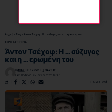
Αρχική
»
Blog
»
Άντον Τσέχοφ: Η … σύζυγος και η … ερωμένη του
ΧΩΡΊΣ ΚΑΤΗΓΟΡΊΑ
Άντον Τσέχοφ: Η … σύζυγος
και η … ερωμένη του
By
MIKE
116 Views
Last Updated: 25 Ιουνίου 2026 06:47
5 Min Read