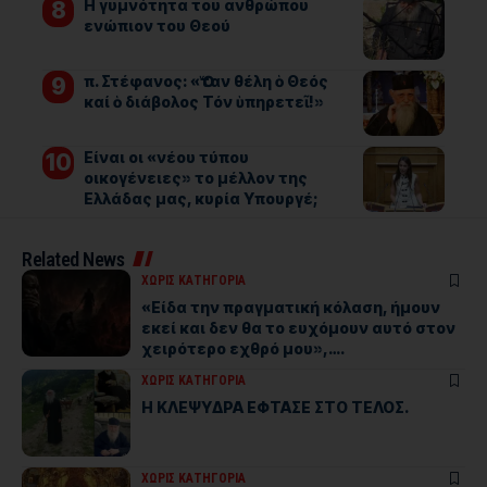
Η γυμνότητα του ανθρώπου
ενώπιον του Θεού
π. Στέφανος: «Ὅταν θέλη ὁ Θεός
καί ὁ διάβολος Τόν ὑπηρετεῖ!»
Είναι οι «νέου τύπου
οικογένειες» το μέλλον της
Ελλάδας μας, κυρία Υπουργέ;
Related News
ΧΩΡΊΣ ΚΑΤΗΓΟΡΊΑ
«Είδα την πραγματική κόλαση, ήμουν
εκεί και δεν θα το ευχόμουν αυτό στον
χειρότερο εχθρό μου»,….
ΧΩΡΊΣ ΚΑΤΗΓΟΡΊΑ
Η ΚΛΕΨΥΔΡΑ ΕΦΤΑΣΕ ΣΤΟ ΤΕΛΟΣ.
ΧΩΡΊΣ ΚΑΤΗΓΟΡΊΑ