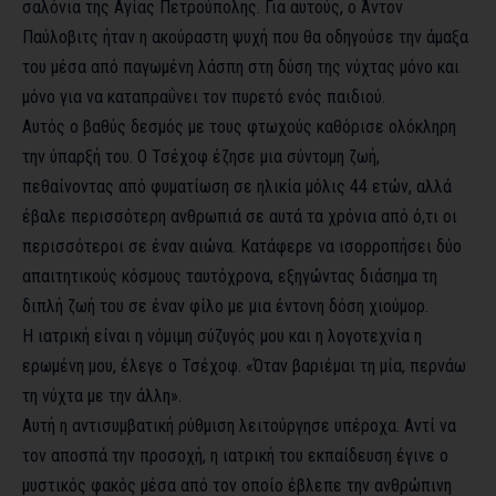
σαλόνια της Αγίας Πετρούπολης. Για αυτούς, ο Άντον
Παύλοβιτς ήταν η ακούραστη ψυχή που θα οδηγούσε την άμαξα
του μέσα από παγωμένη λάσπη στη δύση της νύχτας μόνο και
μόνο για να καταπραΰνει τον πυρετό ενός παιδιού.
Αυτός ο βαθύς δεσμός με τους φτωχούς καθόρισε ολόκληρη
την ύπαρξή του. Ο Τσέχοφ έζησε μια σύντομη ζωή,
πεθαίνοντας από φυματίωση σε ηλικία μόλις 44 ετών, αλλά
έβαλε περισσότερη ανθρωπιά σε αυτά τα χρόνια από ό,τι οι
περισσότεροι σε έναν αιώνα. Κατάφερε να ισορροπήσει δύο
απαιτητικούς κόσμους ταυτόχρονα, εξηγώντας διάσημα τη
διπλή ζωή του σε έναν φίλο με μια έντονη δόση χιούμορ.
Η ιατρική είναι η νόμιμη σύζυγός μου και η λογοτεχνία η
ερωμένη μου, έλεγε ο Τσέχοφ. «Όταν βαριέμαι τη μία, περνάω
τη νύχτα με την άλλη».
Αυτή η αντισυμβατική ρύθμιση λειτούργησε υπέροχα. Αντί να
τον αποσπά την προσοχή, η ιατρική του εκπαίδευση έγινε ο
μυστικός φακός μέσα από τον οποίο έβλεπε την ανθρώπινη