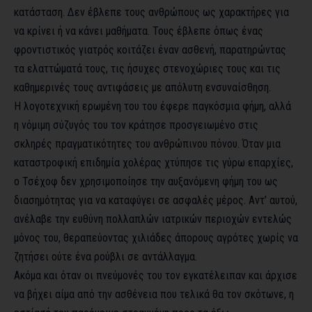
κατάσταση. Δεν έβλεπε τους ανθρώπους ως χαρακτήρες για
να κρίνει ή να κάνει μαθήματα. Τους έβλεπε όπως ένας
φροντιστικός γιατρός κοιτάζει έναν ασθενή, παρατηρώντας
τα ελαττώματά τους, τις ήσυχες στενοχώριες τους και τις
καθημερινές τους αντιφάσεις με απόλυτη ενσυναίσθηση.
Η λογοτεχνική ερωμένη του του έφερε παγκόσμια φήμη, αλλά
η νόμιμη σύζυγός του τον κράτησε προσγειωμένο στις
σκληρές πραγματικότητες του ανθρώπινου πόνου. Όταν μια
καταστροφική επιδημία χολέρας χτύπησε τις γύρω επαρχίες,
ο Τσέχοφ δεν χρησιμοποίησε την αυξανόμενη φήμη του ως
διασημότητας για να καταφύγει σε ασφαλές μέρος. Αντ’ αυτού,
ανέλαβε την ευθύνη πολλαπλών ιατρικών περιοχών εντελώς
μόνος του, θεραπεύοντας χιλιάδες άπορους αγρότες χωρίς να
ζητήσει ούτε ένα ρούβλι σε αντάλλαγμα.
Ακόμα και όταν οι πνεύμονές του τον εγκατέλειπαν και άρχισε
να βήχει αίμα από την ασθένεια που τελικά θα τον σκότωνε, η