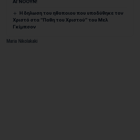
ΑΓΝΟΟΥΝ!
Η δηλωση του ηθοποιου που υποδύθηκε τον
Χριστό στα “Παθη του Χριστού” του Μελ
Γκίμπσον
Maria Nikolakaki