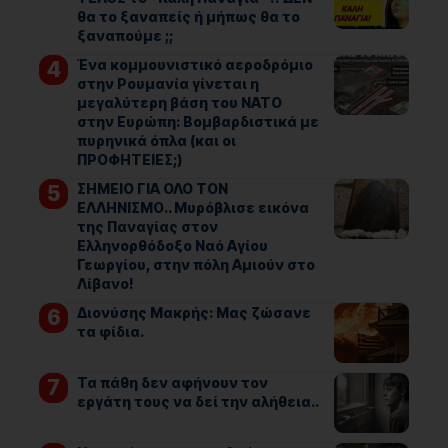
θα το ξαναπείς ή μήπως θα το
ξαναπούμε ;;
Ένα κομμουνιστικό αεροδρόμιο
στην Ρουμανία γίνεται η
μεγαλύτερη βάση του ΝΑΤΟ
στην Ευρώπη: Βομβαρδιστικά με
πυρηνικά όπλα (και οι
ΠΡΟΦΗΤΕΙΕΣ;)
ΣΗΜΕΙΟ ΓΙΑ ΟΛΟ ΤΟΝ
ΕΛΛΗΝΙΣΜΟ.. Μυρόβλισε εικόνα
της Παναγίας στον
Ελληνορθόδοξο Ναό Αγίου
Γεωργίου, στην πόλη Αμιούν στο
Λίβανο!
Διονύσης Μακρής: Μας ζώσανε
τα φίδια.
Τα πάθη δεν αφήνουν τον
εργάτη τους να δεί την αλήθεια..