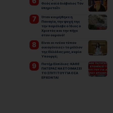
Θεός καί ὁ διάβολος Τόν
ὑπηρετεῖ!»
Όταν κοιμήθηκε η
Παναγία, την ψυχή της
την παρέλαβε ο Ίδιος ο
Χριστός και την πήγε
στον ουρανό!
Είναι οι «νέου τύπου
οικογένειες» το μέλλον
της Ελλάδας μας, κυρία
Υπουργέ;
Πατήρ Ελπίδιος: ΚΑΘΕ
ΠΑΤΕΡΑΣ ΝΑ ΕΤΟΙΜΑΣΕΙ
ΤΟ ΣΠΙΤΙ ΤΟΥ ΓΙΑ ΟΣΑ
ΕΡΧΟΝΤΑΙ