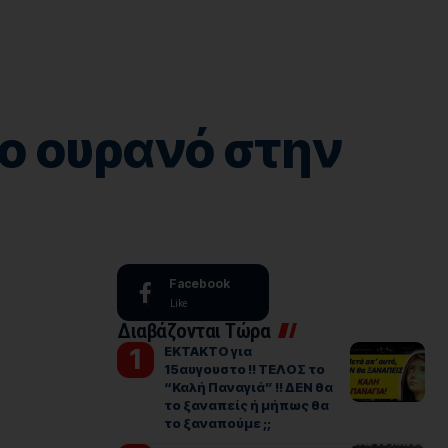
ο ουρανό στην
Facebook
Like
Διαβάζονται Τώρα
ΕΚΤΑΚΤΟ για
15αυγουστο !! ΤΕΛΟΣ το
“Καλή Παναγιά” !! ΔΕΝ θα
το ξαναπείς ή μήπως θα
το ξαναπούμε ;;