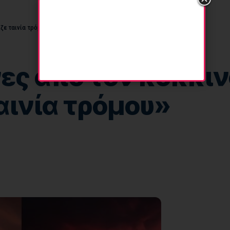
ζε ταινία τρόμου»
ες από τον κόκκιν
αινία τρόμου»