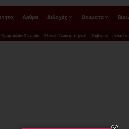
ότητα
Άρθρα
Διδαχές
Θαύματα
Βίοι
Αμαρτωλών Σωτηρία
Εθνικά \ Γεωστρατηγική
Επιβίωση
Ανέκδοτ