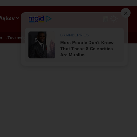
 Αγίων
ΡΟΗ
α
Συνταγές
Διατροφή - Φυσική Ιατρική