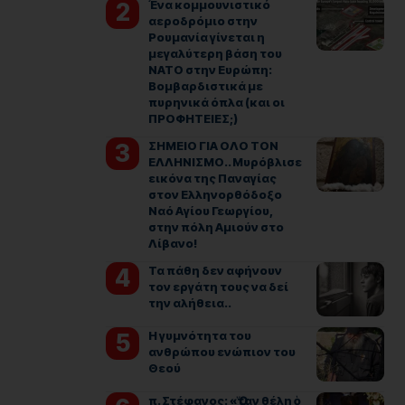
Ένα κομμουνιστικό
αεροδρόμιο στην
Ρουμανία γίνεται η
μεγαλύτερη βάση του
ΝΑΤΟ στην Ευρώπη:
Βομβαρδιστικά με
πυρηνικά όπλα (και οι
ΠΡΟΦΗΤΕΙΕΣ;)
ΣΗΜΕΙΟ ΓΙΑ ΟΛΟ ΤΟΝ
ΕΛΛΗΝΙΣΜΟ.. Μυρόβλισε
εικόνα της Παναγίας
στον Ελληνορθόδοξο
Ναό Αγίου Γεωργίου,
στην πόλη Αμιούν στο
Λίβανο!
Τα πάθη δεν αφήνουν
τον εργάτη τους να δεί
την αλήθεια..
Η γυμνότητα του
ανθρώπου ενώπιον του
Θεού
π. Στέφανος: «Ὅταν θέλη ὁ