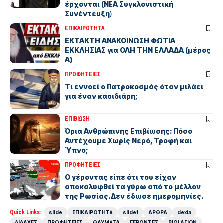
έρχονται (ΝΕΑ Συγκλονιστική
Συνέντευξη)
ΕΠΙΚΑΙΡΟΤΗΤΑ
ΕΚΤΑΚΤΗ ΑΝΑΚΟΙΝΩΣΗ ΦΩΤΙΑ
ΕΚΚΛΗΣΙΑΣ για ΟΛΗ ΤΗΝ ΕΛΛΑΔΑ (μέρος
Α)
ΠΡΟΦΗΤΕΙΕΣ
Τι εννοεί ο Πατροκοσμάς όταν μιλάει
για έναν κασιδιάρη;
ΕΠΙΒΙΩΣΗ
Όρια Ανθρώπινης Επιβίωσης: Πόσο
Αντέχουμε Χωρίς Νερό, Τροφή και
Ύπνο;
ΠΡΟΦΗΤΕΙΕΣ
Ο γέροντας είπε ότι του είχαν
αποκαλυφθεί τα γύρω από το μέλλον
της Ρωσίας. Δεν έδωσε ημερομηνίες.
Quick Links:
slide
ΕΠΙΚΑΙΡΟΤΗΤΑ
slide1
ΑΡΘΡΑ
dexia
ΔΙΔΑΧΕΣ
ΠΡΟΦΗΤΕΙΕΣ
ΘΑΥΜΑΤΑ
ΓΕΡΟΝΤΕΣ
ΒΙΟΙ ΑΓΙΩΝ