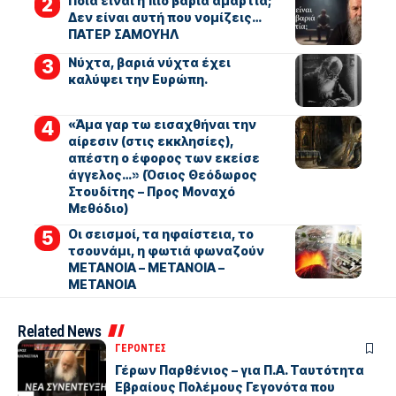
Ποια είναι η πιο βαριά αμαρτία;
Δεν είναι αυτή που νομίζεις…
ΠΑΤΕΡ ΣΑΜΟΥΗΛ
Νύχτα, βαριά νύχτα έχει
καλύψει την Ευρώπη.
«Άμα γαρ τω εισαχθήναι την
αίρεσιν (στις εκκλησίες),
απέστη ο έφορος των εκείσε
άγγελος…» (Όσιος Θεόδωρος
Στουδίτης – Προς Μοναχό
Μεθόδιο)
Οι σεισμοί, τα ηφαίστεια, το
τσουνάμι, η φωτιά φωναζούν
ΜΕΤΑΝΟΙΑ – ΜΕΤΑΝΟΙΑ –
ΜΕΤΑΝΟΙΑ
Related News
ΓΕΡΟΝΤΕΣ
Γέρων Παρθένιος – για Π.Α. Ταυτότητα
Εβραίους Πολέμους Γεγονότα που