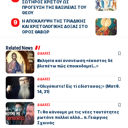
ΣΩΤΗΡΟΣ ΧΡΙΣΤΟΥ ΩΣ
ΠΡΟΓΕΥΣΗ ΤΗΣ ΒΑΣΙΛΕΙΑΣ ΤΟΥ
ΘΕΟΥ
Η ΑΠΟΚΑΛΥΨΗ ΤΗΣ ΤΡΙΑΔΙΚΗΣ
ΚΑΙ ΧΡΙΣΤΟΛΟΓΙΚΗΣ ΔΟΞΑΣ ΣΤΟ
ΟΡΟΣ ΘΑΒΩΡ
Related News
ΔΙΔΑΧΕΣ
Ἐκκλησία καί ἀνανέωση «ἕκαστος δέ
βλεπέτω πῶς ἐποικοδομεῖ…»
ΔΙΔΑΧΕΣ
«Ὀλιγόπιστε! Εἰς τί ἐδίστασας;» (Ματθ.
14, 31)
ΔΙΔΑΧΕΣ
Τι θα κάνουμε με τις νέες ταυτότητες
ρωτάνε πολλοί αλλά… π. Γεώργιος
Σχοινάς