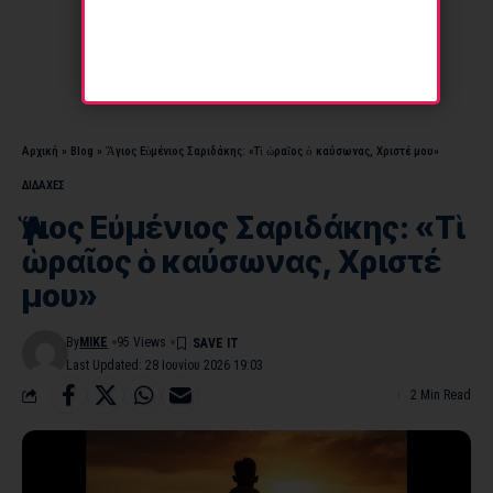
Αρχική
»
Blog
»
Ἅγιος Εὐμένιος Σαριδάκης: «Τὶ ὡραῖος ὁ καύσωνας, Χριστέ μου»
ΔΙΔΑΧΕΣ
Ἅγιος Εὐμένιος Σαριδάκης: «Τὶ
ὡραῖος ὁ καύσωνας, Χριστέ
μου»
By
MIKE
95 Views
Last Updated: 28 Ιουνίου 2026 19:03
2 Min Read