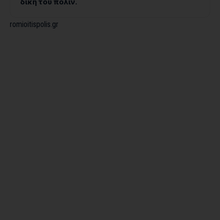
δική του πόλιν.
romioitispolis.gr