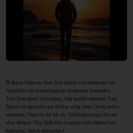
Ὁ Ἅ
γιος Εὐμένιος ὄταν ἦταν ἱερέας στὸ ἐκκλησάκι τοῦ
Λοιμωδῶν, καὶ ἑτοιμαζόμασταν νὰ κάνουμε Ἀκολουθία.
Ἐνῶ ἦταν μήνας Σεπτέμβρης, εἶχε μεγάλο καύσωνα. Ἐγώ,
ἄρχισα νὰ γκρινιάζω καὶ νὰ λέω, «οὔφ, πολὺ ζέστη, πολὺς
καύσωνας, Γέροντα, πά, πά, πά… Σεπτέμβρη καιρό, λὲς καὶ
εἶναι Κύπρος. Πῶς ἦλθε ἐδῶ ὁ καιρὸς στὴν Ἀθήνα ἔτσι;
Καύσωνας, πολὺς καύσωνας»!