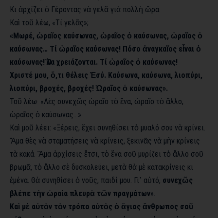
Κι ἀρχίζει ὁ Γέροντας νὰ γελᾶ γιὰ πολλὴ ὥρα.
Καὶ τοῦ λέω, «Τί γελᾶς»;
«Μωρέ, ὡραῖος καύσωνας, ὡραῖος ὁ καύσωνας, ὡραῖος ὁ
καύσωνας… Τί ὡραῖος καύσωνας! Πόσο ἀναγκαῖος εἶναι ὁ
καύσωνας! Ὅλα χρειάζονται. Τί ὡραῖος ὁ καύσωνας!
Χριστέ μου, ὅ,τι θέλεις Ἐσύ. Καύσωνα, καύσωνα, λιοπύρι,
λιοπύρι, βροχές, βροχές! Ὡραῖος ὁ καύσωνας».
Τοῦ λέω· «Λὲς συνεχῶς ὡραῖο τὸ ἕνα, ὡραῖο τὸ ἄλλο,
ὡραῖος ὁ καύσωνας…».
Καὶ μοῦ λέει: «Ξέρεις, ἔχει συνηθίσει τὸ μυαλό σου νὰ κρίνει.
Ἅμα θὲς νὰ σταματήσεις νὰ κρίνεις, ξεκινᾶς νὰ μὴν κρίνεις
τὰ κακά. Ἅμα ἀρχίσεις ἔτσι, τὸ ἕνα σοῦ μυρίζει τὸ ἄλλο σοῦ
βρωμᾶ, τὸ ἄλλο σὲ δυσκολεύει, μετὰ θὰ μὲ κατακρίνεις κι
ἐμένα. Θὰ συνηθίσει ὁ νοῦς, παιδί μου. Γι᾿ αὐτό,
συνεχῶς
βλέπε τὴν ὡραία πλευρὰ τῶν πραγμάτων
».
Καὶ μὲ αὐτὸν τὸν τρόπο αὐτὸς ὁ ἅγιος ἄνθρωπος σοῦ