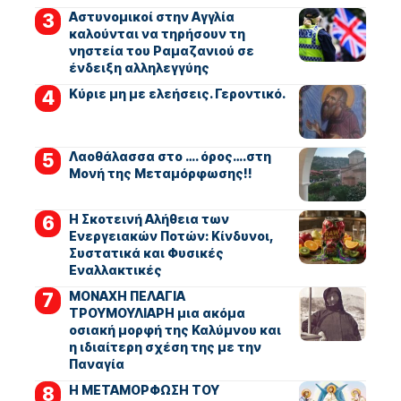
Αστυνομικοί στην Αγγλία
καλούνται να τηρήσουν τη
νηστεία του Ραμαζανιού σε
ένδειξη αλληλεγγύης
Kύριε μη με ελεήσεις. Γεροντικό.
Λαοθάλασσα στο …. όρος….στη
Μονή της Μεταμόρφωσης!!
Η Σκοτεινή Αλήθεια των
Ενεργειακών Ποτών: Κίνδυνοι,
Συστατικά και Φυσικές
Εναλλακτικές
ΜΟΝΑΧΗ ΠΕΛΑΓΙΑ
ΤΡΟΥΜΟΥΛΙΑΡΗ μια ακόμα
οσιακή μορφή της Καλύμνου και
η ιδιαίτερη σχέση της με την
Παναγία
Η ΜΕΤΑΜΟΡΦΩΣΗ ΤΟΥ