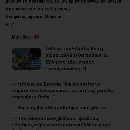
μάθαινε τὸ ἀκατάκριτο, νὰ μὴν κρίνεις κανέναν καὶ κανένα
ἀπὸ αὐτὰ ποὺ δὲν σοῦ ἀρέσουν….
Νεόφυτος μητροπ. Μόρφου
πηγή
More Read
Ο Θεός την Ελλάδα θα τη
σώσει αλλά τι θα πάθουν οι
Έλληνες; (Δημήτριος
Παναγόπουλος ♰)
π Γεώργιος Σχοινάς “Μη βιαστείτε να
πάρετε τις ηλεκτρονικές ταυτότητες γιατί θα
παρέμβει ο Θεός…”
Θα επέμβει ο θεός αδέλφια κρατηθειτε…
Τον καιρό εκείνο, ἐμπῆκε ὁ ᾿Ιησοῦς εἰς
πλοιάριο, ἐπέρασε ἀπέναντι καὶ ἦλθεν εἰς τὴν