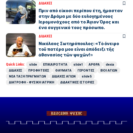
ΔΙΔΑΧΕΣ
Πριν από είκοσι περίπου έτη, ήμασταν
στην Δράμα με δύο ευλογημένους
Ιερομονάχους από το Άγιον Όρος και
ένα συγγενικό τους πρόσωπο.
ΔΙΔΑΧΕΣ
Νικόλαος Σωτηρόπουλος: «Τὸ ὄνειρο
τοῦ πατέρα μου εἶναι ἀπόδειξι τῆς
ἀθανασίας τῶν ψυχῶν!»
Quick Links:
slide
ΕΠΙΚΑΙΡΟΤΗΤΑ
slide1
ΑΡΘΡΑ
dexia
ΔΙΔΑΧΕΣ
ΠΡΟΦΗΤΕΙΕΣ
ΘΑΥΜΑΤΑ
ΓΕΡΟΝΤΕΣ
ΒΙΟΙ ΑΓΙΩΝ
ΝΕΑ ΤΑΞΗ ΠΡΑΓΜΑΤΩΝ
ΔΙΔΑΧΕΣ ΑΓΙΩΝ
slide5
ΔΙΑΤΡΟΦΗ - ΦΥΣΙΚΗ ΙΑΤΡΙΚΗ
ΔΙΔΑΚΤΙΚΕΣ ΙΣΤΟΡΙΕΣ