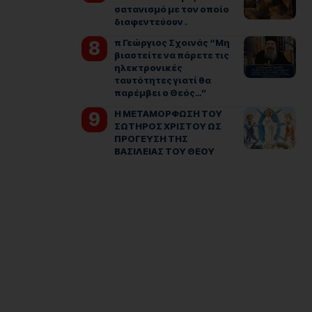
σατανισμό με τον οποίο
διαφεντεύουν .
π Γεώργιος Σχοινάς “Μη
βιαστείτε να πάρετε τις
ηλεκτρονικές
ταυτότητες γιατί θα
παρέμβει ο Θεός…”
Η ΜΕΤΑΜΟΡΦΩΣΗ ΤΟΥ
ΣΩΤΗΡΟΣ ΧΡΙΣΤΟΥ ΩΣ
ΠΡΟΓΕΥΣΗ ΤΗΣ
ΒΑΣΙΛΕΙΑΣ ΤΟΥ ΘΕΟΥ