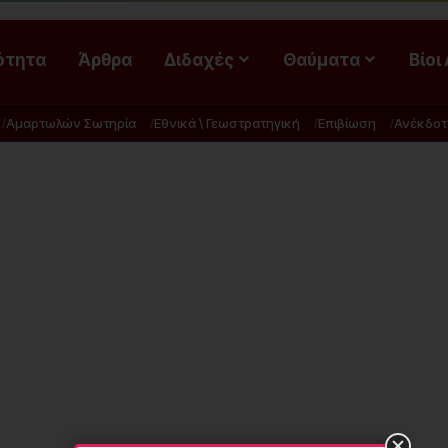
ότητα
Άρθρα
Διδαχές
Θαύματα
Βίοι
Αμαρτωλών Σωτηρία
Εθνικά \ Γεωστρατηγική
Επιβίωση
Ανέκδοτ