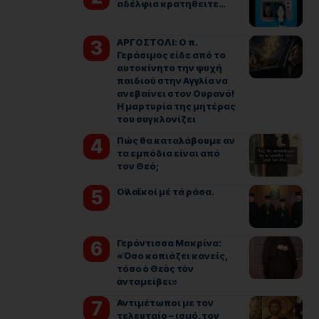
αδέλφια κρατηθειτε…
ΑΡΓΟΣΤΟΛΙ: Ο π.
Γεράσιμος είδε από το
αυτοκίνητο την ψυχή
παιδιού στην Αγγλία να
ανεβαίνει στον Ουρανό!
Η μαρτυρία της μητέρας
του συγκλονίζει
Πώς θα καταλάβουμε αν
τα εμπόδια είναι από
τον Θεό;
Οἱ λαϊκοί μέ τά ράσα.
Γερόντισσα Μακρίνα:
«Ὅσο κοπιάζει κανείς,
τόσο ὁ Θεὸς τὸν
ἀνταμείβει»
Αντιμέτωποι με τον
τελευταίο – ισμό, τον