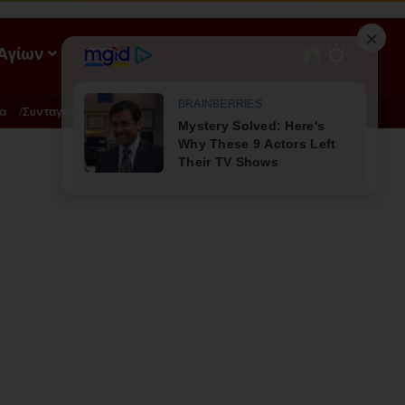
 Αγίων
ΡΟΗ
α
Συνταγές
Διατροφή - Φυσική Ιατρική