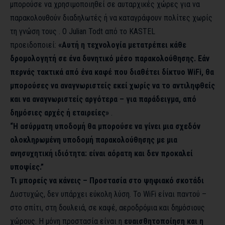
μπορούσε να χρησιμοποιηθεί σε αυταρχικές χώρες για να
παρακολουθούν διαδηλωτές ή να καταγράφουν πολίτες χωρίς
τη γνώση τους . Ο Julian Todt από το KASTEL
προειδοποιεί:
«Αυτή η τεχνολογία μετατρέπει κάθε
δρομολογητή σε ένα δυνητικό μέσο παρακολούθησης. Εάν
περνάς τακτικά από ένα καφέ που διαθέτει δίκτυο WiFi, θα
μπορούσες να αναγνωριστείς εκεί χωρίς να το αντιληφθείς
και να αναγνωριστείς αργότερα – για παράδειγμα, από
δημόσιες αρχές ή εταιρείες»
.
“Η ασύρματη υποδομή θα μπορούσε να γίνει μια σχεδόν
ολοκληρωμένη υποδομή παρακολούθησης με μια
ανησυχητική ιδιότητα: είναι αόρατη και δεν προκαλεί
υποψίες.”
Τι μπορείς να κάνεις – Προστασία στο ψηφιακό σκοτάδι
Δυστυχώς, δεν υπάρχει εύκολη λύση. Το WiFi είναι παντού –
στο σπίτι, στη δουλειά, σε καφέ, αεροδρόμια και δημόσιους
χώρους. Η μόνη προστασία είναι η
ευαισθητοποίηση και η