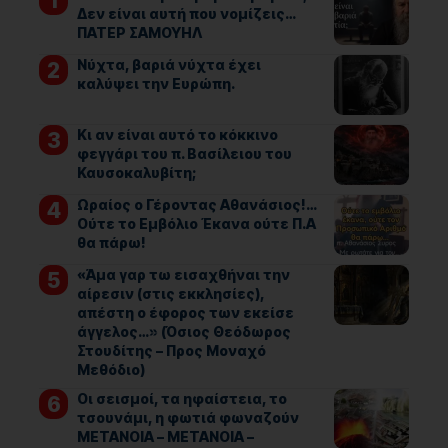
Δεν είναι αυτή που νομίζεις…
ΠΑΤΕΡ ΣΑΜΟΥΗΛ
Νύχτα, βαριά νύχτα έχει
καλύψει την Ευρώπη.
Κι αν είναι αυτό το κόκκινο
φεγγάρι του π. Βασίλειου του
Καυσοκαλυβίτη;
Ωραίος ο Γέροντας Αθανάσιος!…
Ούτε το Εμβόλιο Έκανα ούτε Π.Α
θα πάρω!
«Άμα γαρ τω εισαχθήναι την
αίρεσιν (στις εκκλησίες),
απέστη ο έφορος των εκείσε
άγγελος…» (Όσιος Θεόδωρος
Στουδίτης – Προς Μοναχό
Μεθόδιο)
Οι σεισμοί, τα ηφαίστεια, το
τσουνάμι, η φωτιά φωναζούν
ΜΕΤΑΝΟΙΑ – ΜΕΤΑΝΟΙΑ –