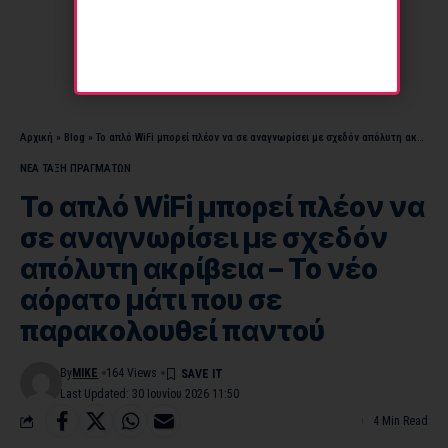
Αρχική
»
Blog
»
Το απλό WiFi μπορεί πλέον να σε αναγνωρίσει με σχεδόν απόλυτη ακρίβεια – Το νέο αόρατο μάτι που σε παρακολουθεί παντού
ΝΕΑ ΤΑΞΗ ΠΡΑΓΜΑΤΩΝ
Το απλό WiFi μπορεί πλέον να
σε αναγνωρίσει με σχεδόν
απόλυτη ακρίβεια – Το νέο
αόρατο μάτι που σε
παρακολουθεί παντού
By
MIKE
164 Views
Last Updated: 30 Ιουνίου 2026 11:50
4 Min Read