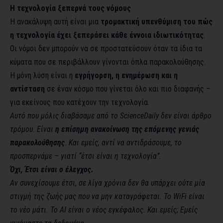
Η τεχνολογία ξεπερνά τους νόμους
Η ανακάλυψη αυτή είναι μια
τρομακτική υπενθύμιση του πώς
η τεχνολογία έχει ξεπεράσει κάθε έννοια ιδιωτικότητας
.
Οι νόμοι δεν μπορούν να σε προστατεύσουν όταν τα ίδια τα
κύματα που σε περιβάλλουν γίνονται όπλα παρακολούθησης.
Η μόνη λύση είναι η
εγρήγορση, η ενημέρωση και η
αντίσταση
σε έναν κόσμο που γίνεται όλο και πιο διαφανής –
για εκείνους που κατέχουν την τεχνολογία.
Αυτό που μόλις διαβάσαμε από το ScienceDaily δεν είναι άρθρο
τρόμου. Είναι
η επίσημη ανακοίνωση της επόμενης γενιάς
παρακολούθησης
. Και εμείς, αντί να αντιδράσουμε, το
προσπερνάμε – γιατί “έτσι είναι η τεχνολογία”.
Όχι, Έτσι είναι ο έλεγχος.
Αν συνεχίσουμε έτσι, σε λίγα χρόνια δεν θα υπάρχει ούτε μία
στιγμή της ζωής μας που να μην καταγράφεται. Το WiFi είναι
το νέο μάτι. Το AI είναι ο νέος εγκέφαλος. Και εμείς; Εμείς