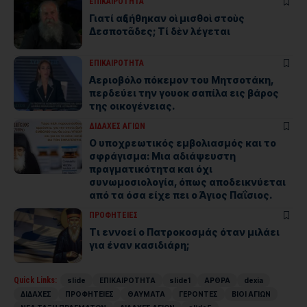
ΕΠΙΚΑΙΡΟΤΗΤΑ
Γιατί αὐξήθηκαν οἱ μισθοὶ στοὺς
Δεσποτᾶδες; Τί δὲν λέγεται
ΕΠΙΚΑΙΡΟΤΗΤΑ
Αεριοβόλο πόκεμον του Μητσοτάκη,
περδεύει την γουοκ σαπίλα εις βάρος
της οικογένειας.
ΔΙΔΑΧΕΣ ΑΓΙΩΝ
Ο υποχρεωτικός εμβολιασμός και το
σφράγισμα: Μια αδιάψευστη
πραγματικότητα και όχι
συνωμοσιολογία, όπως αποδεικνύεται
από τα όσα είχε πει ο Άγιος Παΐσιος.
ΠΡΟΦΗΤΕΙΕΣ
Τι εννοεί ο Πατροκοσμάς όταν μιλάει
για έναν κασιδιάρη;
Quick Links:
slide
ΕΠΙΚΑΙΡΟΤΗΤΑ
slide1
ΑΡΘΡΑ
dexia
ΔΙΔΑΧΕΣ
ΠΡΟΦΗΤΕΙΕΣ
ΘΑΥΜΑΤΑ
ΓΕΡΟΝΤΕΣ
ΒΙΟΙ ΑΓΙΩΝ