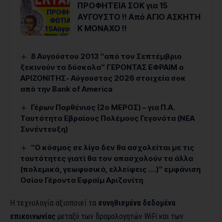
ΠΡΟΦΗΤΕΙΑ ΣΟΚ για 15
ΑΥΓΟΥΣΤΟ !! Από ΑΓΙΟ ΑΣΚΗΤΗ
Κ ΜΟΝΑΧΟ !!
8 Αυγούστου 2013 “από τον Σεπτέμβριο
ξεκινούν τα δύσκολα” ΓΕΡΟΝΤΑΣ ΕΦΡΑΙΜ ο
ΑΡΙΖΟΝΙΤΗΣ- Αύγουστος 2026 στοιχεία σοκ
από την Bank of America
Γέρων Παρθένιος (2ο ΜΕΡΟΣ) – για Π.Α.
Ταυτότητα Εβραίους Πολέμους Γεγονότα (ΝΕΑ
Συνέντευξη)
“Ο κόσμος σε λίγο δεν θα ασχολείται με τις
ταυτότητες γιατί θα τον απασχολούν τα άλλα
(πολεμικά, γεωφυσικά, ελλείψεις ….)” εμφάνιση
Οσίου Γέροντα Εφραίμ Αριζονίτη
Η τεχνολογία αξιοποιεί τα
συνηθισμένα δεδομένα
επικοινωνίας
μεταξύ των δρομολογητών WiFi και των