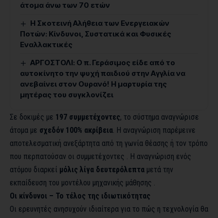
άτομα άνω των 70 ετών
Η Σκοτεινή Αλήθεια των Ενεργειακών
Ποτών: Κίνδυνοι, Συστατικά και Φυσικές
Εναλλακτικές
ΑΡΓΟΣΤΟΛΙ: Ο π. Γεράσιμος είδε από το
αυτοκίνητο την ψυχή παιδιού στην Αγγλία να
ανεβαίνει στον Ουρανό! Η μαρτυρία της
μητέρας του συγκλονίζει
Σε δοκιμές με
197 συμμετέχοντες
, το σύστημα αναγνώρισε
άτομα με
σχεδόν 100% ακρίβεια
. Η αναγνώριση παρέμεινε
αποτελεσματική ανεξάρτητα από τη γωνία θέασης ή τον τρόπο
που περπατούσαν οι συμμετέχοντες . Η αναγνώριση ενός
ατόμου διαρκεί
μόλις λίγα δευτερόλεπτα
μετά την
εκπαίδευση του μοντέλου μηχανικής μάθησης .
Οι κίνδυνοι – Το τέλος της ιδιωτικότητας
Οι ερευνητές ανησυχούν ιδιαίτερα για το πώς η τεχνολογία θα