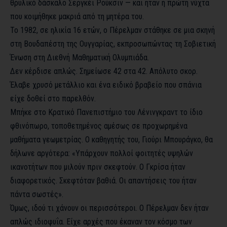
θρυλικό δάσκαλο Σεργκέι Ρούκσιν — και ήταν η πρώτη νύχτα
που κοιμήθηκε μακριά από τη μητέρα του.
Το 1982, σε ηλικία 16 ετών, ο Πέρελμαν στάθηκε σε μια σκηνή
στη Βουδαπέστη της Ουγγαρίας, εκπροσωπώντας τη Σοβιετική
Ένωση στη Διεθνή Μαθηματική Ολυμπιάδα.
Δεν κέρδισε απλώς. Σημείωσε 42 στα 42. Απόλυτο σκορ.
Έλαβε χρυσό μετάλλιο και ένα ειδικό βραβείο που σπάνια
είχε δοθεί στο παρελθόν.
Μπήκε στο Κρατικό Πανεπιστήμιο του Λένινγκραντ το ίδιο
φθινόπωρο, τοποθετημένος αμέσως σε προχωρημένα
μαθήματα γεωμετρίας. Ο καθηγητής του, Γιούρι Μπουράγκο, θα
δήλωνε αργότερα: «Υπάρχουν πολλοί φοιτητές υψηλών
ικανοτήτων που μιλούν πριν σκεφτούν. Ο Γκρίσα ήταν
διαφορετικός. Σκεφτόταν βαθιά. Οι απαντήσεις του ήταν
πάντα σωστές».
Όμως, ιδού τι χάνουν οι περισσότεροι. Ο Πέρελμαν δεν ήταν
απλώς ιδιοφυΐα. Είχε αρχές που έκαναν τον κόσμο των