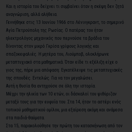
Και η ιστορία του δείχνει τι συμβαίνει όταν η σκέψη δεν ζητά
αναγνώριση, αλλά αλήθεια.
Γεννήθηκε στις 13 Ιουνίου 1966 στο Λένινγκραντ, το σημερινό
Αγία Πετρούπολη της Ρωσίας. Ο πατέρας του ήταν
ηλεκτρολόγος μηχανικός που περνούσε τα βράδια του
δίνοντας στον μικρό Γκρίσα γρίφους λογικής και
σπαζοκεφαλιές. Η μητέρα του, Λιούμποβ, ολοκλήρωνε
μεταπτυχιακό στα μαθηματικά. Όταν είδε τι εξέλιξη είχε ο
γιος της, πήρε μια απόφαση: Εγκατέλειψε τις μεταπτυχιακές
της σπουδές. Εντελώς. Για να τον μεγαλώσει.
Αυτή η θυσία θα αντηχούσε σε όλη την ιστορία.
Μέχρι την ηλικία των 10 ετών, οι δάσκαλοί του ψιθύριζαν
μεταξύ τους για την ευφυΐα του. Στα 14, ήταν το αστέρι ενός
τοπικού μαθηματικού ομίλου, μια εξαίρεση ακόμη και ανάμεσα
στα παιδιά-θαύματα.
Στα 15, παρακολούθησε την πρώτη του κατασκήνωση από τον