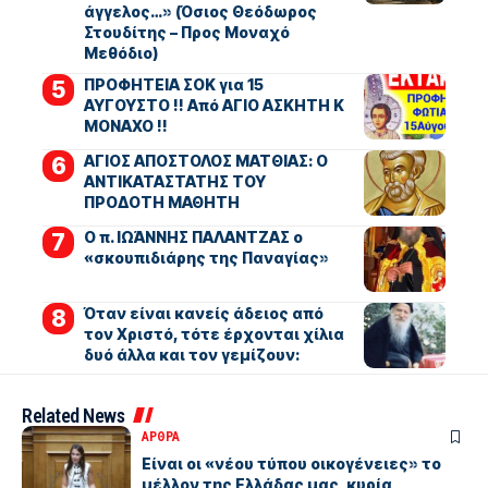
άγγελος…» (Όσιος Θεόδωρος
Στουδίτης – Προς Μοναχό
Μεθόδιο)
ΠΡΟΦΗΤΕΙΑ ΣΟΚ για 15
ΑΥΓΟΥΣΤΟ !! Από ΑΓΙΟ ΑΣΚΗΤΗ Κ
ΜΟΝΑΧΟ !!
ΑΓΙΟΣ ΑΠΟΣΤΟΛΟΣ ΜΑΤΘΙΑΣ: Ο
ΑΝΤΙΚΑΤΑΣΤΑΤΗΣ ΤΟΥ
ΠΡΟΔΟΤΗ ΜΑΘΗΤΗ
Ο π. ΙΩΆΝΝΗΣ ΠΑΛΑΝΤΖΑΣ ο
«σκουπιδιάρης της Παναγίας»
Όταν είναι κανείς άδειος από
τον Χριστό, τότε έρχονται χίλια
δυό άλλα και τον γεμίζουν:
Related News
ΑΡΘΡΑ
Είναι οι «νέου τύπου οικογένειες» το
μέλλον της Ελλάδας μας, κυρία