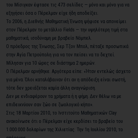
του Μίσιγκαν έφτασε τις 473 σελίδες — μόνο και μόνο για να
εξηγήσει όσα ο Πέρελμαν είχε ήδη αποδείξει.
Το 2006, η Διεθνής Μαθηματική Ένωση ψήφισε να απονείμει
στον Πέρελμαν το μετάλλιο Fields — την υψηλότερη τιμή στα
μαθηματικά, ισοδύναμη με βραβείο Νόμπελ.
Ο πρόεδρος της Ένωσης, Σερ Τζον Μπολ, πέταξε προσωπικά
στην Αγία Πετρούπολη για να τον πείσει να το δεχτεί.
Μίλησαν για 10 ώρες σε διάστημα 2 ημερών.
Ο Πέρελμαν αρνήθηκε. Αργότερα είπε: «Ήταν εντελώς άσχετο
για μένα. Όλοι καταλάβαιναν ότι αν η απόδειξη είναι σωστή,
τότε δεν χρειάζεται καμία άλλη αναγνώριση.
Δεν με ενδιαφέρουν τα χρήματα ή η φήμη. Δεν θέλω να με
επιδεικνύουν σαν ζώο σε ζωολογικό κήπο».
Στις 18 Μαρτίου 2010, το Ινστιτούτο Μαθηματικών Clay
ανακοίνωσε ότι ο Πέρελμαν είχε κερδίσει το βραβείο του
1.000.000 δολαρίων της Χιλιετίας. Την 1η Ιουλίου 2010, το
απέρριψε.