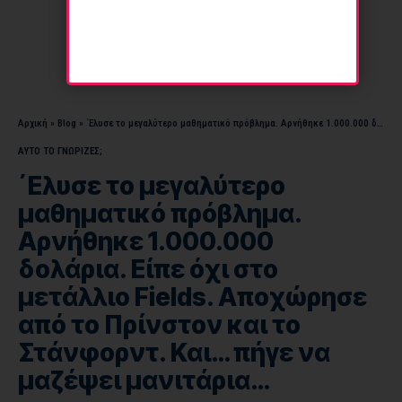
Αρχική
»
Blog
»
΄Ελυσε το μεγαλύτερο μαθηματικό πρόβλημα. Αρνήθηκε 1.000.000 δολάρια. Είπε όχι στο μετάλλιο Fields. Αποχώρησε από το Πρίνστον και το Στάνφορντ. Και… πήγε να μαζέψει μανιτάρια…
ΑΥΤΟ ΤΟ ΓΝΩΡΙΖΕΣ;
΄Ελυσε το μεγαλύτερο
μαθηματικό πρόβλημα.
Αρνήθηκε 1.000.000
δολάρια. Είπε όχι στο
μετάλλιο Fields. Αποχώρησε
από το Πρίνστον και το
Στάνφορντ. Και… πήγε να
μαζέψει μανιτάρια…