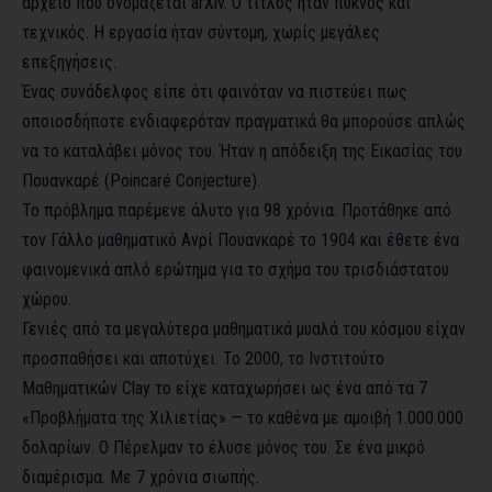
αρχείο που ονομάζεται arXiv. Ο τίτλος ήταν πυκνός και
τεχνικός. Η εργασία ήταν σύντομη, χωρίς μεγάλες
επεξηγήσεις.
Ένας συνάδελφος είπε ότι φαινόταν να πιστεύει πως
οποιοσδήποτε ενδιαφερόταν πραγματικά θα μπορούσε απλώς
να το καταλάβει μόνος του. Ήταν η απόδειξη της Εικασίας του
Πουανκαρέ (Poincaré Conjecture).
Το πρόβλημα παρέμενε άλυτο για 98 χρόνια. Προτάθηκε από
τον Γάλλο μαθηματικό Ανρί Πουανκαρέ το 1904 και έθετε ένα
φαινομενικά απλό ερώτημα για το σχήμα του τρισδιάστατου
χώρου.
Γενιές από τα μεγαλύτερα μαθηματικά μυαλά του κόσμου είχαν
προσπαθήσει και αποτύχει. Το 2000, το Ινστιτούτο
Μαθηματικών Clay το είχε καταχωρήσει ως ένα από τα 7
«Προβλήματα της Χιλιετίας» — το καθένα με αμοιβή 1.000.000
δολαρίων. Ο Πέρελμαν το έλυσε μόνος του. Σε ένα μικρό
διαμέρισμα. Με 7 χρόνια σιωπής.