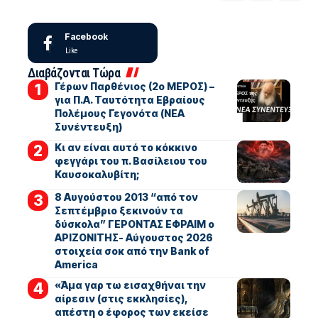
Facebook
Like
Διαβάζονται Τώρα
Γέρων Παρθένιος (2ο ΜΕΡΟΣ) –
για Π.Α. Ταυτότητα Εβραίους
Πολέμους Γεγονότα (ΝΕΑ
Συνέντευξη)
Κι αν είναι αυτό το κόκκινο
φεγγάρι του π. Βασίλειου του
Καυσοκαλυβίτη;
8 Αυγούστου 2013 “από τον
Σεπτέμβριο ξεκινούν τα
δύσκολα” ΓΕΡΟΝΤΑΣ ΕΦΡΑΙΜ ο
ΑΡΙΖΟΝΙΤΗΣ- Αύγουστος 2026
στοιχεία σοκ από την Bank of
America
«Άμα γαρ τω εισαχθήναι την
αίρεσιν (στις εκκλησίες),
απέστη ο έφορος των εκείσε