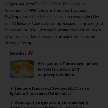
μαθηματικών να νιώθει βαθιά άβολα. Στις αρχές της
δεκαετίας του 1990, ήρθε στις Ηνωμένες Πολιτείες.
Εργάστηκε στο NYU. Κέρδισε μια περίοπτη υποτροφία Miller
στο UC Berkeley. Αφού απέδειξε την «εικασία της ψυχής» (soul
conjecture) το 1994 — ένα πρόβλημα που παρέμενε άλυτο για
20 χρόνια — το Πρίνστον και το Στάνφορντ τού πρότειναν
θέσεις καθηγητή.
More Read
Αλτσχάιμερ: Πόσα αυγά πρέπει
να τρώτε για έως 27%
μικρότερο κίνδυνο
Ωραίος ο Γέροντας Αθανάσιος!… Ούτε το
Εμβόλιο Έκανα ούτε Π.Α θα πάρω!
Οι σεισμοί, τα ηφαίστεια, το τσουνάμι, η
φωτιά φωναζούν ΜΕΤΑΝΟΙΑ – ΜΕΤΑΝΟΙΑ –