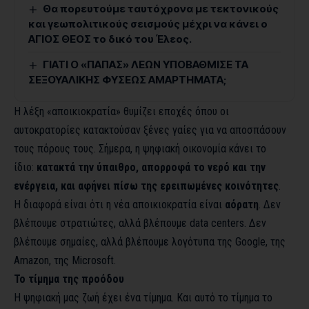
Θα πορευτούμε ταυτόχρονα με τεκτονικούς
και γεωπολιτικούς σεισμούς μέχρι να κάνει ο
ΑΓΙΟΣ ΘΕΟΣ το δικό του Έλεος.
ΓΙΑΤΙ Ο «ΠΑΠΑΣ» ΛΕΩΝ ΥΠΟΒΑΘΜΙΣΕ ΤΑ
ΣΕΞΟΥΑΛΙΚΗΣ ΦΥΣΕΩΣ ΑΜΑΡΤΗΜΑΤΑ;
Η λέξη «αποικιοκρατία» θυμίζει εποχές όπου οι
αυτοκρατορίες κατακτούσαν ξένες γαίες για να αποσπάσουν
τους πόρους τους. Σήμερα, η ψηφιακή οικονομία κάνει το
ίδιο:
κατακτά την ύπαιθρο, απορροφά το νερό και την
ενέργεια, και αφήνει πίσω της ερειπωμένες κοινότητες
.
Η διαφορά είναι ότι η νέα αποικιοκρατία είναι
αόρατη
. Δεν
βλέπουμε στρατιώτες, αλλά βλέπουμε data centers. Δεν
βλέπουμε σημαίες, αλλά βλέπουμε λογότυπα της Google, της
Amazon, της Microsoft.
Το τίμημα της προόδου
H ψηφιακή μας ζωή έχει ένα τίμημα. Και αυτό το τίμημα το