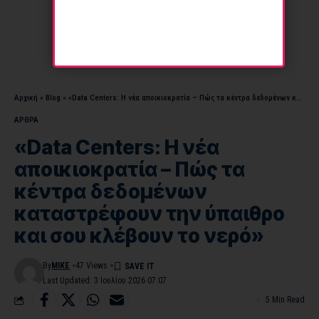
Αρχική
»
Blog
»
«Data Centers: Η νέα αποικιοκρατία – Πώς τα κέντρα δεδομένων καταστρέφουν την ύπαιθρο και σου κλέβουν το νερό»
ΑΡΘΡΑ
«Data Centers: Η νέα
αποικιοκρατία – Πώς τα
κέντρα δεδομένων
καταστρέφουν την ύπαιθρο
και σου κλέβουν το νερό»
By
MIKE
47 Views
Last Updated: 3 Ιουλίου 2026 07:07
5 Min Read