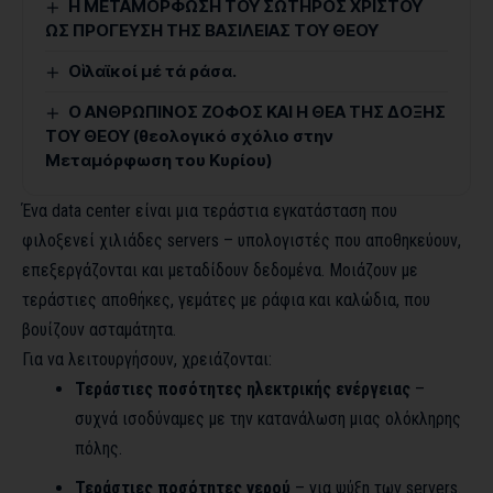
Η ΜΕΤΑΜΟΡΦΩΣΗ ΤΟΥ ΣΩΤΗΡΟΣ ΧΡΙΣΤΟΥ
ΩΣ ΠΡΟΓΕΥΣΗ ΤΗΣ ΒΑΣΙΛΕΙΑΣ ΤΟΥ ΘΕΟΥ
Οἱ λαϊκοί μέ τά ράσα.
Ο ΑΝΘΡΩΠΙΝΟΣ ΖΟΦΟΣ ΚΑΙ Η ΘΕΑ ΤΗΣ ΔΟΞΗΣ
ΤΟΥ ΘΕΟΥ (θεολογικό σχόλιο στην
Μεταμόρφωση του Κυρίου)
Ένα data center είναι μια τεράστια εγκατάσταση που
φιλοξενεί χιλιάδες servers – υπολογιστές που αποθηκεύουν,
επεξεργάζονται και μεταδίδουν δεδομένα. Μοιάζουν με
τεράστιες αποθήκες, γεμάτες με ράφια και καλώδια, που
βουίζουν ασταμάτητα.
Για να λειτουργήσουν, χρειάζονται:
Τεράστιες ποσότητες ηλεκτρικής ενέργειας
–
συχνά ισοδύναμες με την κατανάλωση μιας ολόκληρης
πόλης.
Τεράστιες ποσότητες νερού
– για ψύξη των servers.