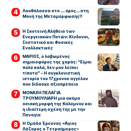
Λαοθάλασσα στο …. όρος….στη
Μονή της Μεταμόρφωσης!!
Η Σκοτεινή Αλήθεια των
Ενεργειακών Ποτών: Κίνδυνοι,
Συστατικά και Φυσικές
Εναλλακτικές
ΜΑΡΙΟΣ, ο λαβωμένος
σημαιοφόρος της χαράς: “Είμαι
πολύ καλά, δεν μου λείπει
τίποτα” – Η συγκλονιστική
ιστορία του 17χρονου αγγέλου
που δίδασκε αξιοπρέπεια
ΜΟΝΑΧΗ ΠΕΛΑΓΙΑ
ΤΡΟΥΜΟΥΛΙΑΡΗ μια ακόμα
οσιακή μορφή της Καλύμνου και
η ιδιαίτερη σχέση της με την
Παναγία
Η Ομάδα Έρευνας «Άγιος
Λάζαρος ο Τετραήμερος»