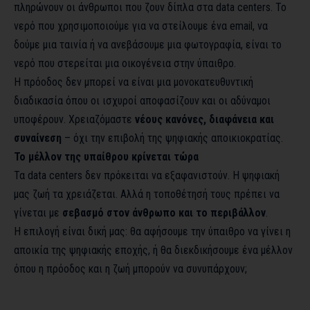
πληρώνουν οι άνθρωποι που ζουν δίπλα στα data centers. Το
νερό που χρησιμοποιούμε για να στείλουμε ένα email, να
δούμε μια ταινία ή να ανεβάσουμε μια φωτογραφία, είναι το
νερό που στερείται μια οικογένεια στην ύπαιθρο.
Η πρόοδος δεν μπορεί να είναι μια μονοκατευθυντική
διαδικασία όπου οι ισχυροί αποφασίζουν και οι αδύναμοι
υποφέρουν. Χρειαζόμαστε
νέους κανόνες, διαφάνεια και
συναίνεση
– όχι την επιβολή της ψηφιακής αποικιοκρατίας.
Το μέλλον της υπαίθρου κρίνεται τώρα
Τα data centers δεν πρόκειται να εξαφανιστούν. Η ψηφιακή
μας ζωή τα χρειάζεται. Αλλά η τοποθέτησή τους πρέπει να
γίνεται με
σεβασμό στον άνθρωπο και το περιβάλλον
.
Η επιλογή είναι δική μας: θα αφήσουμε την ύπαιθρο να γίνει η
αποικία της ψηφιακής εποχής, ή θα διεκδικήσουμε ένα μέλλον
όπου η πρόοδος και η ζωή μπορούν να συνυπάρχουν;