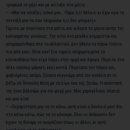
τρυφερά το χέρι και με κοίταξε στα μάτια:
— «Μην σε νοιάζει, γιόκα μου… Πάρε ό,τι θέλεις κι έχω εγώ τη
σύνταξή μου να σου πληρώσω ό,τι δεν μπορείς».
Γύρισα, με συγκίνηση στα μάτια, και φίλησα τα χέρια αυτής της
ευλογημένης γυναίκας. Της είπα ένα μεγάλο ευχαριστώ και
απομακρύνθηκα από τα αλλαντικά. Δεν ήθελα να πάρω τίποτα
πια από εκεί. Ούτε καν! Στο ταμείο πλήρωσα μόνο τα
κολοκυθάκια που είχα πάρει στην αρχή και έφυγα. Πήγα σε ένα
άλλο σούπερ μάρκετ, εκεί κοντά. Πλησίασα τον πάγκο και,
φοβισμένος ακόμα, ζήτησα συγγνώμη από την κοπέλα αν τη
βάζω σε δύσκολη θέση με τα λίγα που της ζητάω. Η απάντησή
της ήταν βάλσαμο για την ψυχή μου. Μου χαμογέλασε πλατιά
και μου είπε:
— «Ευχαρίστησή μου να το κάνω, αυτή είναι η δουλειά μου! Και
στο κάτω-κάτω, πώς να το κάνουμε; Όλοι οι άνθρωποι δεν
έχουν τη δύναμη να αγοράζουν όπως οι άλλοι, κι αυτό