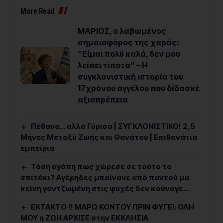
More Read
ΜΑΡΙΟΣ, ο λαβωμένος
σημαιοφόρος της χαράς:
“Είμαι πολύ καλά, δεν μου
λείπει τίποτα” – Η
συγκλονιστική ιστορία του
17χρονου αγγέλου που δίδασκε
αξιοπρέπεια
Πέθανα… αλλά Γύρισα | ΣΥΓΚΛΟΝΙΣΤΙΚΟ! 2,5
Μήνες Μεταξύ Ζωής και Θανάτου | Επιθανάτια
εμπείρια
Τόση αγάπη πως χώρεσε σε τούτο το
σπιτάκι? Αγέρηδες μπαίνανε από παντού μα
κείνη γαντζωμένη στις ψυχές δεν κούναγε…
ΕΚΤΑΚΤΟ !! ΜΑΡΩ ΚΟΝΤΟΥ ΠΡΙΝ ΦΥΓΕΙ: ΟΛΗ
ΜΟΥ η ΖΩΗ ΑΡΧΙΣΕ στην ΕΚΚΛΗΣΙΑ