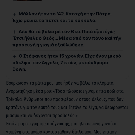
Mάλλον ήταν το ’42. Κατοχή στην Πάτρα.
Έχω μείνει το πετσί και το κόκκαλο.
Δέν θά τά βάλω μέ τόν Θεό. Ποιά εἶμαι ἐγώ;
Ἔτσι ἤθελε ὁ Θεός… Μέσα ἀπό τόν πόνο καί τήν
προσευχή ἡ γιαγιά ἐξαϋλώθηκε.
Ο Στέφανος ήταν 15 χρονών. Είχε έναν μικρό
αδελφό, τον Άγγελο, 7 ετών, με σύνδρομο
Down.
Βούρκωσαν τα μάτια μου, μου ήρθε να βάλω τα κλάματα.
Αναρωτήθηκα μέσα μου: «Τόσο πλούσιοι γίναμε πια εδώ στα
Τρίκαλα; Άνθρωποι που προσφέρουν στους άλλους, που δεν
κρατάνε για τον εαυτό τους και ζητάνε τα λίγα, να θεωρούνται
μίασμα και να δέχονται προσβολές;»
Εκείνη τη στιγμή της απόγνωσης, μια ηλικιωμένη γυναίκα
ντυμένη στα μαύρα κοντοστάθηκε δίπλα μου. Μου έπιασε