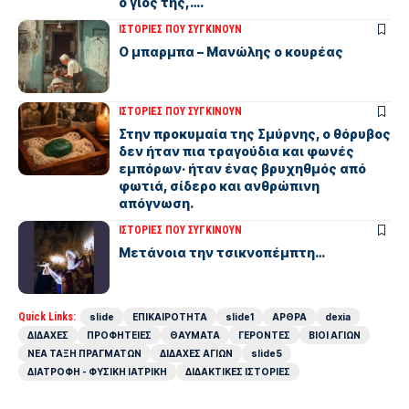
ο γιος της,….
ΙΣΤΟΡΙΕΣ ΠΟΥ ΣΥΓΚΙΝΟΥΝ
Ο μπαρμπα – Μανώλης ο κουρέας
ΙΣΤΟΡΙΕΣ ΠΟΥ ΣΥΓΚΙΝΟΥΝ
Στην προκυμαία της Σμύρνης, ο θόρυβος
δεν ήταν πια τραγούδια και φωνές
εμπόρων· ήταν ένας βρυχηθμός από
φωτιά, σίδερο και ανθρώπινη
απόγνωση.
ΙΣΤΟΡΙΕΣ ΠΟΥ ΣΥΓΚΙΝΟΥΝ
Μετάνοια την τσικνοπέμπτη…
Quick Links:
slide
ΕΠΙΚΑΙΡΟΤΗΤΑ
slide1
ΑΡΘΡΑ
dexia
ΔΙΔΑΧΕΣ
ΠΡΟΦΗΤΕΙΕΣ
ΘΑΥΜΑΤΑ
ΓΕΡΟΝΤΕΣ
ΒΙΟΙ ΑΓΙΩΝ
ΝΕΑ ΤΑΞΗ ΠΡΑΓΜΑΤΩΝ
ΔΙΔΑΧΕΣ ΑΓΙΩΝ
slide5
ΔΙΑΤΡΟΦΗ - ΦΥΣΙΚΗ ΙΑΤΡΙΚΗ
ΔΙΔΑΚΤΙΚΕΣ ΙΣΤΟΡΙΕΣ