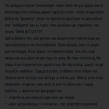
Τα πράγματα έχουν δυσκολέψει πάρα πολύ σε μια χώρα που η
επίσκεψη στο σούπερ μάρκετ αρχίζει σιγά – σιγά να φαντάζει
βόλτα σε “μουσείο”, όπου τα προϊόντα αρχίζουν να φαντάζουν
σαν “εκθέματα” και οι τιμές τους μοιάζουν με ταμπέλες του
τύπου “ΜΗΝ ΑΓΓΙΖΕΤΕ!”.
Εμένα βέβαια δεν μου μένουν και λεφτά γιατί πάντα είχα ως
προτεραιότητα τον συνάνθρωπο. Όπου μπορώ, από το μικρό
μου υστέρημα, δίνω χωρίς να παραπονιέμαι. Ίσα-ίσα, εγώ
ακόμα και μια μέρα να μην έχω να φάω, θα πάω στη λαϊκή, θα
πάρω λίγα λαχανικά και φρούτα και θα νηστεύσω, χωρίς να με
πειράζει καθόλου. Σήμερα λοιπόν, στάθηκα στον πάγκο και
ζήτησα αυτά τα λίγα που άντεχε η τσέπη μου. Μόλις είπα στην
υπάλληλο «4 φέτες από αυτό, 6 από το άλλο και 1 ευρώ
σαλάτα…», άκουσα τον βρυχηθμό της.
— «Γυμνάσια μου κάνεις;» μου λέει με νεύρα.
— «Δεν καταλαβαίνω τι εννοείτε», της απάντησα ευγενικά.