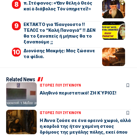
π. Στέφανος: «Ὅταν θέλη ὁ Θεός
καί ὁ διάβολος Τόν ὑπηρετεῖ!»
ΕΚΤΑΚΤΟ για 15αυγουστο !!
ΤΕΛΟΣ το “Καλή Παναγιά” !! ΔΕΝ
θα το ξαναπείς ή μήπως θα το
ξαναπούμε ;;
Διονύσης Μακρής: Μας ζώσανε
τα φίδια.
Related News
ΙΣΤΟΡΙΕΣ ΠΟΥ ΣΥΓΚΙΝΟΥΝ
Αληθινό περιστατικό! ΖΗ ΚΎΡΙΟΣ!
ΙΣΤΟΡΙΕΣ ΠΟΥ ΣΥΓΚΙΝΟΥΝ
Η Άννα ζούσε σε ένα ορεινό χωριό, αλλά
η καρδιά της ήταν χαμένη στους
δρόμους της μεγάλης πόλης, εκεί όπου