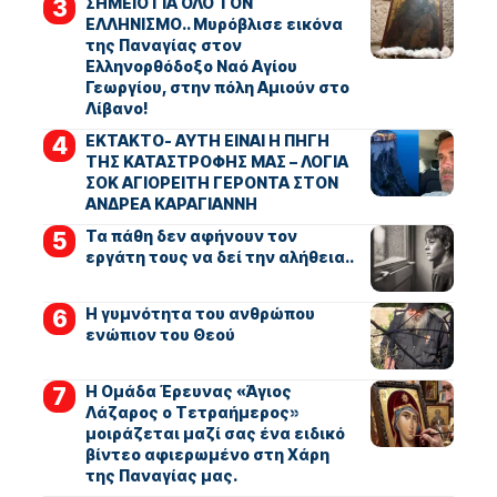
ΣΗΜΕΙΟ ΓΙΑ ΟΛΟ ΤΟΝ
ΕΛΛΗΝΙΣΜΟ.. Μυρόβλισε εικόνα
της Παναγίας στον
Ελληνορθόδοξο Ναό Αγίου
Γεωργίου, στην πόλη Αμιούν στο
Λίβανο!
ΕΚΤΑΚΤΟ- ΑΥΤΗ ΕΙΝΑΙ Η ΠΗΓΗ
ΤΗΣ ΚΑΤΑΣΤΡΟΦΗΣ ΜΑΣ – ΛΟΓΙΑ
ΣΟΚ ΑΓΙΟΡΕΙΤΗ ΓΕΡΟΝΤΑ ΣΤΟΝ
ΑΝΔΡΕΑ ΚΑΡΑΓΙΑΝΝΗ
Τα πάθη δεν αφήνουν τον
εργάτη τους να δεί την αλήθεια..
Η γυμνότητα του ανθρώπου
ενώπιον του Θεού
Η Ομάδα Έρευνας «Άγιος
Λάζαρος ο Τετραήμερος»
μοιράζεται μαζί σας ένα ειδικό
βίντεο αφιερωμένο στη Χάρη
της Παναγίας μας.