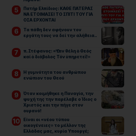
Πατήρ Ελπίδιος: ΚΑΘΕ ΠΑΤΕΡΑΣ
ΝΑ ΕΤΟΙΜΑΣΕΙ ΤΟ ΣΠΙΤΙ ΤΟΥ ΓΙΑ
ΟΣΑ ΕΡΧΟΝΤΑΙ
Τα πάθη δεν αφήνουν τον
εργάτη τους να δεί την αλήθεια..
π. Στέφανος: «Ὅταν θέλη ὁ Θεός
καί ὁ διάβολος Τόν ὑπηρετεῖ!»
Η γυμνότητα του ανθρώπου
ενώπιον του Θεού
Όταν κοιμήθηκε η Παναγία, την
ψυχή της την παρέλαβε ο Ίδιος ο
Χριστός και την πήγε στον
ουρανό!
Είναι οι «νέου τύπου
οικογένειες» το μέλλον της
Ελλάδας μας, κυρία Υπουργέ;