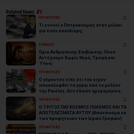
Related News
ΠΡΟΦΗΤΕΙΕΣ
Τι εννοεί ο Πατροκοσμάς όταν μιλάει
για έναν κασιδιάρη;
ΕΠΙΒΙΩΣΗ
Όρια Ανθρώπινης Επιβίωσης: Πόσο
Αντέχουμε Χωρίς Νερό, Τροφή και
Ύπνο;
ΠΡΟΦΗΤΕΙΕΣ
Ο γέροντας είπε ότι του είχαν
αποκαλυφθεί τα γύρω από το μέλλον
της Ρωσίας. Δεν έδωσε ημερομηνίες.
ΠΡΟΦΗΤΕΙΕΣ
Ο ΤΡΙΤΟΣ ΠΑΓΚΟΣΜΙΟΣ ΠΟΛΕΜΟΣ ΚΑΙ ΤΑ
ΑΠΟΤΕΛΕΣΜΑΤΑ ΑΥΤΟΥ (Απόσπασμα εκ
των προφητειών των Ιερών Γραφών)
ΠΡΟΦΗΤΕΙΕΣ