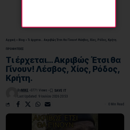
Αρχική
»
Blog
»
Τι έρχεται… Ακριβώς Έτσι θα Γίνουν! Λέσβος, Χίος, Ρόδος, Κρήτη.
ΠΡΟΦΗΤΕΙΕΣ
Τι έρχεται… Ακριβώς Έτσι θα
Γίνουν! Λέσβος, Χίος, Ρόδος,
Κρήτη.
By
MIKE
3771 Views
Last Updated: 9 Ιουλίου 2026 20:53
0 Min Read