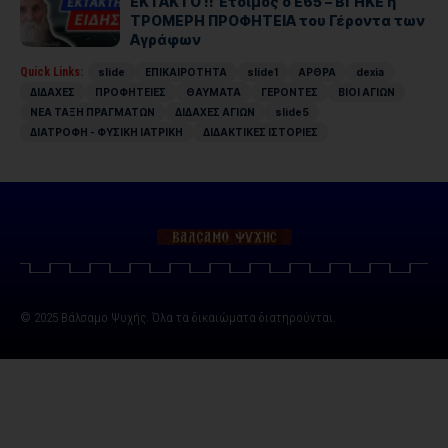
ΕΚΤΑΚΤΟ !! Έτοιμος ο Ε65 – ΒΓΗΚΕ η
ΤΡΟΜΕΡΗ ΠΡΟΦΗΤΕΙΑ του Γέροντα των
Αγράφων
Quick Links:
slide
ΕΠΙΚΑΙΡΟΤΗΤΑ
slide1
ΑΡΘΡΑ
dexia
ΔΙΔΑΧΕΣ
ΠΡΟΦΗΤΕΙΕΣ
ΘΑΥΜΑΤΑ
ΓΕΡΟΝΤΕΣ
ΒΙΟΙ ΑΓΙΩΝ
ΝΕΑ ΤΑΞΗ ΠΡΑΓΜΑΤΩΝ
ΔΙΔΑΧΕΣ ΑΓΙΩΝ
slide5
ΔΙΑΤΡΟΦΗ - ΦΥΣΙΚΗ ΙΑΤΡΙΚΗ
ΔΙΔΑΚΤΙΚΕΣ ΙΣΤΟΡΙΕΣ
© 2025 Βάλσαμο Ψυχής. Όλα τα δικαιώματα διατηρούνται.