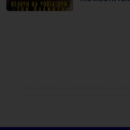
Where Niche Finds Its 
Match
From personal blogs to professional business websit
WordPress themes thoughtfully crafted to suit every 