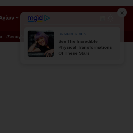
 Αγίων
ΡΟΗ
α
Συνταγές
Διατροφή - Φυσική Ιατρική