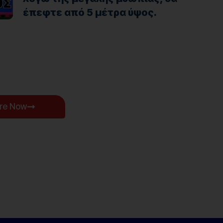
έπεφτε από 5 μέτρα ύψος.
ore Now