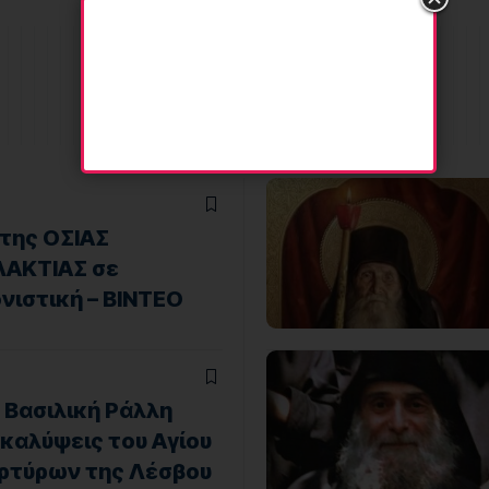
της ΟΣΙΑΣ
ΛΑΚΤΙΑΣ σε
νιστική – ΒΙΝΤΕΟ
 Βασιλική Ράλλη
οκαλύψεις του Αγίου
ρτύρων της Λέσβου