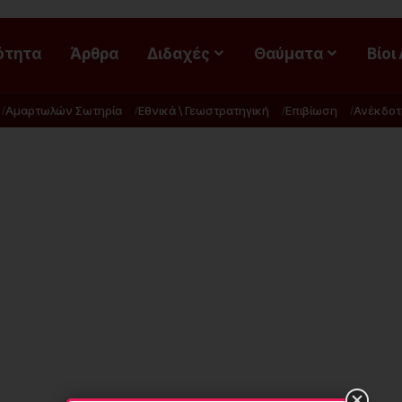
ότητα
Άρθρα
Διδαχές
Θαύματα
Βίοι
Αμαρτωλών Σωτηρία
Εθνικά \ Γεωστρατηγική
Επιβίωση
Ανέκδοτ