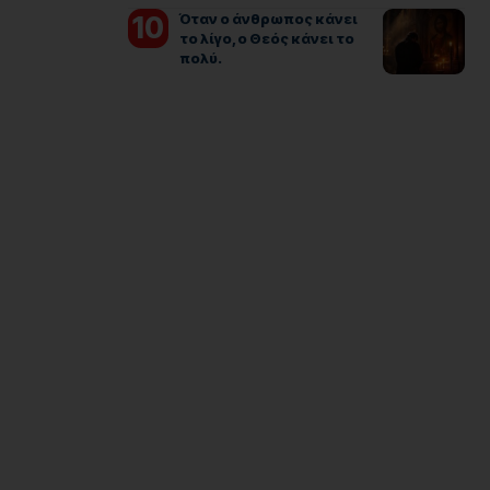
Όταν ο άνθρωπος κάνει
το λίγο, ο Θεός κάνει το
πολύ.