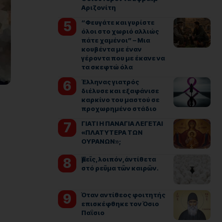
Αριζονίτη
“Φευγάτε και γυρίστε
όλοι στο χωριό αλλιώς
πάτε χαμένοι” – Μια
κουβέντα με έναν
γέροντα που με έκανε να
τα σκεφτώ όλα
Έλληνας γιατρός
διέλυσε και εξαφάνισε
καρκίνο του μαστού σε
προχωρημένο στάδιο
ΓΙΑΤΙ Η ΠΑΝΑΓΙΑ ΛΕΓΕΤΑΙ
«ΠΛΑΤΥΤΕΡΑ ΤΩΝ
ΟΥΡΑΝΩΝ»;
Ἐμεῖς, λοιπόν, ἀντίθετα
στό ρεῦμα τῶν καιρῶν.
Όταν αντίθεος φοιτητής
επισκέφθηκε τον Όσιο
Παΐσιο