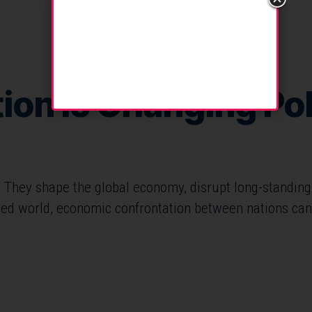
ion Is Changing Pol
 They shape the global economy, disrupt long-standing t
ted world, economic confrontation between nations can l