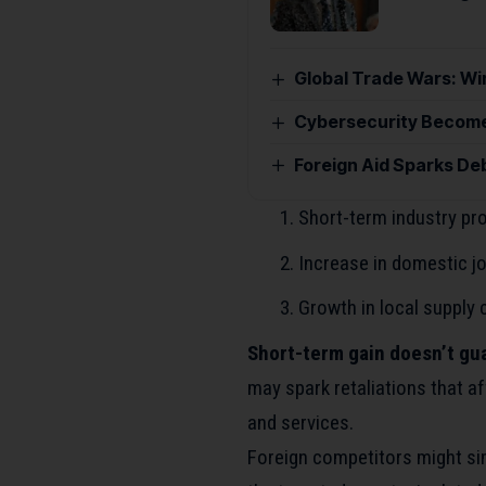
Global Trade Wars: Wi
Cybersecurity Becomes
Foreign Aid Sparks De
Short-term industry pr
Increase in domestic jo
Growth in local supply
Short-term gain doesn’t gua
may spark retaliations that af
and services.
Foreign competitors might sim