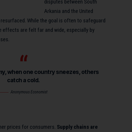
disputes between South
Arkania and the United
resurfaced. While the goal is often to safeguard
le effects
are felt far and wide, especially by
ses.
omy, when one country sneezes, others
catch a cold.
Anonymous Economist
gher prices for consumers.
Supply chains are