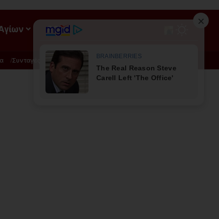
 Αγίων
ΡΟΗ
α
Συνταγές
Διατροφή - Φυσική Ιατρική