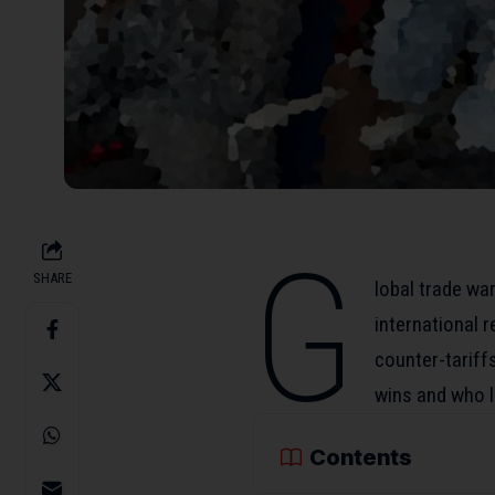
G
SHARE
lobal trade wa
international r
counter-tariffs
wins and who l
Contents