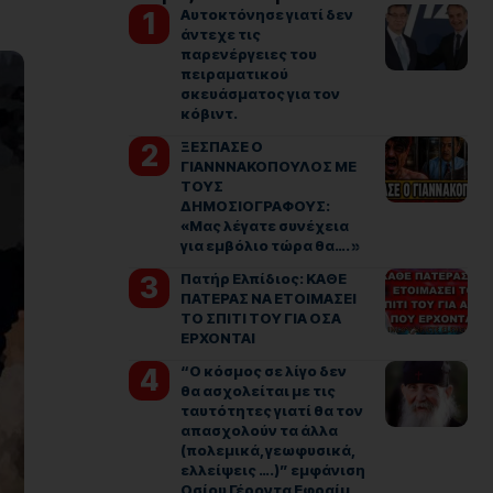
Αυτοκτόνησε γιατί δεν
άντεχε τις
παρενέργειες του
πειραματικού
σκευάσματος για τον
κόβιντ.
ΞΕΣΠΑΣΕ Ο
ΓΙΑΝΝΝΑΚΟΠΟΥΛΟΣ ΜΕ
ΤΟΥΣ
ΔΗΜΟΣΙΟΓΡΑΦΟΥΣ:
«Μας λέγατε συνέχεια
για εμβόλιο τώρα θα…. »
Πατήρ Ελπίδιος: ΚΑΘΕ
ΠΑΤΕΡΑΣ ΝΑ ΕΤΟΙΜΑΣΕΙ
ΤΟ ΣΠΙΤΙ ΤΟΥ ΓΙΑ ΟΣΑ
ΕΡΧΟΝΤΑΙ
“Ο κόσμος σε λίγο δεν
θα ασχολείται με τις
ταυτότητες γιατί θα τον
απασχολούν τα άλλα
(πολεμικά, γεωφυσικά,
ελλείψεις ….)” εμφάνιση
Οσίου Γέροντα Εφραίμ