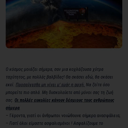
Ο κόσμος μοιάζει σήμερα, σαν μια κοχλάζουσα χύτρα
ταχύτητος, με πολλές βαλβίδες! Θα σκάσει εδώ, θα σκάσει
εκεί.
Προσεύχεσθε μη γίνει μ’ εμάς η αρχή.
Nα ζείτε όσο
μπορείτε πιο απλά. Μη δυσκολεύετε από μόνοι σας τη ζωή
σας.
Οι πολλές ευκολίες κάνουν δέσμιους τους ανθρώπους
σήμερα
– Γέροντα, γιατί οι άνθρωποι νοιώθουνε σήμερα ανασφάλεια;
– Γιατί όλοι είμαστε ασφαλισμένοι ! Ασφαλίζουμε το