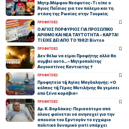
Μητρ.Μόρφου Νεόφυτος-Τι είπε ο
Άγιος Παΐσιος για τον πόλεμο και τη
στάση της Ρωσίας στην Τουρκία;
ΠΡΟΦΗΤΕΙΕΣ
Ο ΑΓΙΟΣ ΠΟΡΦΥΡΙΟΣ ΓΙΑ ΠΡΟΣΩΠΙΚΟ
ΑΡΙΘΜΟ ΚΑΙ ΝΕΑ ΤΑΥΤΟΤΗΤΑ – ΚΑΡΤΑ!
ΤΙ ΕΙΧΕ ΔΕΙ ΑΠΟ ΤΟ 1982! Βίντεο
ΠΡΟΦΗΤΕΙΕΣ
Δεν θέλω να είμαι Προφήτης αλλά θα
συμβεί αυτό… – Μητροπολίτης
Αυγουστίνος Καντιώτης †
ΠΡΟΦΗΤΕΙΕΣ
Προφητεία τῆς Ἁγίας Μαγδαληνής: «Ὁ
κόλπος τῆς Γέρας Μυτιλήνης θὰ γεμίσει
ἀπὸ ξένα καράβια»
ΠΡΟΦΗΤΕΙΕΣ
Δρ. Κ. Βαρδάκας: Περισσότερο από
όλους φαίνεται να ανησυχεί για την
απουσία του Ερντογάν το εγχώριο
πολιτικό δυναμικό γιατί υπάρχει