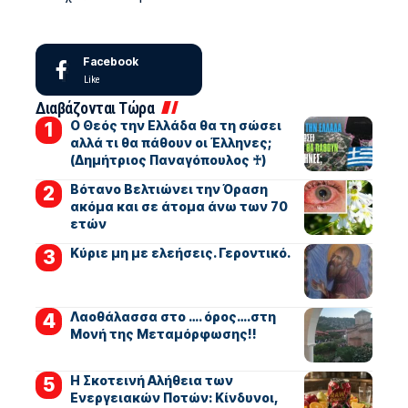
Facebook
Like
Διαβάζονται Τώρα
Ο Θεός την Ελλάδα θα τη σώσει
αλλά τι θα πάθουν οι Έλληνες;
(Δημήτριος Παναγόπουλος ♰)
Βότανο Βελτιώνει την Όραση
ακόμα και σε άτομα άνω των 70
ετών
Kύριε μη με ελεήσεις. Γεροντικό.
Λαοθάλασσα στο …. όρος….στη
Μονή της Μεταμόρφωσης!!
Η Σκοτεινή Αλήθεια των
Ενεργειακών Ποτών: Κίνδυνοι,