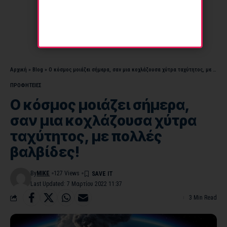
Αρχική
»
Blog
»
Ο κόσμος μοιάζει σήμερα, σαν μια κοχλάζουσα χύτρα ταχύτητος, με πολλές βαλβίδες!
ΠΡΟΦΗΤΕΙΕΣ
Ο κόσμος μοιάζει σήμερα,
σαν μια κοχλάζουσα χύτρα
ταχύτητος, με πολλές
βαλβίδες!
By
MIKE
127 Views
Last Updated: 7 Μαρτίου 2022 11:37
3 Min Read