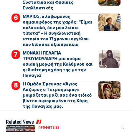
Συστατικά και Φυσικές
Εναλλακτικές
ΜΑΡΙΟΣ, ο λαβωμένος
σημαιοφόρος της χαράς: “Είμαι
πολύ καλά, δεν μου λείπει
τίποτα” – Η συγκλονιστική
ιστορία του 17χρονου αγγέλου
που δίδασκε αξιοπρέπεια
ΜΟΝΑΧΗ ΠΕΛΑΓΙΑ
ΤΡΟΥΜΟΥΛΙΑΡΗ μια ακόμα
οσιακή μορφή της Καλύμνου και
η ιδιαίτερη σχέση της με την
Παναγία
Η Ομάδα Έρευνας «Άγιος
Λάζαρος ο Τετραήμερος»
μοιράζεται μαζί σας ένα ειδικό
βίντεο αφιερωμένο στη Χάρη
της Παναγίας μας.
Related News
ΠΡΟΦΗΤΕΙΕΣ