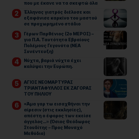
που με έκανε να τα σκεφτώ όλα
Έλληνας γιατρός διέλυσε και
εξαφάνισε καρκίνο του μαστού
σε προχωρημένο στάδιο
Γέρων Παρθένιος (2ο ΜΕΡΟΣ) –
για Π.Α. Ταυτότητα Εβραίους
Πολέμους Γεγονότα (ΝΕΑ
Συνέντευξη)
Νύχτα, βαριά νύχτα έχει
καλύψει την Ευρώπη.
ΑΓΙΟΣ ΝΕΟΜΑΡΤΥΡΑΣ
ΤΡΙΑΝΤΑΦΥΛΛΟΣ ΕΚ ΖΑΓΟΡΑΣ
ΤΟΥ ΠΗΛΙΟΥ
«Άμα γαρ τω εισαχθήναι την
αίρεσιν (στις εκκλησίες),
απέστη ο έφορος των εκείσε
άγγελος…» (Όσιος Θεόδωρος
Στουδίτης – Προς Μοναχό
Μεθόδιο)