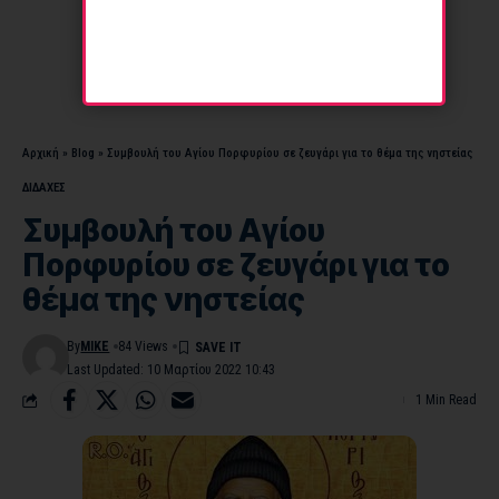
Αρχική
»
Blog
»
Συμβουλή του Αγίου Πορφυρίου σε ζευγάρι για το θέμα της νηστείας
ΔΙΔΑΧΕΣ
Συμβουλή του Αγίου
Πορφυρίου σε ζευγάρι για το
θέμα της νηστείας
By
MIKE
84 Views
Last Updated: 10 Μαρτίου 2022 10:43
1 Min Read