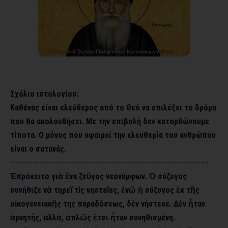
Σχόλιο ιστολογίου:
Καθένας είναι ελεύθερος από το Θεό να επιλέξει το δρόμο
που θα ακολουθήσει. Με την επιβολή δεν κατορθώνουμε
τίποτα. Ο μόνος που αφαιρεί την ελευθερία του ανθρώπου
είναι ο σατανάς.
———————————————————————————————————-
Ἐπρόκειτο γιὰ ἕνα ζεῦγος νεονύμφων. Ὁ σύζυγος
συνήθιζε νὰ τηρεῖ τὶς νηστεῖες, ἐνῶ ἡ σύζυγος ἐκ τῆς
οἰκογενειακῆς της παραδόσεως, δὲν νήστευε. Δὲν ἦταν
ἀρνητής, ἀλλὰ, ἁπλῶς ἔτσι ἦταν συνηθισμένη.