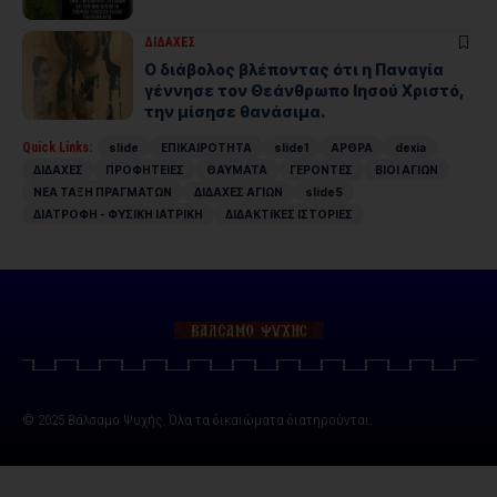
ΔΙΔΑΧΕΣ
Ο διάβολος βλέποντας ότι η Παναγία
γέννησε τον Θεάνθρωπο Ιησού Χριστό,
την μίσησε θανάσιμα.
Quick Links:
slide
ΕΠΙΚΑΙΡΟΤΗΤΑ
slide1
ΑΡΘΡΑ
dexia
ΔΙΔΑΧΕΣ
ΠΡΟΦΗΤΕΙΕΣ
ΘΑΥΜΑΤΑ
ΓΕΡΟΝΤΕΣ
ΒΙΟΙ ΑΓΙΩΝ
ΝΕΑ ΤΑΞΗ ΠΡΑΓΜΑΤΩΝ
ΔΙΔΑΧΕΣ ΑΓΙΩΝ
slide5
ΔΙΑΤΡΟΦΗ - ΦΥΣΙΚΗ ΙΑΤΡΙΚΗ
ΔΙΔΑΚΤΙΚΕΣ ΙΣΤΟΡΙΕΣ
© 2025 Βάλσαμο Ψυχής. Όλα τα δικαιώματα διατηρούνται.