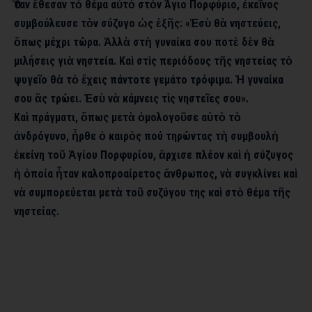
Ὅταν ἔθεσαν τὸ θέμα αὐτὸ στὸν Άγιο Πορφύριο, ἐκεῖνος
συμβούλευσε τὸν σύζυγο ὡς ἑξῆς: «Ἐσὺ θὰ νηστεύεις,
ὅπως μέχρι τώρα. Ἀλλὰ στὴ γυναίκα σου ποτὲ δὲν θὰ
μιλήσεις γιὰ νηστεία. Καὶ στὶς περιόδους τῆς νηστείας τὸ
ψυγεῖο θὰ τὸ ἔχεις πάντοτε γεμάτο τρόφιμα. Ἡ γυναίκα
σου ἂς τρώει. Ἐσὺ νὰ κάμνεις τὶς νηστεῖες σου».
Καὶ πράγματι, ὅπως μετὰ ὀμολογοῦσε αὐτὸ τὸ
ἀνδρόγυνο, ἦρθε ὁ καιρὸς πού τηρώντας τὴ συμβουλὴ
ἐκείνη τοῦ Ἁγίου Πορφυρίου, ἄρχισε πλέον καὶ ἡ σύζυγος
ἡ ὁποία ἦταν καλοπροαίρετος ἄνθρωπος, νὰ συγκλίνει καὶ
νὰ συμπορεύεται μετὰ τοῦ συζύγου της καὶ στὸ θέμα τῆς
νηστείας.