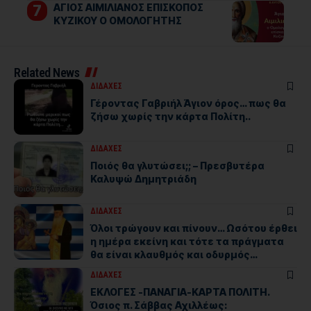
ΑΓΙΟΣ ΑΙΜΙΛΙΑΝΟΣ ΕΠΙΣΚΟΠΟΣ
ΚΥΖΙΚΟΥ Ο ΟΜΟΛΟΓΗΤΗΣ
Related News
ΔΙΔΑΧΕΣ
Γέροντας Γαβριήλ Άγιον όρος… πως θα
ζήσω χωρίς την κάρτα Πολίτη..
ΔΙΔΑΧΕΣ
Ποιός θα γλυτώσει;; – Πρεσβυτέρα
Καλυψώ Δημητριάδη
ΔΙΔΑΧΕΣ
Όλοι τρώγουν και πίνουν… Ωσότου έρθει
η ημέρα εκείνη και τότε τα πράγματα
θα είναι κλαυθμός και οδυρμός…
ΔΙΔΑΧΕΣ
ΕΚΛΟΓΕΣ -ΠΑΝΑΓΙΑ-ΚΑΡΤΑ ΠΟΛΙΤΗ.
Όσιος π. Σάββας Αχιλλέως: