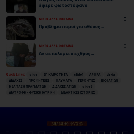
έφερε φωτοστέφανο
ΜΙΚΡΑ ΑΛΛΑ ΩΦΕΛΙΜΑ
Προβληματισμοί για αθέους…
ΜΙΚΡΑ ΑΛΛΑ ΩΦΕΛΙΜΑ
Αν σέ πολεμεί ό εχθρός…
Quick Links:
slide
ΕΠΙΚΑΙΡΟΤΗΤΑ
slide1
ΑΡΘΡΑ
dexia
ΔΙΔΑΧΕΣ
ΠΡΟΦΗΤΕΙΕΣ
ΘΑΥΜΑΤΑ
ΓΕΡΟΝΤΕΣ
ΒΙΟΙ ΑΓΙΩΝ
ΝΕΑ ΤΑΞΗ ΠΡΑΓΜΑΤΩΝ
ΔΙΔΑΧΕΣ ΑΓΙΩΝ
slide5
ΔΙΑΤΡΟΦΗ - ΦΥΣΙΚΗ ΙΑΤΡΙΚΗ
ΔΙΔΑΚΤΙΚΕΣ ΙΣΤΟΡΙΕΣ