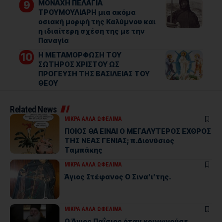
ΜΟΝΑΧΗ ΠΕΛΑΓΙΑ
ΤΡΟΥΜΟΥΛΙΑΡΗ μια ακόμα
οσιακή μορφή της Καλύμνου και
η ιδιαίτερη σχέση της με την
Παναγία
Η ΜΕΤΑΜΟΡΦΩΣΗ ΤΟΥ
ΣΩΤΗΡΟΣ ΧΡΙΣΤΟΥ ΩΣ
ΠΡΟΓΕΥΣΗ ΤΗΣ ΒΑΣΙΛΕΙΑΣ ΤΟΥ
ΘΕΟΥ
Related News
ΜΙΚΡΑ ΑΛΛΑ ΩΦΕΛΙΜΑ
ΠΟΙΟΣ ΘΑ ΕΙΝΑΙ Ο ΜΕΓΑΛΥΤΕΡΟΣ ΕΧΘΡΟΣ
ΤΗΣ ΝΕΑΣ ΓΕΝΙΑΣ; π.Διονύσιος
Ταμπάκης
ΜΙΚΡΑ ΑΛΛΑ ΩΦΕΛΙΜΑ
Άγιος Στέφανος Ο Σινα’ι’της.
ΜΙΚΡΑ ΑΛΛΑ ΩΦΕΛΙΜΑ
Ο Άγιος Παΐσιος όταν κοινωνούσε