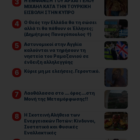
Η ΕΜΦΑΝΙΣΗ ΤΟΥ ΑΡΧΑΓΓΕΛΟΥ
ΜΙΧΑΗΛ ΚΑΤΑ ΤΗΝ ΤΟΥΡΚΙΚΗ
ΕΙΣΒΟΛΗ ΣΤΗΝ ΚΥΠΡΟ
Ο Θεός την Ελλάδα θα τη σώσει
αλλά τι θα πάθουν οι Έλληνες;
(Δημήτριος Παναγόπουλος ♰)
Αστυνομικοί στην Αγγλία
καλούνται να τηρήσουν τη
νηστεία του Ραμαζανιού σε
ένδειξη αλληλεγγύης
Kύριε μη με ελεήσεις. Γεροντικό.
Λαοθάλασσα στο …. όρος….στη
Μονή της Μεταμόρφωσης!!
Η Σκοτεινή Αλήθεια των
Ενεργειακών Ποτών: Κίνδυνοι,
Συστατικά και Φυσικές
Εναλλακτικές