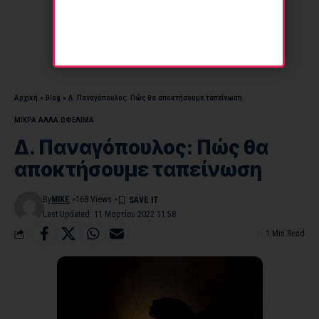
Αρχική
»
Blog
»
Δ. Παναγόπουλος: Πώς θα αποκτήσουμε ταπείνωση
ΜΙΚΡΑ ΑΛΛΑ ΩΦΕΛΙΜΑ
Δ. Παναγόπουλος: Πώς θα
αποκτήσουμε ταπείνωση
By
MIKE
168 Views
Last Updated: 11 Μαρτίου 2022 11:58
1 Min Read