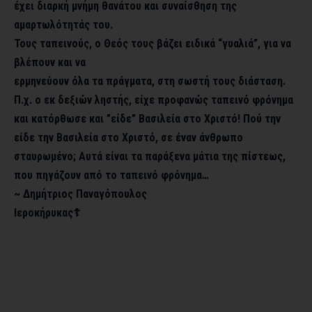
έχει διαρκή μνήμη θανάτου και συναίσθηση της
αμαρτωλότητάς του.
Τους ταπεινούς, ο Θεός τους βάζει ειδικά “γυαλιά”, για να
βλέπουν και να
ερμηνεύουν όλα τα πράγματα, στη σωστή τους διάσταση.
Π.χ. ο εκ δεξιών ληστής, είχε προφανώς ταπεινό φρόνημα
και κατόρθωσε και ”είδε” Βασιλεία στο Χριστό! Πού την
είδε την Βασιλεία στο Χριστό, σε έναν άνθρωπο
σταυρωμένο; Αυτά είναι τα παράξενα μάτια της πίστεως,
που πηγάζουν από το ταπεινό φρόνημα…
~ Δημήτριος Παναγόπουλος
Ιεροκήρυκας☦︎