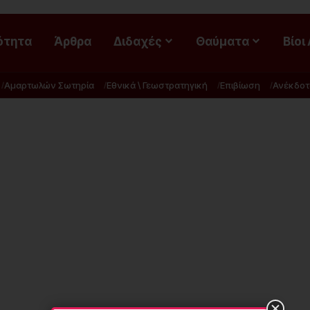
ότητα
Άρθρα
Διδαχές
Θαύματα
Βίοι
Αμαρτωλών Σωτηρία
Εθνικά \ Γεωστρατηγική
Επιβίωση
Ανέκδοτ