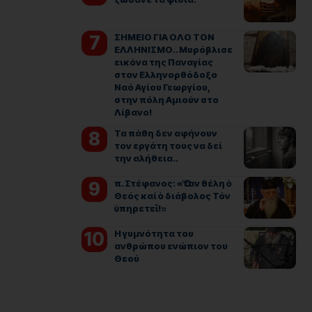
ΣΗΜΕΙΟ ΓΙΑ ΟΛΟ ΤΟΝ
ΕΛΛΗΝΙΣΜΟ.. Μυρόβλισε
εικόνα της Παναγίας
στον Ελληνορθόδοξο
Ναό Αγίου Γεωργίου,
στην πόλη Αμιούν στο
Λίβανο!
Τα πάθη δεν αφήνουν
τον εργάτη τους να δεί
την αλήθεια..
π. Στέφανος: «Ὅταν θέλη ὁ
Θεός καί ὁ διάβολος Τόν
ὑπηρετεῖ!»
Η γυμνότητα του
ανθρώπου ενώπιον του
Θεού