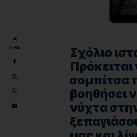
SHARE
Σχόλιο ιστ
Πρόκειται 
σομπίτσα π
βοηθήσει 
νύχτα στην
ξεπαγιάσο
μας και λί