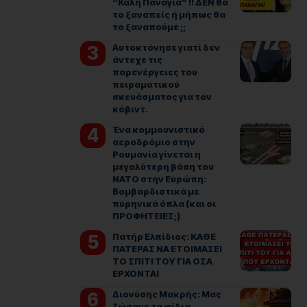
“Καλή Παναγιά” !! ΔΕΝ θα
το ξαναπείς ή μήπως θα
το ξαναπούμε ;;
Αυτοκτόνησε γιατί δεν
άντεχε τις
παρενέργειες του
πειραματικού
σκευάσματος για τον
κόβιντ.
Ένα κομμουνιστικό
αεροδρόμιο στην
Ρουμανία γίνεται η
μεγαλύτερη βάση του
ΝΑΤΟ στην Ευρώπη:
Βομβαρδιστικά με
πυρηνικά όπλα (και οι
ΠΡΟΦΗΤΕΙΕΣ;)
Πατήρ Ελπίδιος: ΚΑΘΕ
ΠΑΤΕΡΑΣ ΝΑ ΕΤΟΙΜΑΣΕΙ
ΤΟ ΣΠΙΤΙ ΤΟΥ ΓΙΑ ΟΣΑ
ΕΡΧΟΝΤΑΙ
Διονύσης Μακρής: Μας
ζώσανε τα φίδια.