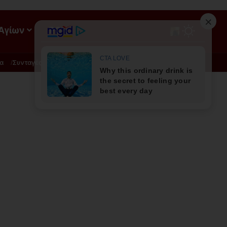
 Αγίων
ΡΟΗ
α
Συνταγές
Διατροφή - Φυσική Ιατρική