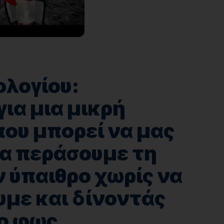
ολογίου:
για μια μικρή
ου μπορεί να μας
να περάσουμε τη
 ύπαιθρο χωρίς να
υμε και δίνοντάς
γο φως…