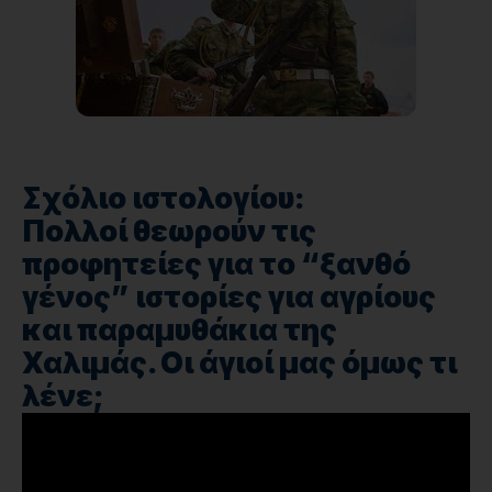
Σχόλιο ιστολογίου:
Πολλοί θεωρούν τις
προφητείες για το “ξανθό
γένος” ιστορίες για αγρίους
και παραμυθάκια της
Χαλιμάς. Οι άγιοί μας όμως τι
λένε;