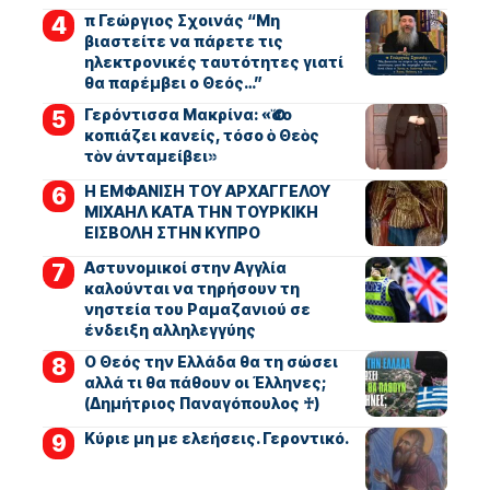
π Γεώργιος Σχοινάς “Μη
βιαστείτε να πάρετε τις
ηλεκτρονικές ταυτότητες γιατί
θα παρέμβει ο Θεός…”
Γερόντισσα Μακρίνα: «Ὅσο
κοπιάζει κανείς, τόσο ὁ Θεὸς
τὸν ἀνταμείβει»
Η ΕΜΦΑΝΙΣΗ ΤΟΥ ΑΡΧΑΓΓΕΛΟΥ
ΜΙΧΑΗΛ ΚΑΤΑ ΤΗΝ ΤΟΥΡΚΙΚΗ
ΕΙΣΒΟΛΗ ΣΤΗΝ ΚΥΠΡΟ
Αστυνομικοί στην Αγγλία
καλούνται να τηρήσουν τη
νηστεία του Ραμαζανιού σε
ένδειξη αλληλεγγύης
Ο Θεός την Ελλάδα θα τη σώσει
αλλά τι θα πάθουν οι Έλληνες;
(Δημήτριος Παναγόπουλος ♰)
Kύριε μη με ελεήσεις. Γεροντικό.