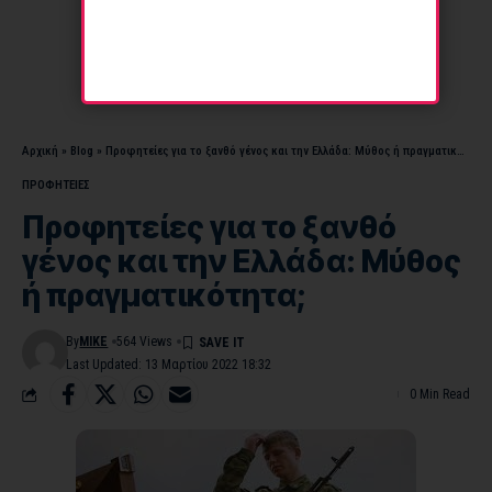
Αρχική
»
Blog
»
Προφητείες για το ξανθό γένος και την Ελλάδα: Μύθος ή πραγματικότητα;
ΠΡΟΦΗΤΕΙΕΣ
Προφητείες για το ξανθό
γένος και την Ελλάδα: Μύθος
ή πραγματικότητα;
By
MIKE
564 Views
Last Updated: 13 Μαρτίου 2022 18:32
0 Min Read