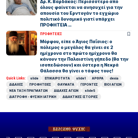
Δρ. Κ. Βαρδάκας: Περισσότερο από
όλους φαίνεται να ανησυχεί για την
απουσία του Ερντογάν το εγχώριο
πολιτικό δυναμικό γιατί υπάρχει
ΠΡΟΦΗΤΕΙΑ …
ΠΡΟΦΗΤΕΙΕΣ
Μόρφου, είπε ο Άγιος Παΐσιος: ο
πόλεμος ο μεγάλος θα γίνει σε 2
ημίχρονα στο πρώτο ημίχρονo θα
κάνουν την Παλαιστίνη γήπεδο (θα την
ισοπεδώσουν) και ύστερα η Νεκρά
Θάλασσα θα γίνει ο τάφος τους!
Quick Links:
slide
ΕΠΙΚΑΙΡΟΤΗΤΑ
slide1
ΑΡΘΡΑ
dexia
ΔΙΔΑΧΕΣ
ΠΡΟΦΗΤΕΙΕΣ
ΘΑΥΜΑΤΑ
ΓΕΡΟΝΤΕΣ
ΒΙΟΙ ΑΓΙΩΝ
ΝΕΑ ΤΑΞΗ ΠΡΑΓΜΑΤΩΝ
ΔΙΔΑΧΕΣ ΑΓΙΩΝ
slide5
ΔΙΑΤΡΟΦΗ - ΦΥΣΙΚΗ ΙΑΤΡΙΚΗ
ΔΙΔΑΚΤΙΚΕΣ ΙΣΤΟΡΙΕΣ