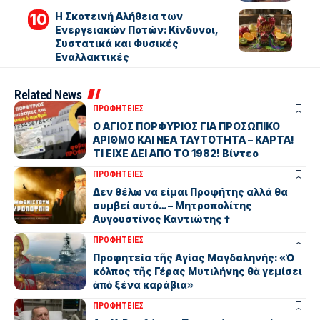
Η Σκοτεινή Αλήθεια των
Ενεργειακών Ποτών: Κίνδυνοι,
Συστατικά και Φυσικές
Εναλλακτικές
Related News
ΠΡΟΦΗΤΕΙΕΣ
Ο ΑΓΙΟΣ ΠΟΡΦΥΡΙΟΣ ΓΙΑ ΠΡΟΣΩΠΙΚΟ
ΑΡΙΘΜΟ ΚΑΙ ΝΕΑ ΤΑΥΤΟΤΗΤΑ – ΚΑΡΤΑ!
ΤΙ ΕΙΧΕ ΔΕΙ ΑΠΟ ΤΟ 1982! Βίντεο
ΠΡΟΦΗΤΕΙΕΣ
Δεν θέλω να είμαι Προφήτης αλλά θα
συμβεί αυτό… – Μητροπολίτης
Αυγουστίνος Καντιώτης †
ΠΡΟΦΗΤΕΙΕΣ
Προφητεία τῆς Ἁγίας Μαγδαληνής: «Ὁ
κόλπος τῆς Γέρας Μυτιλήνης θὰ γεμίσει
ἀπὸ ξένα καράβια»
ΠΡΟΦΗΤΕΙΕΣ