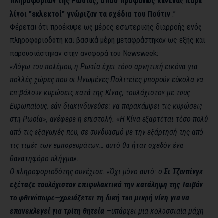
πληροφοριών της Ρωσίας, όπου προφανώς κανένας παρά
λίγοι ”εκλεκτοί” γνώριζαν τα σχέδια του Πούτιν
.”
Φέρεται ότι προέκυψε ως μέρος εσωτερικής διαρροής ενός
πληροφοριοδότη και βασικά μέρη μεταφράστηκαν ως εξής και
παρουσιάστηκαν στην αναφορά του Newsweek:
«Λόγω του πολέμου, η Ρωσία έχει τόσο αρνητική εικόνα για
πολλές χώρες που οι Ηνωμένες Πολιτείες μπορούν εύκολα να
επιβάλουν κυρώσεις κατά της Κίνας, τουλάχιστον με τους
Ευρωπαίους, εάν διακινδυνεύσει να παρακάμψει τις κυρώσεις
στη Ρωσία», ανέφερε η επιστολή. «Η Κίνα εξαρτάται τόσο πολύ
από τις εξαγωγές που, σε συνδυασμό με την εξάρτησή της από
τις τιμές των εμπορευμάτων… αυτό θα ήταν σχεδόν ένα
θανατηφόρο πλήγμα».
Ο πληροφοριοδότης συνέχισε: «Όχι μόνο αυτό: ο
Σι Τζινπίνγκ
εξέταζε τουλάχιστον επιφυλακτικά την κατάληψη της Ταϊβάν
το φθινόπωρο—χρειάζεται τη δική του μικρή νίκη για να
επανεκλεγεί για τρίτη θητεία
—υπάρχει μια κολοσσιαία μάχη