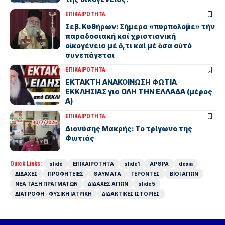
ΕΠΙΚΑΙΡΟΤΗΤΑ
Σεβ. Κυθήρων: Σήμερα «πυρπολοῦμε» τήν
παραδοσιακή καί χριστιανική
οἰκογένεια μέ ὅ,τι καί μέ ὅσα αὐτό
συνεπάγεται
ΕΠΙΚΑΙΡΟΤΗΤΑ
ΕΚΤΑΚΤΗ ΑΝΑΚΟΙΝΩΣΗ ΦΩΤΙΑ
ΕΚΚΛΗΣΙΑΣ για ΟΛΗ ΤΗΝ ΕΛΛΑΔΑ (μέρος
Α)
ΕΠΙΚΑΙΡΟΤΗΤΑ
Διονύσης Μακρής: Το τρίγωνο της
Φωτιάς
Quick Links:
slide
ΕΠΙΚΑΙΡΟΤΗΤΑ
slide1
ΑΡΘΡΑ
dexia
ΔΙΔΑΧΕΣ
ΠΡΟΦΗΤΕΙΕΣ
ΘΑΥΜΑΤΑ
ΓΕΡΟΝΤΕΣ
ΒΙΟΙ ΑΓΙΩΝ
ΝΕΑ ΤΑΞΗ ΠΡΑΓΜΑΤΩΝ
ΔΙΔΑΧΕΣ ΑΓΙΩΝ
slide5
ΔΙΑΤΡΟΦΗ - ΦΥΣΙΚΗ ΙΑΤΡΙΚΗ
ΔΙΔΑΚΤΙΚΕΣ ΙΣΤΟΡΙΕΣ