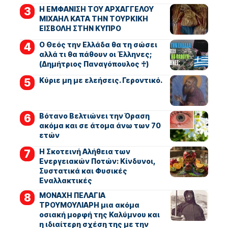
Η ΕΜΦΑΝΙΣΗ ΤΟΥ ΑΡΧΑΓΓΕΛΟΥ
ΜΙΧΑΗΛ ΚΑΤΑ ΤΗΝ ΤΟΥΡΚΙΚΗ
ΕΙΣΒΟΛΗ ΣΤΗΝ ΚΥΠΡΟ
Ο Θεός την Ελλάδα θα τη σώσει
αλλά τι θα πάθουν οι Έλληνες;
(Δημήτριος Παναγόπουλος ♰)
Kύριε μη με ελεήσεις. Γεροντικό.
Βότανο Βελτιώνει την Όραση
ακόμα και σε άτομα άνω των 70
ετών
Η Σκοτεινή Αλήθεια των
Ενεργειακών Ποτών: Κίνδυνοι,
Συστατικά και Φυσικές
Εναλλακτικές
ΜΟΝΑΧΗ ΠΕΛΑΓΙΑ
ΤΡΟΥΜΟΥΛΙΑΡΗ μια ακόμα
οσιακή μορφή της Καλύμνου και
η ιδιαίτερη σχέση της με την