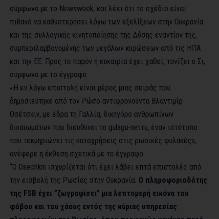
σύμφωνα με το Newsweek, και λέει ότι το σχέδιο είναι
πιθανό να καθυστερήσει λόγω των εξελίξεων στην Ουκρανία
και της συλλογικής κινητοποίησης της Δύσης εναντίον της,
συμπεριλαμβανομένης των μεγάλων κυρώσεων από τις ΗΠΑ
και την ΕΕ. Προς το παρόν η ευκαιρία έχει χαθεί, τονίζει ο Σι,
σύμφωνα με το έγγραφο.
«Η εν λόγω επιστολή είναι μέρος μιας σειράς που
δημοσιεύτηκε από τον Ρώσο αντιφρονούντα Βλαντιμίρ
Οσέτσκιν, με έδρα τη Γαλλία, δικηγόρο ανθρωπίνων
δικαιωμάτων που διευθύνει το gulagu-net.ru, έναν ιστότοπο
που τεκμηριώνει τις καταχρήσεις στις ρωσικές φυλακές»,
ανέφερε η έκθεση σχετικά με το έγγραφο.
“Ο Osechkin ισχυρίζεται ότι έχει λάβει επτά επιστολές από
την εισβολή της Ρωσίας στην Ουκρανία.
Ο πληροφοριοδότης
της FSB έχει ”ζωγραφίσει” μια λεπτομερή εικόνα του
φόβου και του χάους εντός της κύριας υπηρεσίας