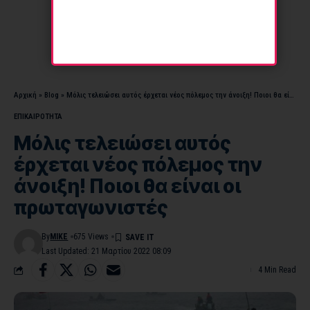
Αρχική
»
Blog
»
Μόλις τελειώσει αυτός έρχεται νέος πόλεμος την άνοιξη! Ποιοι θα είναι οι πρωταγωνιστές
ΕΠΙΚΑΙΡΟΤΗΤΑ
Μόλις τελειώσει αυτός
έρχεται νέος πόλεμος την
άνοιξη! Ποιοι θα είναι οι
πρωταγωνιστές
By
MIKE
675 Views
Last Updated: 21 Μαρτίου 2022 08:09
4 Min Read