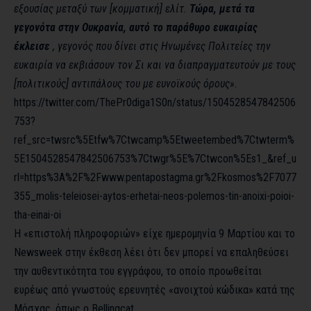
εξουσίας μεταξύ των [κομματική] ελίτ.
Τώρα, μετά τα
γεγονότα στην Ουκρανία, αυτό το παράθυρο ευκαιρίας
έκλεισε
, γεγονός που δίνει στις Ηνωμένες Πολιτείες την
ευκαιρία να εκβιάσουν τον Σι και να διαπραγματευτούν με τους
[πολιτικούς] αντιπάλους του με ευνοϊκούς όρους».
https://twitter.com/ThePr0diga1S0n/status/1504528547842506
753?
ref_src=twsrc%5Etfw%7Ctwcamp%5Etweetembed%7Ctwterm%
5E1504528547842506753%7Ctwgr%5E%7Ctwcon%5Es1_&ref_u
rl=https%3A%2F%2Fwww.pentapostagma.gr%2Fkosmos%2F7077
355_molis-teleiosei-aytos-erhetai-neos-polemos-tin-anoixi-poioi-
tha-einai-oi
Η «επιστολή πληροφοριών» είχε ημερομηνία 9 Μαρτίου και το
Newsweek στην έκθεση λέει ότι δεν μπορεί να επαληθεύσει
την αυθεντικότητα του εγγράφου, το οποίο προωθείται
ευρέως από γνωστούς ερευνητές «ανοιχτού κώδικα» κατά της
Μόσχας, όπως ο Bellingcat.