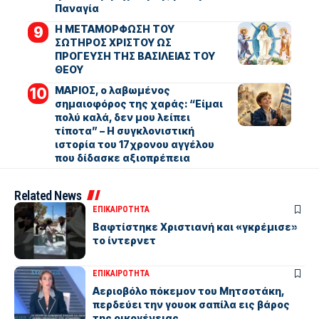
Παναγία
Η ΜΕΤΑΜΟΡΦΩΣΗ ΤΟΥ
ΣΩΤΗΡΟΣ ΧΡΙΣΤΟΥ ΩΣ
ΠΡΟΓΕΥΣΗ ΤΗΣ ΒΑΣΙΛΕΙΑΣ ΤΟΥ
ΘΕΟΥ
ΜΑΡΙΟΣ, ο λαβωμένος
σημαιοφόρος της χαράς: “Είμαι
πολύ καλά, δεν μου λείπει
τίποτα” – Η συγκλονιστική
ιστορία του 17χρονου αγγέλου
που δίδασκε αξιοπρέπεια
Related News
ΕΠΙΚΑΙΡΟΤΗΤΑ
Βαφτίστηκε Χριστιανή και «γκρέμισε»
το ίντερνετ
ΕΠΙΚΑΙΡΟΤΗΤΑ
Αεριοβόλο πόκεμον του Μητσοτάκη,
περδεύει την γουοκ σαπίλα εις βάρος
της οικογένειας.