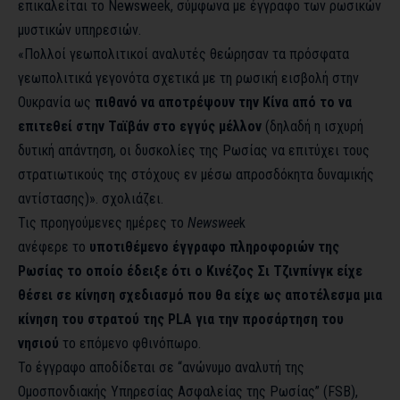
επικαλείται το Newsweek, σύμφωνα με έγγραφο των ρωσικών
μυστικών υπηρεσιών.
«Πολλοί γεωπολιτικοί αναλυτές θεώρησαν τα πρόσφατα
γεωπολιτικά γεγονότα σχετικά με τη ρωσική εισβολή στην
Ουκρανία ως
πιθανό να αποτρέψουν την Κίνα από το να
επιτεθεί στην Ταϊβάν στο εγγύς μέλλον
(δηλαδή η ισχυρή
δυτική απάντηση, οι δυσκολίες της Ρωσίας να επιτύχει τους
στρατιωτικούς της στόχους εν μέσω απροσδόκητα δυναμικής
αντίστασης)». σχολιάζει.
Τις προηγούμενες ημέρες το
Newswee
k
ανέφερε το
υποτιθέμενο έγγραφο πληροφοριών της
Ρωσίας το οποίο έδειξε ότι ο Κινέζος Σι Τζινπίνγκ είχε
θέσει σε κίνηση σχεδιασμό που θα είχε ως αποτέλεσμα μια
κίνηση του στρατού της PLA για την προσάρτηση του
νησιού
το επόμενο φθινόπωρο.
Το έγγραφο αποδίδεται σε “ανώνυμο αναλυτή της
Ομοσπονδιακής Υπηρεσίας Ασφαλείας της Ρωσίας” (FSB),