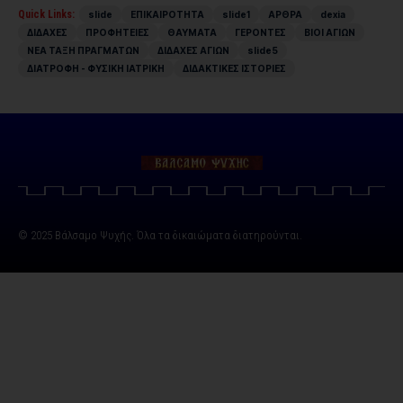
Quick Links:
slide
ΕΠΙΚΑΙΡΟΤΗΤΑ
slide1
ΑΡΘΡΑ
dexia
ΔΙΔΑΧΕΣ
ΠΡΟΦΗΤΕΙΕΣ
ΘΑΥΜΑΤΑ
ΓΕΡΟΝΤΕΣ
ΒΙΟΙ ΑΓΙΩΝ
ΝΕΑ ΤΑΞΗ ΠΡΑΓΜΑΤΩΝ
ΔΙΔΑΧΕΣ ΑΓΙΩΝ
slide5
ΔΙΑΤΡΟΦΗ - ΦΥΣΙΚΗ ΙΑΤΡΙΚΗ
ΔΙΔΑΚΤΙΚΕΣ ΙΣΤΟΡΙΕΣ
© 2025 Βάλσαμο Ψυχής. Όλα τα δικαιώματα διατηρούνται.