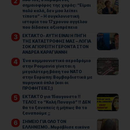
σημαιοφόρος της χαράς: “Είμαι
πολύ καλά, δεν μου λείπει
τίποτα” – Η συγκλονιστική
ιστορία του 17χρονου αγγέλου
που δίδασκε αξιοπρέπεια
ΕΚΤΑΚΤΟ- ΑΥΤΗ ΕΙΝΑΙ Η ΠΗΓΗ
ΤΗΣ ΚΑΤΑΣΤΡΟΦΗΣ ΜΑΣ – ΛΟΓΙΑ
ΣΟΚ ΑΓΙΟΡΕΙΤΗ ΓΕΡΟΝΤΑ ΣΤΟΝ
ΑΝΔΡΕΑ ΚΑΡΑΓΙΑΝΝΗ
Ένα κομμουνιστικό αεροδρόμιο
στην Ρουμανία γίνεται η
μεγαλύτερη βάση του ΝΑΤΟ
στην Ευρώπη: Βομβαρδιστικά με
πυρηνικά όπλα (και οι
ΠΡΟΦΗΤΕΙΕΣ;)
ΕΚΤΑΚΤΟ για 15αυγουστο !!
ΤΕΛΟΣ το “Καλή Παναγιά” !! ΔΕΝ
θα το ξαναπείς ή μήπως θα το
ξαναπούμε ;;
ΣΗΜΕΙΟ ΓΙΑ ΟΛΟ ΤΟΝ
ΕΛΛΗΝΙΣΜΟ.. Μυρόβλισε εικόνα