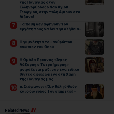
της Παναγίας στον
Ελληνορθόδοξο Ναό Αγίου
Γεωργίου, στην πόλη Αμιούν στο
Λίβανο!
Τα πάθη δεν αφήνουν τον
εργάτη τους να δεί την αλήθεια..
Η γυμνότητα του ανθρώπου
ενώπιον του Θεού
Η Ομάδα Έρευνας «Άγιος
Λάζαρος ο Τετραήμερος»
μοιράζεται μαζί σας ένα ειδικό
βίντεο αφιερωμένο στη Χάρη
της Παναγίας μας.
π. Στέφανος: «Ὅταν θέλη ὁ Θεός
καί ὁ διάβολος Τόν ὑπηρετεῖ!»
Related News