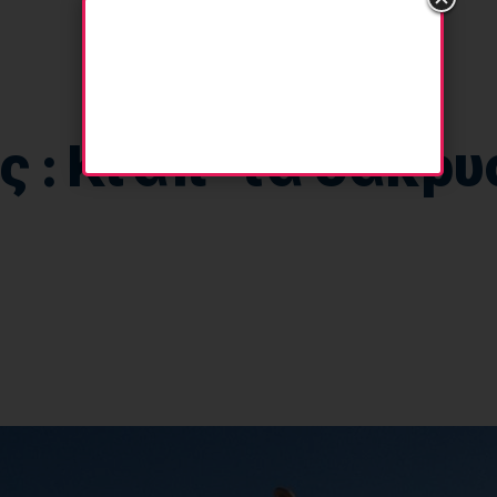
 : Κι απ’ τα δάκρ