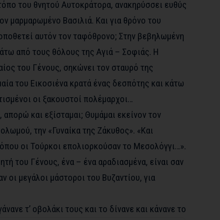
 τόπο του θνητού Αυτοκράτορα, ανακηρύσσει ευθύς
ον μαρμαρωμένο Βασιλιά. Και για θρόνο του
τοποθετεί αυτόν τον ταφόθρονο; Στην βεβηλωμένη
άτω από τους θόλους της Αγιά – Σοφιάς. Η
αίος του Γένους, σηκώνει τον σταυρό της
ημαία του Εικοσιένα κρατά ένας δεσπότης και κάτω
ατισμένοι οι ξακουστοί πολέμαρχοι…
, απορώ και εξίσταμαι; Θυμάμαι εκείνον τον
ολωμού, την «Γυναίκα της Ζάκυθος». «Και
 όπου οι Τούρκοι επολιορκούσαν το Μεσολόγγι…».
ητή του Γένους, ένα – ένα αραδιασμένα, είναι σαν
αν οι μεγάλοι μάστοροι του Βυζαντίου, για
άνανε τ’ οβολάκι τους και το δίνανε και κάνανε το