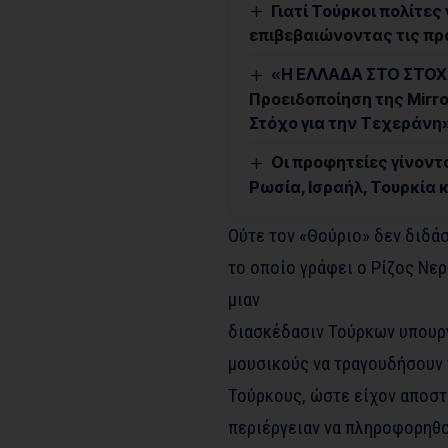
Γιατί Τούρκοι πολίτες
επιβεβαιώνοντας τις πρ
«Η ΕΛΛΑΔΑ ΣΤΟ ΣΤΟΧΑ
Προειδοποίηση της Mirr
Στόχο για την Τεχεράνη
Οι προφητείες γίνοντα
Ρωσία, Ισραήλ, Τουρκία 
Ούτε τον «Θούριο» δεν διδάσ
το οποίο γράφει ο Ρίζος Νερ
μιαν
διασκέδασιν Τούρκων υπουργ
μουσικούς να τραγουδήσουν 
Τούρκους, ώστε είχον αποστ
περιέργειαν να πληροφορηθο