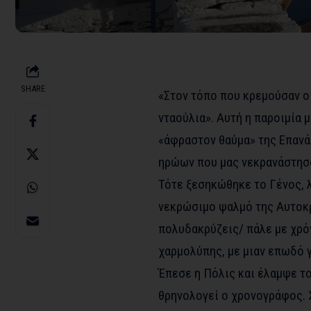
SHARE
«Στον τόπο που κρεμούσαν οι
νταούλια». Αυτή η παροιμία 
«άφραστον θαύμα» της Επανάσ
ηρώων που μας νεκρανάστησαν
Τότε ξεσηκώθηκε το Γένος, λ
νεκρώσιμο ψαλμό της Αυτοκρ
πολυδακρύζεις/ πάλε με χρόν
χαρμολύπης, με μιαν επωδό 
Έπεσε η Πόλις και έλαμψε το
θρηνολογεί ο χρονογράφος. 