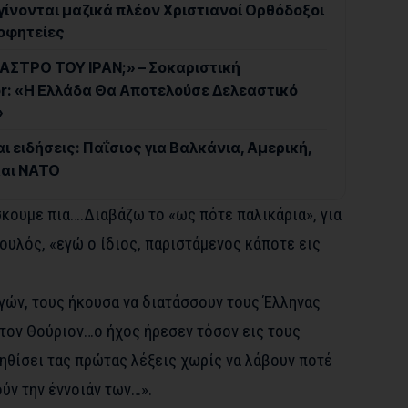
 γίνονται μαζικά πλέον Χριστιανοί Ορθόδοξοι
οφητείες
ΣΤΡΟ ΤΟΥ ΙΡΑΝ;» – Σοκαριστική
or: «Η Ελλάδα Θα Αποτελούσε Δελεαστικό
»
ι ειδήσεις: Παΐσιος για Βαλκάνια, Αμερική,
και ΝΑΤΟ
κουμε πια….Διαβάζω το «ως πότε παλικάρια», για
ουλός, «εγώ ο ίδιος, παριστάμενος κάποτε εις
ών, τους ήκουσα να διατάσσουν τους Έλληνας
τον Θούριον…ο ήχος ήρεσεν τόσον εις τους
ηθίσει τας πρώτας λέξεις χωρίς να λάβουν ποτέ
ύν την έννοιάν των…».