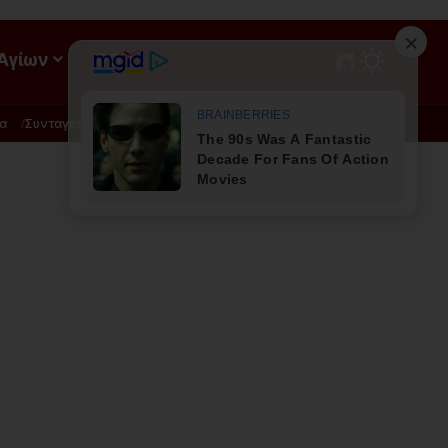
 Αγίων
ΡΟΗ
α
Συνταγές
Διατροφή - Φυσική Ιατρική