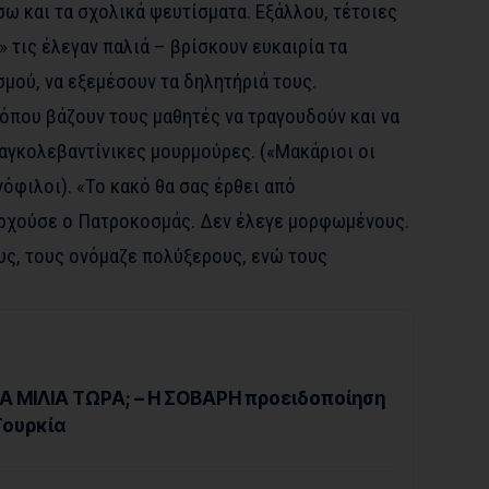
ω και τα σχολικά ψευτίσματα. Εξάλλου, τέτοιες
 τις έλεγαν παλιά – βρίσκουν ευκαιρία τα
μού, να εξεμέσουν τα δηλητήριά τους.
 όπου βάζουν τους μαθητές να τραγουδούν και να
αγκολεβαντίνικες μουρμούρες. («Μακάριοι οι
νόφιλοι). «Το κακό θα σας έρθει από
αρχούσε ο Πατροκοσμάς. Δεν έλεγε μορφωμένους.
υς, τους ονόμαζε πολύξερους, ενώ τους
A ΜΙΛΙΑ ΤΩΡΑ; – Η ΣΟΒΑΡΗ προειδοποίηση
 Τουρκία