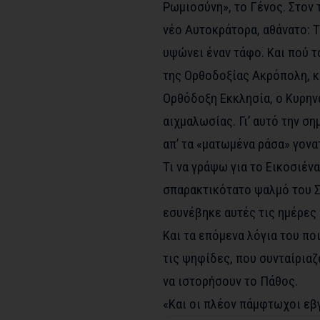
Ρωμιοσύνη», το Γένος. Στον
νέο Αυτοκράτορα, αθάνατο: Τ
υψώνει έναν τάφο. Και πού 
της Ορθοδοξίας Ακρόπολη, κ
Ορθόδοξη Εκκλησία, ο Κυρην
αιχμαλωσίας. Γι’ αυτό την σ
απ’ τα «ματωμένα ράσα» γον
Τι να γράψω για το Εικοσιένα
σπαρακτικότατο ψαλμό του Σ
εσυνέβηκε αυτές τις ημέρες
Και τα επόμενα λόγια του ποι
τις ψηφίδες, που συνταίριαζ
να ιστορήσουν το Πάθος.
«Και οι πλέον πάμφτωχοι εβγ