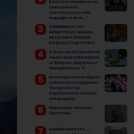
βιαστείτε να πάρετε τις
ηλεκτρονικές
ταυτότητες γιατί θα
παρέμβει ο Θεός…”
Η ΕΜΦΑΝΙΣΗ ΤΟΥ
ΑΡΧΑΓΓΕΛΟΥ ΜΙΧΑΗΛ
ΚΑΤΑ ΤΗΝ ΤΟΥΡΚΙΚΗ
ΕΙΣΒΟΛΗ ΣΤΗΝ ΚΥΠΡΟ
Ο Θεός την Ελλάδα θα τη
σώσει αλλά τι θα πάθουν
οι Έλληνες; (Δημήτριος
Παναγόπουλος ♰)
Αστυνομικοί στην Αγγλία
καλούνται να τηρήσουν
τη νηστεία του
Ραμαζανιού σε ένδειξη
αλληλεγγύης
Kύριε μη με ελεήσεις.
Γεροντικό.
Λαοθάλασσα στο ….