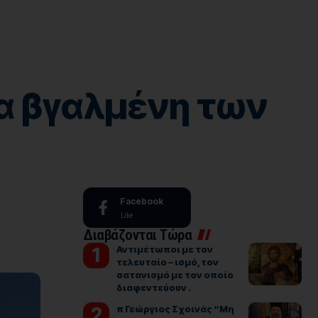
υα βγαλμένη των
Facebook
Like
Διαβάζονται Τώρα
Αντιμέτωποι με τον
τελευταίο – ισμό, τον
σατανισμό με τον οποίο
διαφεντεύουν .
π Γεώργιος Σχοινάς “Μη