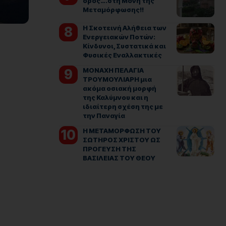
όρος….στη Μονή της
Μεταμόρφωσης!!
Η Σκοτεινή Αλήθεια των
Ενεργειακών Ποτών:
Κίνδυνοι, Συστατικά και
Φυσικές Εναλλακτικές
ΜΟΝΑΧΗ ΠΕΛΑΓΙΑ
ΤΡΟΥΜΟΥΛΙΑΡΗ μια
ακόμα οσιακή μορφή
της Καλύμνου και η
ιδιαίτερη σχέση της με
την Παναγία
Η ΜΕΤΑΜΟΡΦΩΣΗ ΤΟΥ
ΣΩΤΗΡΟΣ ΧΡΙΣΤΟΥ ΩΣ
ΠΡΟΓΕΥΣΗ ΤΗΣ
ΒΑΣΙΛΕΙΑΣ ΤΟΥ ΘΕΟΥ