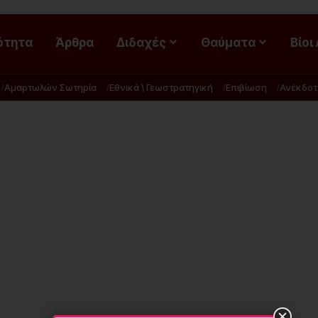
ότητα
Άρθρα
Διδαχές
Θαύματα
Βίοι
Αμαρτωλών Σωτηρία
Εθνικά \ Γεωστρατηγική
Επιβίωση
Ανέκδοτ