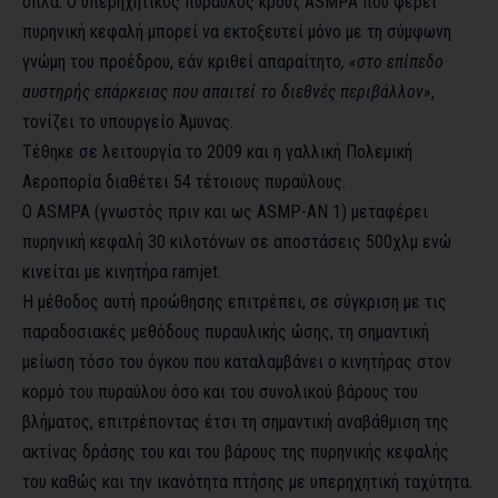
όπλα. Ο υπερηχητικός πύραυλος κρουζ ASMPA που φέρει
πυρηνική κεφαλή μπορεί να εκτοξευτεί μόνο με τη σύμφωνη
γνώμη του προέδρου, εάν κριθεί απαραίτητο
, «στο επίπεδο
αυστηρής επάρκειας που απαιτεί το διεθνές περιβάλλον»
,
τονίζει το υπουργείο Άμυνας.
Τέθηκε σε λειτουργία το 2009 και η γαλλική Πολεμική
Αεροπορία διαθέτει 54 τέτοιους πυραύλους.
Ο ASMPA (γνωστός πριν και ως ASMP-AN 1) μεταφέρει
πυρηνική κεφαλή 30 κιλοτόνων σε αποστάσεις 500χλμ ενώ
κινείται με κινητήρα ramjet.
Η μέθοδος αυτή προώθησης επιτρέπει, σε σύγκριση με τις
παραδοσιακές μεθόδους πυραυλικής ώσης, τη σημαντική
μείωση τόσο του όγκου που καταλαμβάνει ο κινητήρας στον
κορμό του πυραύλου όσο και του συνολικού βάρους του
βλήματος, επιτρέποντας έτσι τη σημαντική αναβάθμιση της
ακτίνας δράσης του και του βάρους της πυρηνικής κεφαλής
του καθώς και την ικανότητα πτήσης με υπερηχητική ταχύτητα.