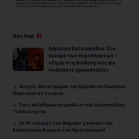
More Read
Δήμητρα Κατσαφάδου: Στο
πλευρό των πυρόπληκτων –
«Είμαι στη διάθεσή σας για
οτιδήποτε χρειαστείτε»
Αίσχος. Μετέτρεψαν την Ιερά Μονή Παναγίας
Πορετσού σε ξενώνα.
Γιατί αὐξήθηκαν οἱ μισθοὶ στοὺς Δεσποτᾶδες;
Τί δὲν λέγεται
Οι 10 «πληγές του Φαραώ» χτυπούν την
Ευρώπη που διώχνει τον Χριστιανισμό!