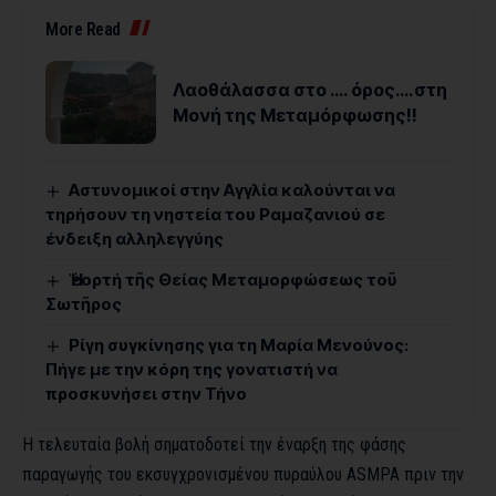
More Read
Λαοθάλασσα στο …. όρος….στη
Μονή της Μεταμόρφωσης!!
Αστυνομικοί στην Αγγλία καλούνται να
τηρήσουν τη νηστεία του Ραμαζανιού σε
ένδειξη αλληλεγγύης
Ἡ ἑορτή τῆς Θείας Μεταμορφώσεως τοῦ
Σωτῆρος
Ρίγη συγκίνησης για τη Μαρία Μενούνος:
Πήγε με την κόρη της γονατιστή να
προσκυνήσει στην Τήνο
Η τελευταία βολή σηματοδοτεί την έναρξη της φάσης
παραγωγής του εκσυγχρονισμένου πυραύλου ASMPA πριν την