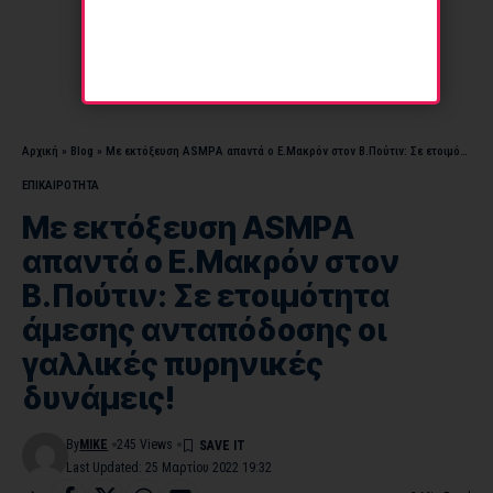
Αρχική
»
Blog
»
Με εκτόξευση ASMPΑ απαντά ο Ε.Μακρόν στον Β.Πούτιν: Σε ετοιμότητα άμεσης ανταπόδοσης οι γαλλικές πυρηνικές δυνάμεις!
ΕΠΙΚΑΙΡΟΤΗΤΑ
Με εκτόξευση ASMPΑ
απαντά ο Ε.Μακρόν στον
Β.Πούτιν: Σε ετοιμότητα
άμεσης ανταπόδοσης οι
γαλλικές πυρηνικές
δυνάμεις!
By
MIKE
245 Views
Last Updated: 25 Μαρτίου 2022 19:32