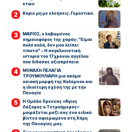
ετών
Kύριε μη με ελεήσεις. Γεροντικό.
ΜΑΡΙΟΣ, ο λαβωμένος
σημαιοφόρος της χαράς: “Είμαι
πολύ καλά, δεν μου λείπει
τίποτα” – Η συγκλονιστική
ιστορία του 17χρονου αγγέλου
που δίδασκε αξιοπρέπεια
ΜΟΝΑΧΗ ΠΕΛΑΓΙΑ
ΤΡΟΥΜΟΥΛΙΑΡΗ μια ακόμα
οσιακή μορφή της Καλύμνου και
η ιδιαίτερη σχέση της με την
Παναγία
Η Ομάδα Έρευνας «Άγιος
Λάζαρος ο Τετραήμερος»
μοιράζεται μαζί σας ένα ειδικό
βίντεο αφιερωμένο στη Χάρη
της Παναγίας μας.