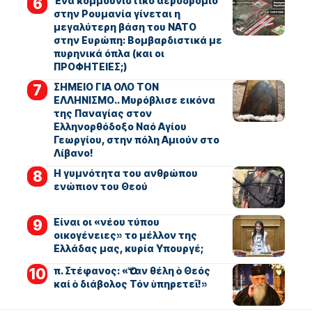
Ένα κομμουνιστικό αεροδρόμιο
στην Ρουμανία γίνεται η
μεγαλύτερη βάση του ΝΑΤΟ
στην Ευρώπη: Βομβαρδιστικά με
πυρηνικά όπλα (και οι
ΠΡΟΦΗΤΕΙΕΣ;)
ΣΗΜΕΙΟ ΓΙΑ ΟΛΟ ΤΟΝ
ΕΛΛΗΝΙΣΜΟ.. Μυρόβλισε εικόνα
της Παναγίας στον
Ελληνορθόδοξο Ναό Αγίου
Γεωργίου, στην πόλη Αμιούν στο
Λίβανο!
Η γυμνότητα του ανθρώπου
ενώπιον του Θεού
Είναι οι «νέου τύπου
οικογένειες» το μέλλον της
Ελλάδας μας, κυρία Υπουργέ;
π. Στέφανος: «Ὅταν θέλη ὁ Θεός
καί ὁ διάβολος Τόν ὑπηρετεῖ!»