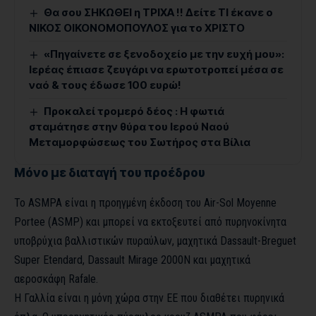
Θα σου ΣΗΚΩΘΕΙ η ΤΡΙΧΑ !! Δείτε ΤΙ έκανε ο
ΝΙΚΟΣ ΟΙΚΟΝΟΜΟΠΟΥΛΟΣ για το ΧΡΙΣΤΟ
«Πηγαίνετε σε ξενοδοχείο με την ευχή μου»:
Ιερέας έπιασε ζευγάρι να ερωτοτροπεί μέσα σε
ναό & τους έδωσε 100 ευρώ!
Προκαλεί τρομερό δέος : Η φωτιά
σταμάτησε στην θύρα του Ιερού Ναού
Μεταμορφώσεως του Σωτήρος στα Βίλια
Μόνο με διαταγή του προέδρου
Το ASMPA είναι η προηγμένη έκδοση του Air-Sol Moyenne
Portee (ASMP) και μπορεί να εκτοξευτεί από πυρηνοκίνητα
υποβρύχια βαλλιστικών πυραύλων, μαχητικά Dassault-Breguet
Super Etendard, Dassault Mirage 2000N και μαχητικά
αεροσκάφη Rafale.
Η Γαλλία είναι η μόνη χώρα στην ΕΕ που διαθέτει πυρηνικά