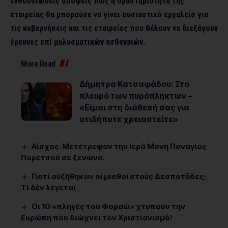
ενθουσιώδεις απόψεις πώς η δραστηριότητα της
εταιρείας θα μπορούσε να γίνει ουσιαστικό εργαλείο για
τις κυβερνήσεις και τις εταιρείες που θέλουν να διεξάγουν
έρευνες επί μολυσματικών ασθενειών.
More Read
Δήμητρα Κατσαφάδου: Στο
πλευρό των πυρόπληκτων –
«Είμαι στη διάθεσή σας για
οτιδήποτε χρειαστείτε»
Αίσχος. Μετέτρεψαν την Ιερά Μονή Παναγίας
Πορετσού σε ξενώνα.
Γιατί αὐξήθηκαν οἱ μισθοὶ στοὺς Δεσποτᾶδες;
Τί δὲν λέγεται
Οι 10 «πληγές του Φαραώ» χτυπούν την
Ευρώπη που διώχνει τον Χριστιανισμό!