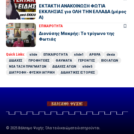
ΕΚΤΑΚΤΗ ΑΝΑΚΟΙΝΩΣΗ ΦΩΤΙΑ
ΕΚΚΛΗΣΙΑΣ για ΟΛΗ ΤΗΝ ΕΛΛΑΔΑ (μέρος
Α)
ΕΠΙΚΑΙΡΟΤΗΤΑ
Διονύσης Μακρής: Το τρίγωνο της
Φωτιάς
Quick Links:
slide
ΕΠΙΚΑΙΡΟΤΗΤΑ
slide1
ΑΡΘΡΑ
dexia
ΔΙΔΑΧΕΣ
ΠΡΟΦΗΤΕΙΕΣ
ΘΑΥΜΑΤΑ
ΓΕΡΟΝΤΕΣ
ΒΙΟΙ ΑΓΙΩΝ
ΝΕΑ ΤΑΞΗ ΠΡΑΓΜΑΤΩΝ
ΔΙΔΑΧΕΣ ΑΓΙΩΝ
slide5
ΔΙΑΤΡΟΦΗ - ΦΥΣΙΚΗ ΙΑΤΡΙΚΗ
ΔΙΔΑΚΤΙΚΕΣ ΙΣΤΟΡΙΕΣ
© 2025 Βάλσαμο Ψυχής. Όλα τα δικαιώματα διατηρούνται.