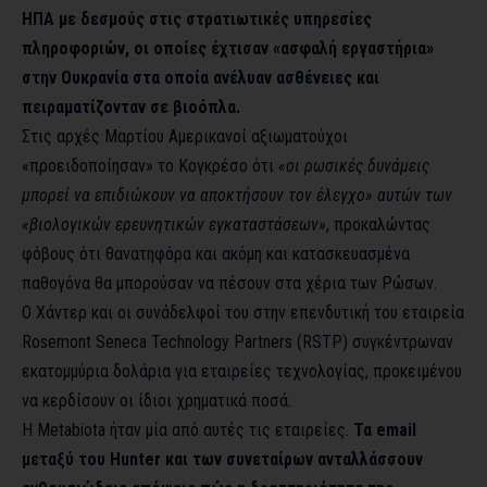
ΗΠΑ με δεσμούς στις στρατιωτικές υπηρεσίες
πληροφοριών, οι οποίες έχτισαν «ασφαλή εργαστήρια»
στην Ουκρανία στα οποία ανέλυαν ασθένειες και
πειραματίζονταν σε βιοόπλα.
Στις αρχές Μαρτίου Αμερικανοί αξιωματούχοι
«προειδοποίησαν» το Κογκρέσο ότι
«οι ρωσικές δυνάμεις
μπορεί να επιδιώκουν να αποκτήσουν τον έλεγχο» αυτών των
«βιολογικών ερευνητικών εγκαταστάσεων»
, προκαλώντας
φόβους ότι θανατηφόρα και ακόμη και κατασκευασμένα
παθογόνα θα μπορούσαν να πέσουν στα χέρια των Ρώσων.
Ο Χάντερ και οι συνάδελφοί του στην επενδυτική του εταιρεία
Rosemont Seneca Technology Partners (RSTP) συγκέντρωναν
εκατομμύρια δολάρια για εταιρείες τεχνολογίας, προκειμένου
να κερδίσουν οι ίδιοι χρηματικά ποσά.
Η Metabiota ήταν μία από αυτές τις εταιρείες.
Τα email
μεταξύ του Hunter και των συνεταίρων ανταλλάσσουν