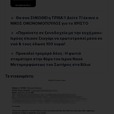
Θα σου ΣΗΚΩΘΕΙ η ΤΡΙΧΑ !! Δείτε ΤΙ έκανε ο
ΝΙΚΟΣ ΟΙΚΟΝΟΜΟΠΟΥΛΟΣ για το ΧΡΙΣΤΟ
«Πηγαίνετε σε ξενοδοχείο με την ευχή μου»:
Ιερέας έπιασε ζευγάρι να ερωτοτροπεί μέσα σε
ναό & τους έδωσε 100 ευρώ!
Προκαλεί τρομερό δέος : Η φωτιά
σταμάτησε στην θύρα του Ιερού Ναού
Μεταμορφώσεως του Σωτήρος στα Βίλια
Τα ντοκουμέντα: