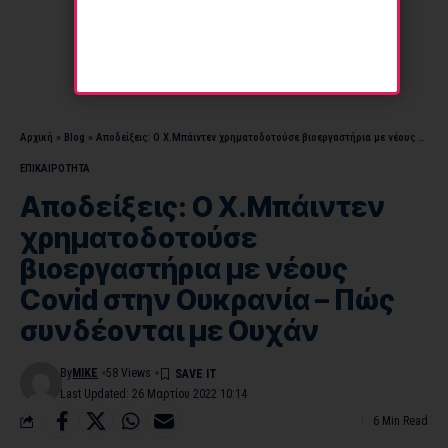
Αρχική
»
Blog
»
Αποδείξεις: Ο Χ.Μπάιντεν χρηματοδοτούσε βιοεργαστήρια με νέους Covid στην Ουκρανία – Πώς συνδέονται με Ουχάν
ΕΠΙΚΑΙΡΟΤΗΤΑ
Αποδείξεις: Ο Χ.Μπάιντεν
χρηματοδοτούσε
βιοεργαστήρια με νέους
Covid στην Ουκρανία – Πώς
συνδέονται με Ουχάν
By
MIKE
58 Views
Last Updated: 26 Μαρτίου 2022 10:14
6 Min Read