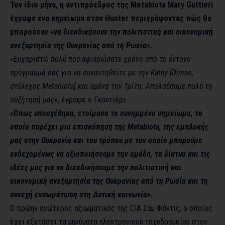
Τον ίδιο μήνα, η αντιπρόεδρος της Metabiota Mary Guttieri
έγραψε ένα σημείωμα στον Hunter περιγράφοντας πώς θα
μπορούσα
ν «να διεκδικήσουν την πολιτιστική και οικονομική
ανεξαρτησία της Ουκρανίας από τη Ρωσία».
«Ευχαριστώ πολύ που αφιερώσατε χρόνο από το έντονο
πρόγραμμά σας για να συναντηθείτε με την Kathy [Dimeo,
στέλεχος Metabiota] και εμένα την Τρίτη. Απολαύσαμε πολύ τη
συζήτησή μας»
, έγραψε ο Γκουτιέρι.
«Όπως υποσχέθηκα, ετοίμασα το συνημμένο σημείωμα, το
οποίο παρέχει μια επισκόπηση της Metabiota, της εμπλοκής
μας στην Ουκρανία και του τρόπου με τον οποίο μπορούμε
ενδεχομένως να αξιοποιήσουμε την ομάδα, τα δίκτυα και τις
ιδέες μας για να διεκδικήσουμε την πολιτιστική και
οικονομική ανεξαρτησία της Ουκρανίας από τη Ρωσία και τη
συνεχή ενσωμάτωση στη Δυτική κοινωνία».
Ο πρώην ανώτερος αξιωματικός της CIA Σαμ Φάντις, ο οποίος
έχει εξετάσει τα μηνύματα ηλεκτρονικού ταχυδρομείου στον