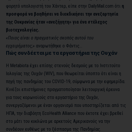
φορητό υπολογιστή του Χάντερ, είπε στην DailyMail.com ότι
η
προσφορά να βοηθήσει να διεκδικήσει την ανεξαρτησία
της Ουκρανίας ήταν «ανεξήγητη» για ένα στέλεχος
βιοτεχνολογίας.
«Ποιος είναι ο πραγματικός σκοπός αυτού του
εγχειρήματος;»
αναρωτήθηκε ο Φάντις…
Πώς συνδέεται με τα εργαστήρια της Ουχάν
Η Metabiota έχει επίσης στενούς δεσμούς με το Ινστιτούτο
Ιολογίας της Ουχάν (WIV), που θεωρείται ύποπτο ότι είναι η
πηγή της πανδημίας του COVID-19, σύμφωνα με την εφημερίδα.
Κινέζοι επιστήμονες πραγματοποίησαν λειτουργική έρευνα
για τους κορωνοϊούς στο εργαστήριο της Ουχάν,
συνεργαζόμενοι με έναν οργανισμό που υποστηρίζεται από τις
ΗΠΑ, την διαβόητη EcoHealth Alliance που έκτοτε έχει βρεθεί
στο μάτι του κυκλώνα με αρκετούς Αμερικανούς να την
συνδέουν ευθέως με το ξέσπασμα της Πανδημίας.