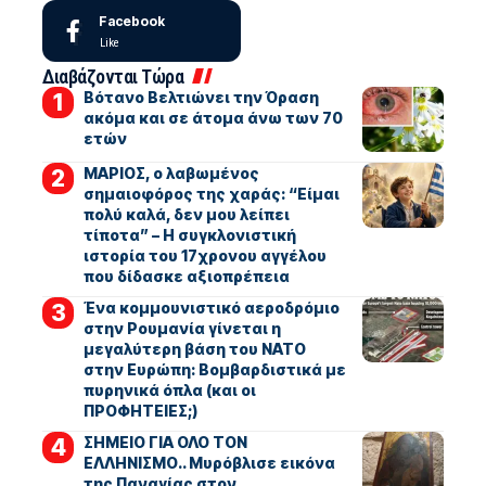
Facebook
Like
Διαβάζονται Τώρα
Βότανο Βελτιώνει την Όραση
ακόμα και σε άτομα άνω των 70
ετών
ΜΑΡΙΟΣ, ο λαβωμένος
σημαιοφόρος της χαράς: “Είμαι
πολύ καλά, δεν μου λείπει
τίποτα” – Η συγκλονιστική
ιστορία του 17χρονου αγγέλου
που δίδασκε αξιοπρέπεια
Ένα κομμουνιστικό αεροδρόμιο
στην Ρουμανία γίνεται η
μεγαλύτερη βάση του ΝΑΤΟ
στην Ευρώπη: Βομβαρδιστικά με
πυρηνικά όπλα (και οι
ΠΡΟΦΗΤΕΙΕΣ;)
ΣΗΜΕΙΟ ΓΙΑ ΟΛΟ ΤΟΝ
ΕΛΛΗΝΙΣΜΟ.. Μυρόβλισε εικόνα
της Παναγίας στον