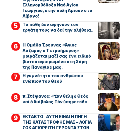
Ελληνορθόδοξο Ναό Αγίου
Γεωργίου, στην πόλη Αμιούν στο
Λίβανο!
Τα πάθη δεν αφήνουν τον
εργάτη τους να δεί την αλήθεια..
Η Ομάδα Έρευνας «Άγιος
Λάζαρος ο Τετραήμερος»
μοιράζεται μαζί σας ένα ειδικό
βίντεο αφιερωμένο στη Χάρη
της Παναγίας μας.
Η γυμνότητα του ανθρώπου
ενώπιον του Θεού
π. Στέφανος: «Ὅταν θέλη ὁ Θεός
καί ὁ διάβολος Τόν ὑπηρετεῖ!»
ΕΚΤΑΚΤΟ- ΑΥΤΗ ΕΙΝΑΙ Η ΠΗΓΗ
ΤΗΣ ΚΑΤΑΣΤΡΟΦΗΣ ΜΑΣ – ΛΟΓΙΑ
ΣΟΚ ΑΓΙΟΡΕΙΤΗ ΓΕΡΟΝΤΑ ΣΤΟΝ