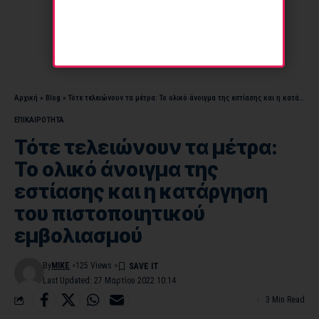
Αρχική
»
Blog
»
Τότε τελειώνουν τα μέτρα: Το ολικό άνοιγμα της εστίασης και η κατάργηση του πιστοποιητικού εμβολιασμού
ΕΠΙΚΑΙΡΟΤΗΤΑ
Τότε τελειώνουν τα μέτρα:
Το ολικό άνοιγμα της
εστίασης και η κατάργηση
του πιστοποιητικού
εμβολιασμού
By
MIKE
125 Views
Last Updated: 27 Μαρτίου 2022 10:14
3 Min Read