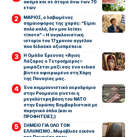
ακόμα και σε άτομα άνω των 70
ετών
ΜΑΡΙΟΣ, ο λαβωμένος
σημαιοφόρος της χαράς: “Είμαι
πολύ καλά, δεν μου λείπει
τίποτα” – Η συγκλονιστική
ιστορία του 17χρονου αγγέλου
που δίδασκε αξιοπρέπεια
Η Ομάδα Έρευνας «Άγιος
Λάζαρος ο Τετραήμερος»
μοιράζεται μαζί σας ένα ειδικό
βίντεο αφιερωμένο στη Χάρη
της Παναγίας μας.
Ένα κομμουνιστικό αεροδρόμιο
στην Ρουμανία γίνεται η
μεγαλύτερη βάση του ΝΑΤΟ
στην Ευρώπη: Βομβαρδιστικά με
πυρηνικά όπλα (και οι
ΠΡΟΦΗΤΕΙΕΣ;)
ΣΗΜΕΙΟ ΓΙΑ ΟΛΟ ΤΟΝ
ΕΛΛΗΝΙΣΜΟ.. Μυρόβλισε εικόνα
της Παναγίας στον