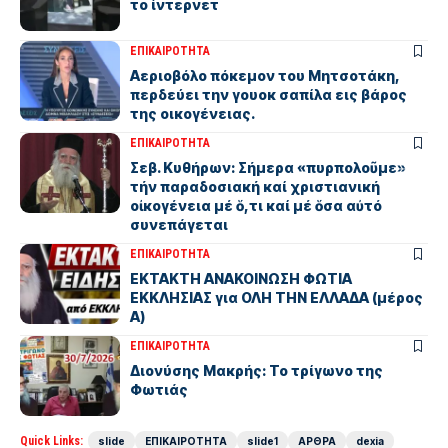
το ίντερνετ
ΕΠΙΚΑΙΡΟΤΗΤΑ
Αεριοβόλο πόκεμον του Μητσοτάκη,
περδεύει την γουοκ σαπίλα εις βάρος
της οικογένειας.
ΕΠΙΚΑΙΡΟΤΗΤΑ
Σεβ. Κυθήρων: Σήμερα «πυρπολοῦμε»
τήν παραδοσιακή καί χριστιανική
οἰκογένεια μέ ὅ,τι καί μέ ὅσα αὐτό
συνεπάγεται
ΕΠΙΚΑΙΡΟΤΗΤΑ
ΕΚΤΑΚΤΗ ΑΝΑΚΟΙΝΩΣΗ ΦΩΤΙΑ
ΕΚΚΛΗΣΙΑΣ για ΟΛΗ ΤΗΝ ΕΛΛΑΔΑ (μέρος
Α)
ΕΠΙΚΑΙΡΟΤΗΤΑ
Διονύσης Μακρής: Το τρίγωνο της
Φωτιάς
Quick Links:
slide
ΕΠΙΚΑΙΡΟΤΗΤΑ
slide1
ΑΡΘΡΑ
dexia