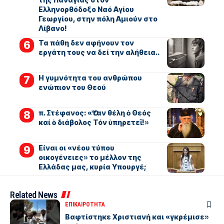
Ελληνορθόδοξο Ναό Αγίου
Γεωργίου, στην πόλη Αμιούν στο
Λίβανο!
Τα πάθη δεν αφήνουν τον
εργάτη τους να δεί την αλήθεια..
Η γυμνότητα του ανθρώπου
ενώπιον του Θεού
π. Στέφανος: «Ὅταν θέλη ὁ Θεός
καί ὁ διάβολος Τόν ὑπηρετεῖ!»
Είναι οι «νέου τύπου
οικογένειες» το μέλλον της
Ελλάδας μας, κυρία Υπουργέ;
Related News
ΕΠΙΚΑΙΡΟΤΗΤΑ
Βαφτίστηκε Χριστιανή και «γκρέμισε»