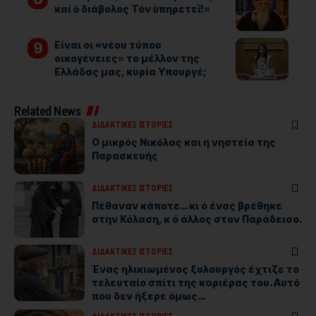
καί ὁ διάβολος Τόν ὑπηρετεῖ!»
Είναι οι «νέου τύπου
οικογένειες» το μέλλον της
Ελλάδας μας, κυρία Υπουργέ;
Related News
ΔΙΔΑΚΤΙΚΕΣ ΙΣΤΟΡΙΕΣ
Ο μικρός Νικόλας και η νηστεία της
Παρασκευής
ΔΙΔΑΚΤΙΚΕΣ ΙΣΤΟΡΙΕΣ
Πέθαναν κάποτε… κι ό ένας βρέθηκε
στην Κόλαση, κ ό άλλος στον Παράδεισο.
ΔΙΔΑΚΤΙΚΕΣ ΙΣΤΟΡΙΕΣ
Ένας ηλικιωμένος ξυλουργός έχτιζε το
τελευταίο σπίτι της καριέρας του. Αυτό
που δεν ήξερε όμως…