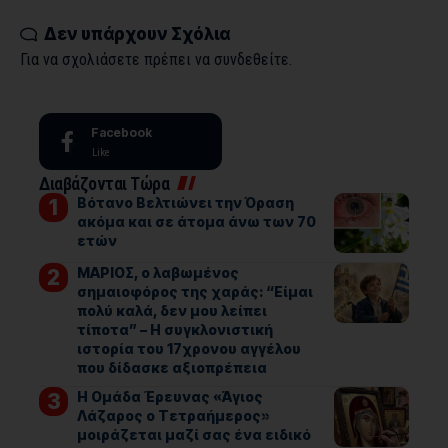
Δεν υπάρχουν Σχόλια
Για να σχολιάσετε πρέπει να
συνδεθείτε
.
Facebook
Like
Διαβάζονται Τώρα
Βότανο Βελτιώνει την Όραση
ακόμα και σε άτομα άνω των 70
ετών
ΜΑΡΙΟΣ, ο λαβωμένος
σημαιοφόρος της χαράς: “Είμαι
πολύ καλά, δεν μου λείπει
τίποτα” – Η συγκλονιστική
ιστορία του 17χρονου αγγέλου
που δίδασκε αξιοπρέπεια
Η Ομάδα Έρευνας «Άγιος
Λάζαρος ο Τετραήμερος»
μοιράζεται μαζί σας ένα ειδικό