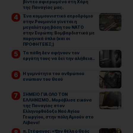
βίντεο αφιερωμένο στη Χάρη
της Παναγίας μας.
Ένα κομμουνιστικό αεροδρόμιο
στην Ρουμανία γίνεται η
μεγαλύτερη βάση του ΝΑΤΟ
στην Ευρώπη: Βομβαρδιστικά με
πυρηνικά όπλα (και οι
ΠΡΟΦΗΤΕΙΕΣ;)
Τα πάθη δεν αφήνουν τον
εργάτη τους να δεί την αλήθεια..
Η γυμνότητα του ανθρώπου
ενώπιον του Θεού
ΣΗΜΕΙΟ ΓΙΑ ΟΛΟ ΤΟΝ
ΕΛΛΗΝΙΣΜΟ.. Μυρόβλισε εικόνα
της Παναγίας στον
Ελληνορθόδοξο Ναό Αγίου
Γεωργίου, στην πόλη Αμιούν στο
Λίβανο!
π. Στέφανος: «Ὅταν θέλη ὁ Θεός