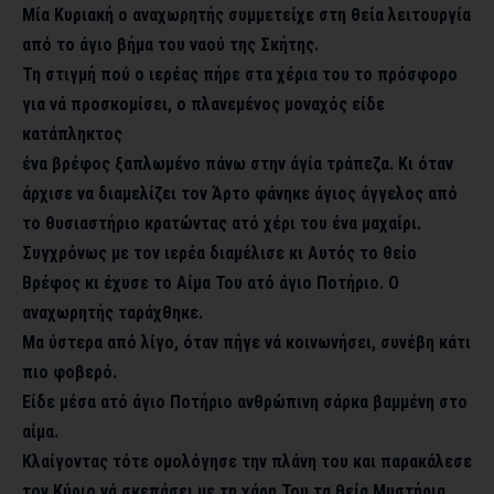
Μία Κυριακή ο αναχωρητής συμμετείχε στη θεία λειτουργία
από το άγιο βήμα του ναού της Σκήτης.
Τη στιγμή πού ο ιερέας πήρε στα χέρια του το πρόσφορο
για νά προσκομίσει, ο πλανεμένος μοναχός είδε
κατάπληκτος
ένα βρέφος ξαπλωμένο πάνω στην άγία τράπεζα. Κι όταν
άρχισε να διαμελίζει τον Άρτο φάνηκε άγιος άγγελος από
το θυσιαστήριο κρατώντας ατό χέρι του ένα μαχαίρι.
Συγχρόνως με τον ιερέα διαμέλισε κι Αυτός το θείο
Βρέφος κι έχυσε το Αίμα Του ατό άγιο Ποτήριο. Ο
αναχωρητής ταράχθηκε.
Μα ύστερα από λίγο, όταν πήγε νά κοινωνήσει, συνέβη κάτι
πιο φοβερό.
Είδε μέσα ατό άγιο Ποτήριο ανθρώπινη σάρκα βαμμένη στο
αίμα.
Κλαίγοντας τότε ομολόγησε την πλάνη του και παρακάλεσε
τον Κύριο νά σκεπάσει με τη χάρη Του τα θεία Μυστήρια,