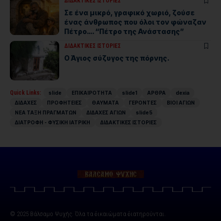
ΔΙΔΑΚΤΙΚΕΣ ΙΣΤΟΡΙΕΣ
Σε ένα μικρό, γραφικό χωριό, ζούσε
ένας άνθρωπος που όλοι τον φώναζαν
Πέτρο…. “Πέτρο της Ανάστασης”
ΔΙΔΑΚΤΙΚΕΣ ΙΣΤΟΡΙΕΣ
Ο Άγιος σύζυγος της πόρνης.
Quick Links:
slide
ΕΠΙΚΑΙΡΟΤΗΤΑ
slide1
ΑΡΘΡΑ
dexia
ΔΙΔΑΧΕΣ
ΠΡΟΦΗΤΕΙΕΣ
ΘΑΥΜΑΤΑ
ΓΕΡΟΝΤΕΣ
ΒΙΟΙ ΑΓΙΩΝ
ΝΕΑ ΤΑΞΗ ΠΡΑΓΜΑΤΩΝ
ΔΙΔΑΧΕΣ ΑΓΙΩΝ
slide5
ΔΙΑΤΡΟΦΗ - ΦΥΣΙΚΗ ΙΑΤΡΙΚΗ
ΔΙΔΑΚΤΙΚΕΣ ΙΣΤΟΡΙΕΣ
© 2025 Βάλσαμο Ψυχής. Όλα τα δικαιώματα διατηρούνται.