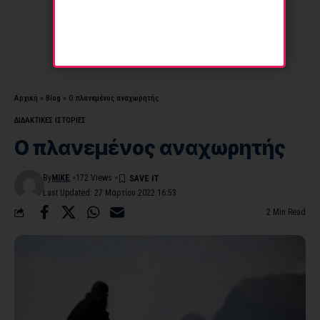
Αρχική
»
Blog
»
Ο πλανεμένος αναχωρητής
ΔΙΔΑΚΤΙΚΕΣ ΙΣΤΟΡΙΕΣ
Ο πλανεμένος αναχωρητής
By
MIKE
172 Views
Last Updated: 27 Μαρτίου 2022 16:53
2 Min Read