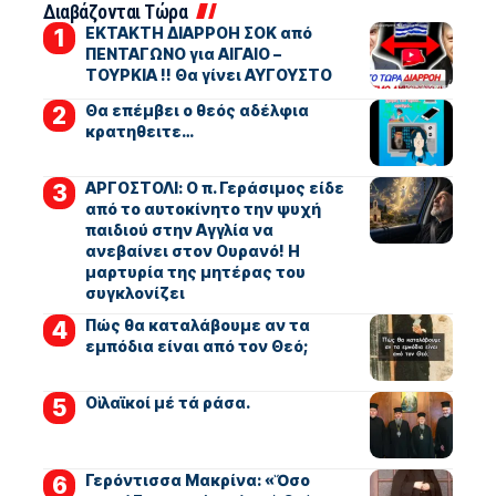
Διαβάζονται Τώρα
ΕΚΤΑΚΤΗ ΔΙΑΡΡΟΗ ΣΟΚ από
ΠΕΝΤΑΓΩΝΟ για ΑΙΓΑΙΟ –
ΤΟΥΡΚΙΑ !! Θα γίνει ΑΥΓΟΥΣΤΟ
Θα επέμβει ο θεός αδέλφια
κρατηθειτε…
ΑΡΓΟΣΤΟΛΙ: Ο π. Γεράσιμος είδε
από το αυτοκίνητο την ψυχή
παιδιού στην Αγγλία να
ανεβαίνει στον Ουρανό! Η
μαρτυρία της μητέρας του
συγκλονίζει
Πώς θα καταλάβουμε αν τα
εμπόδια είναι από τον Θεό;
Οἱ λαϊκοί μέ τά ράσα.
Γερόντισσα Μακρίνα: «Ὅσο