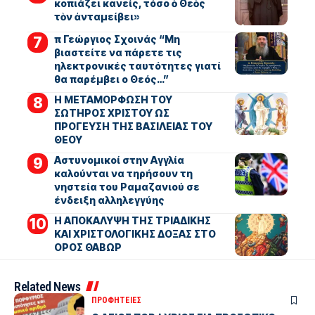
κοπιάζει κανείς, τόσο ὁ Θεὸς
τὸν ἀνταμείβει»
π Γεώργιος Σχοινάς “Μη
βιαστείτε να πάρετε τις
ηλεκτρονικές ταυτότητες γιατί
θα παρέμβει ο Θεός…”
Η ΜΕΤΑΜΟΡΦΩΣΗ ΤΟΥ
ΣΩΤΗΡΟΣ ΧΡΙΣΤΟΥ ΩΣ
ΠΡΟΓΕΥΣΗ ΤΗΣ ΒΑΣΙΛΕΙΑΣ ΤΟΥ
ΘΕΟΥ
Αστυνομικοί στην Αγγλία
καλούνται να τηρήσουν τη
νηστεία του Ραμαζανιού σε
ένδειξη αλληλεγγύης
Η ΑΠΟΚΑΛΥΨΗ ΤΗΣ ΤΡΙΑΔΙΚΗΣ
ΚΑΙ ΧΡΙΣΤΟΛΟΓΙΚΗΣ ΔΟΞΑΣ ΣΤΟ
ΟΡΟΣ ΘΑΒΩΡ
Related News
ΠΡΟΦΗΤΕΙΕΣ