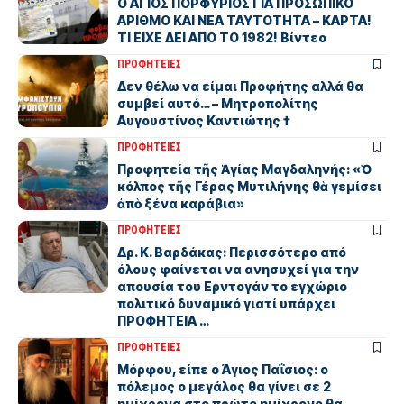
Ο ΑΓΙΟΣ ΠΟΡΦΥΡΙΟΣ ΓΙΑ ΠΡΟΣΩΠΙΚΟ
ΑΡΙΘΜΟ ΚΑΙ ΝΕΑ ΤΑΥΤΟΤΗΤΑ – ΚΑΡΤΑ!
ΤΙ ΕΙΧΕ ΔΕΙ ΑΠΟ ΤΟ 1982! Βίντεο
ΠΡΟΦΗΤΕΙΕΣ
Δεν θέλω να είμαι Προφήτης αλλά θα
συμβεί αυτό… – Μητροπολίτης
Αυγουστίνος Καντιώτης †
ΠΡΟΦΗΤΕΙΕΣ
Προφητεία τῆς Ἁγίας Μαγδαληνής: «Ὁ
κόλπος τῆς Γέρας Μυτιλήνης θὰ γεμίσει
ἀπὸ ξένα καράβια»
ΠΡΟΦΗΤΕΙΕΣ
Δρ. Κ. Βαρδάκας: Περισσότερο από
όλους φαίνεται να ανησυχεί για την
απουσία του Ερντογάν το εγχώριο
πολιτικό δυναμικό γιατί υπάρχει
ΠΡΟΦΗΤΕΙΑ …
ΠΡΟΦΗΤΕΙΕΣ
Μόρφου, είπε ο Άγιος Παΐσιος: ο
πόλεμος ο μεγάλος θα γίνει σε 2
ημίχρονα στο πρώτο ημίχρονo θα