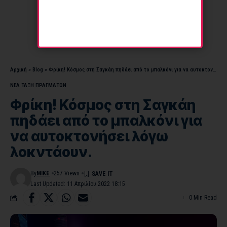
Αρχική
»
Blog
»
Φρίκη! Κόσμος στη Σαγκάη πηδάει από το μπαλκόνι για να αυτοκτονήσει λόγω λοκντάουν.
ΝΕΑ ΤΑΞΗ ΠΡΑΓΜΑΤΩΝ
Φρίκη! Κόσμος στη Σαγκάη
πηδάει από το μπαλκόνι για
να αυτοκτονήσει λόγω
λοκντάουν.
By
MIKE
257 Views
Last Updated: 11 Απριλίου 2022 18:15
0 Min Read