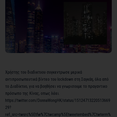
Χρήστης του διαδικτυου συγκεντρωσε μερικά
αντιπροσωπευτικά βίντεο του lockdown στη Σαγκάη, όλα από
το Διαδίκτυο, για να βοηθήσει να γνωρισουμε το πραγαντικο
πρόσωπο της Κίνας, οπως λέει.
https://twitter.com/DonnaWongHK/status/15124713220513669
29?
ref_src=twsrc%5Etfw%7Ctwcamp%5Etweetembed%7Ctwterm%