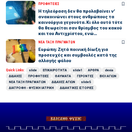
ΠΡΟΦΗΤΕΙΕΣ
Η τηλεόραση δεν θα προλαβαίνει ν’
ανακοινώνει στους ανθρώπους τα
καινούργια γεγονότα. Κι όλο αυτό τότε
θα θεωρείται σαν θρίαµβος του κακού
και του Αντιχρίστου, ενώ…
ΝΕΑ ΤΑΞΗ ΠΡΑΓΜΑΤΩΝ
Ευρώπη: Ζητά ποινική δίωξη για
προσευχές και συμβουλές κατά της
αλλαγής φύλου
Quick Links:
slide
ΕΠΙΚΑΙΡΟΤΗΤΑ
slide1
ΑΡΘΡΑ
dexia
ΔΙΔΑΧΕΣ
ΠΡΟΦΗΤΕΙΕΣ
ΘΑΥΜΑΤΑ
ΓΕΡΟΝΤΕΣ
ΒΙΟΙ ΑΓΙΩΝ
ΝΕΑ ΤΑΞΗ ΠΡΑΓΜΑΤΩΝ
ΔΙΔΑΧΕΣ ΑΓΙΩΝ
slide5
ΔΙΑΤΡΟΦΗ - ΦΥΣΙΚΗ ΙΑΤΡΙΚΗ
ΔΙΔΑΚΤΙΚΕΣ ΙΣΤΟΡΙΕΣ