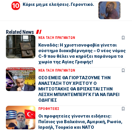
Kύριε μη με ελεήσεις. Γεροντικό.
Related News
ΝΕΑ ΤΑΞΗ ΠΡΑΓΜΑΤΩΝ
Καναδάς: Η χριστιανοφοβία γίνεται
σύστημα διακυβέρνησης – Ο νέος νόμος
C-9 που θέλει να κηρύξει παράνομα τα
χωρία της Αγίας Γραφής!
ΝΕΑ ΤΑΞΗ ΠΡΑΓΜΑΤΩΝ
ΟΣΟ ΕΜΕΙΣ ΘΑ ΓΙΟΡΤΑΖΟΥΜΕ ΤΗΝ
ΑΝΑΣΤΑΣΗ ΤΟΥ ΧΡΙΣΤΟΎ Ο
ΜΗΤΣΟΤΑΚΗΣ ΘΑ ΒΡΊΣΚΕΤΑΙ ΣΤΗΝ
ΛΕΣΧΗ ΜΠΙΛΝΤΕΜΠΕΡΓΚ ΓΙΑ ΝΑ ΠΑΡΕΙ
ΟΔΗΓΙΕΣ
ΠΡΟΦΗΤΕΙΕΣ
Οι προφητείες γίνονται ειδήσεις:
Παΐσιος για Βαλκάνια, Αμερική, Ρωσία,
Ισραήλ, Τουρκία και ΝΑΤΟ