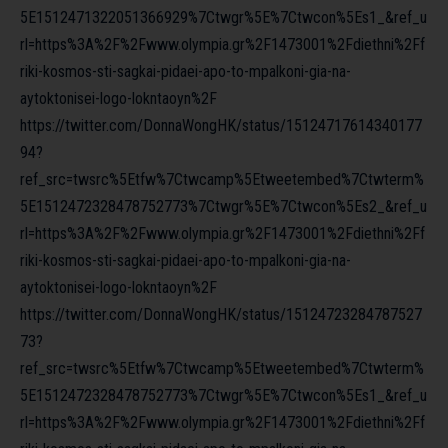
5E1512471322051366929%7Ctwgr%5E%7Ctwcon%5Es1_&ref_u
rl=https%3A%2F%2Fwww.olympia.gr%2F1473001%2Fdiethni%2Ff
riki-kosmos-sti-sagkai-pidaei-apo-to-mpalkoni-gia-na-
aytoktonisei-logo-lokntaoyn%2F
https://twitter.com/DonnaWongHK/status/15124717614340177
94?
ref_src=twsrc%5Etfw%7Ctwcamp%5Etweetembed%7Ctwterm%
5E1512472328478752773%7Ctwgr%5E%7Ctwcon%5Es2_&ref_u
rl=https%3A%2F%2Fwww.olympia.gr%2F1473001%2Fdiethni%2Ff
riki-kosmos-sti-sagkai-pidaei-apo-to-mpalkoni-gia-na-
aytoktonisei-logo-lokntaoyn%2F
https://twitter.com/DonnaWongHK/status/15124723284787527
73?
ref_src=twsrc%5Etfw%7Ctwcamp%5Etweetembed%7Ctwterm%
5E1512472328478752773%7Ctwgr%5E%7Ctwcon%5Es1_&ref_u
rl=https%3A%2F%2Fwww.olympia.gr%2F1473001%2Fdiethni%2Ff