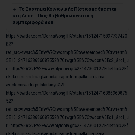
Το Σύστημα Κοινωνικής Πίστωσης έρχεται
στη Δύση – Πώς θα βαθμολογείται η
συμπεριφορά σου
https://twitter.com/DonnaWongHK/status/15124715897737420
82?
ref_src=twsrc%5Etfw%7Ctwcamp%5Etweetembed%7Ctwterm%
5E1512471638696087552%7Ctwgr%5E%7Ctwcon%5Es2_&ref_u
rl=https%3A%2F%2Fwww.olympia.gr%2F1473001%2Fdiethni%2Ff
riki-kosmos-sti-sagkai-pidaei-apo-to-mpalkoni-gia-na-
aytoktonisei-logo-lokntaoyn%2F
https://twitter.com/DonnaWongHK/status/15124716386960875
52?
ref_src=twsrc%5Etfw%7Ctwcamp%5Etweetembed%7Ctwterm%
5E1512471638696087552%7Ctwgr%5E%7Ctwcon%5Es1_&ref_u
rl=https%3A%2F%2Fwww.olympia.gr%2F1473001%2Fdiethni%2Ff
riki-kosmos-sti-sagkai-pidaei-apo-to-mpalkoni-gia-na-