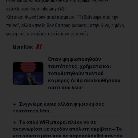
riki-kosmos-sti-sagkai-pidaei-apo-to-mpalkoni-gia-na-
aytoktonisei-logo-lokntaoyn%2F
Κάτοικοι Φωνάζουν απελπισμένοι: “Πεθαίνουμε από την
πείνα”, αλλά κανείς δεν θα τους ακούσει, στην Κίνα, η μόνη
φωνή που επιτρέπεται είναι να επαινούν
More Read
Όταν ψηφιοποιηθούν
ταυτότητες, χρήματα και
τοποθετηθούν παντού
κάμερες Ai θα ακολουθήσουν
αυτά που λέει!
Συγγνώμη κύριε αλλά η ψηφιακή σας
ταυτότητα λέει…
Το απλό WiFi μπορεί πλέον να σε
αναγνωρίσει με σχεδόν απόλυτη ακρίβεια – Το
νέο αόρατο μάτι που σε παρακολουθεί παντού