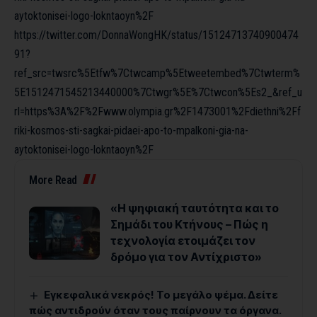
aytoktonisei-logo-lokntaoyn%2F
https://twitter.com/DonnaWongHK/status/15124713740900474
91?
ref_src=twsrc%5Etfw%7Ctwcamp%5Etweetembed%7Ctwterm%
5E1512471545213440000%7Ctwgr%5E%7Ctwcon%5Es2_&ref_u
rl=https%3A%2F%2Fwww.olympia.gr%2F1473001%2Fdiethni%2Ff
riki-kosmos-sti-sagkai-pidaei-apo-to-mpalkoni-gia-na-
aytoktonisei-logo-lokntaoyn%2F
More Read
«Η ψηφιακή ταυτότητα και το
Σημάδι του Κτήνους – Πώς η
τεχνολογία ετοιμάζει τον
δρόμο για τον Αντίχριστο»
Εγκεφαλικά νεκρός! Το μεγάλο ψέμα. Δείτε
πώς αντιδρούν όταν τους παίρνουν τα όργανα.