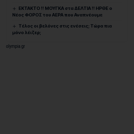
ΕΚΤΑΚΤΟ !! ΜΟΥΓΚΑ στα ΔΕΛΤΙΑ !! ΗΡΘΕ ο
Νέος ΦΟΡΟΣ του ΑΕΡΑ που Αναπνέουμε
Τέλος οι βελόνες στις ενέσεις; Τώρα πια
μόνο λέιζερ;
olympia.gr