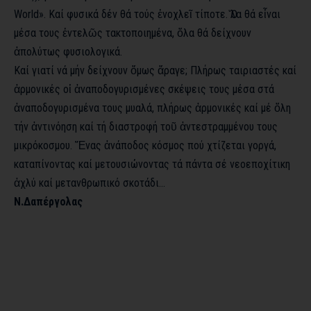
World». Καί φυσικά δέν θά τούς ἐνοχλεῖ τίποτε. Ὅλα θά εἶναι
μέσα τους ἐντελῶς τακτοποιημένα, ὅλα θά δείχνουν
ἀπολύτως φυσιολογικά.
Καί γιατί νά μήν δείχνουν ὅμως ἄραγε; Πλήρως ταιριαστές καί
ἀρμονικές οἱ ἀναποδογυρισμένες σκέψεις τους μέσα στά
ἀναποδογυρισμένα τους μυαλά, πλήρως ἀρμονικές καί μέ ὅλη
τήν ἀντινόηση καί τή διαστροφή τοῦ ἀντεστραμμένου τους
μικρόκοσμου. Ἕνας ἀνάποδος κόσμος πού χτίζεται γοργά,
καταπίνοντας καί μετουσιώνοντας τά πάντα σέ νεοεποχίτικη
ἀχλύ καί μετανθρωπικό σκοτάδι…
Ν.Δαπέργολας