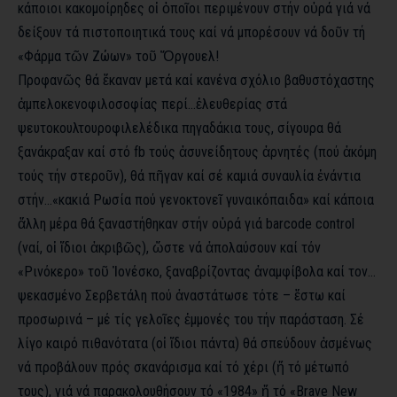
κάποιοι κακομοίρηδες οἱ ὁποῖοι περιμένουν στήν οὐρά γιά νά
δείξουν τά πιστοποιητικά τους καί νά μπορέσουν νά δοῦν τή
«Φάρμα τῶν Ζώων» τοῦ Ὄργουελ!
Προφανῶς θά ἔκαναν μετά καί κανένα σχόλιο βαθυστόχαστης
ἀμπελοκενοφιλοσοφίας περί…ἐλευθερίας στά
ψευτοκουλτουροφιλελέδικα πηγαδάκια τους, σίγουρα θά
ξανάκραξαν καί στό fb τούς ἀσυνείδητους ἀρνητές (πού ἀκόμη
τούς τήν στεροῦν), θά πῆγαν καί σέ καμιά συναυλία ἐνάντια
στήν…«κακιά Ρωσία πού γενοκτονεῖ γυναικόπαιδα» καί κάποια
ἄλλη μέρα θά ξαναστήθηκαν στήν οὐρά γιά barcode control
(ναί, οἱ ἴδιοι ἀκριβῶς), ὥστε νά ἀπολαύσουν καί τόν
«Ρινόκερο» τοῦ Ἰονέσκο, ξαναβρίζοντας ἀναμφίβολα καί τον…
ψεκασμένο Σερβετάλη πού ἀναστάτωσε τότε – ἔστω καί
προσωρινά – μέ τίς γελοῖες ἐμμονές του τήν παράσταση. Σέ
λίγο καιρό πιθανότατα (οἱ ἴδιοι πάντα) θά σπεύδουν ἀσμένως
νά προβάλουν πρός σκανάρισμα καί τό χέρι (ἤ τό μέτωπό
τους), γιά νά παρακολουθήσουν τό «1984» ἤ τό «Brave New