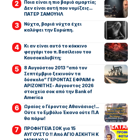
Ποια είναι η πιο βαριά αμαρτία;
Δεν είναι αυτή που νομίζεις…
ΠΑΤΕΡ ΣΑΜΟΥΗΛ
Νύχτα, βαριά νύχτα έχει
καλύψει την Ευρώπη.
Κι αν είναι αυτό το κόκκινο
φεγγάρι του π. Βασίλειου του
Καυσοκαλυβίτη;
8 Αυγούστου 2013 “από τον
Σεπτέμβριο ξεκινούν τα
δύσκολα” ΓΕΡΟΝΤΑΣ ΕΦΡΑΙΜ ο
ΑΡΙΖΟΝΙΤΗΣ- Αύγουστος 2026
στοιχεία σοκ από την Bank of
America
Ωραίος ο Γέροντας Αθανάσιος!…
Ούτε το Εμβόλιο Έκανα ούτε Π.Α
θα πάρω!
ΠΡΟΦΗΤΕΙΑ ΣΟΚ για 15
ΑΥΓΟΥΣΤΟ !! Από ΑΓΙΟ ΑΣΚΗΤΗ Κ