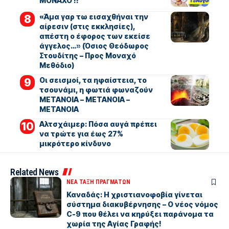
ΜΟΝΑΧΟ !!
«Άμα γαρ τω εισαχθήναι την
αίρεσιν (στις εκκλησίες),
απέστη ο έφορος των εκείσε
άγγελος…» (Όσιος Θεόδωρος
Στουδίτης – Προς Μοναχό
Μεθόδιο)
Οι σεισμοί, τα ηφαίστεια, το
τσουνάμι, η φωτιά φωναζούν
ΜΕΤΑΝΟΙΑ – ΜΕΤΑΝΟΙΑ –
ΜΕΤΑΝΟΙΑ
Αλτσχάιμερ: Πόσα αυγά πρέπει
να τρώτε για έως 27%
μικρότερο κίνδυνο
Related News
ΝΕΑ ΤΑΞΗ ΠΡΑΓΜΑΤΩΝ
Καναδάς: Η χριστιανοφοβία γίνεται
σύστημα διακυβέρνησης – Ο νέος νόμος
C-9 που θέλει να κηρύξει παράνομα τα
χωρία της Αγίας Γραφής!