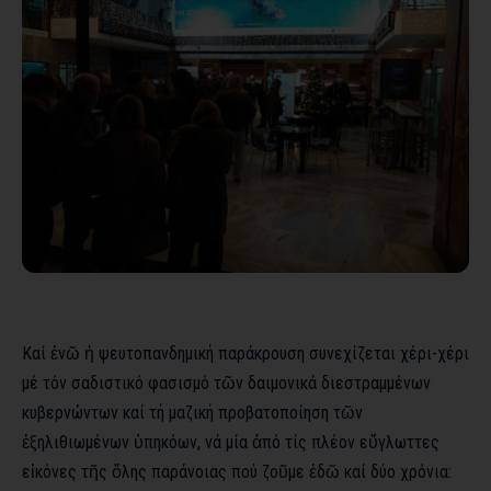
Καί ἐνῶ ἡ ψευτοπανδημική παράκρουση συνεχίζεται χέρι-χέρι
μέ τόν σαδιστικό φασισμό τῶν δαιμονικά διεστραμμένων
κυβερνώντων καί τή μαζική προβατοποίηση τῶν
ἐξηλιθιωμένων ὑπηκόων, νά μία ἀπό τίς πλέον εὔγλωττες
εἰκόνες τῆς ὅλης παράνοιας πού ζοῦμε ἐδῶ καί δύο χρόνια: