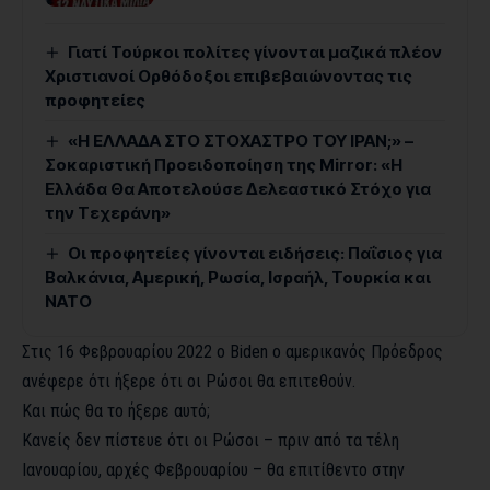
Γιατί Τούρκοι πολίτες γίνονται μαζικά πλέον
Χριστιανοί Ορθόδοξοι επιβεβαιώνοντας τις
προφητείες
«Η ΕΛΛΑΔΑ ΣΤΟ ΣΤΟΧΑΣΤΡΟ ΤΟΥ ΙΡΑΝ;» –
Σοκαριστική Προειδοποίηση της Mirror: «Η
Ελλάδα Θα Αποτελούσε Δελεαστικό Στόχο για
την Τεχεράνη»
Οι προφητείες γίνονται ειδήσεις: Παΐσιος για
Βαλκάνια, Αμερική, Ρωσία, Ισραήλ, Τουρκία και
ΝΑΤΟ
Στις 16 Φεβρουαρίου 2022 ο Biden ο αμερικανός Πρόεδρος
ανέφερε ότι ήξερε ότι οι Ρώσοι θα επιτεθούν.
Και πώς θα το ήξερε αυτό;
Κανείς δεν πίστευε ότι οι Ρώσοι – πριν από τα τέλη
Ιανουαρίου, αρχές Φεβρουαρίου – θα επιτίθεντο στην