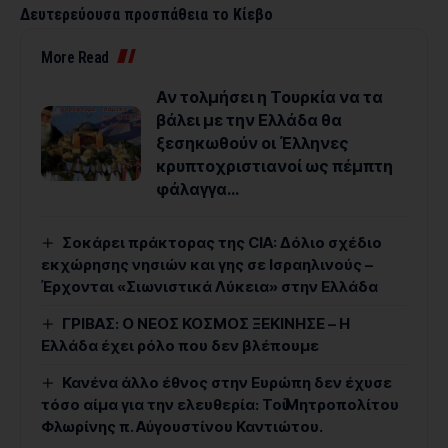
Δευτερεύουσα προσπάθεια το Κίεβο
More Read
Αν τολμήσει η Τουρκία να τα
βάλει με την Ελλάδα θα
ξεσηκωθούν οι Έλληνες
κρυπτοχριστιανοί ως πέμπτη
φάλαγγα…
Σοκάρει πράκτορας της CIA: Δόλιο σχέδιο
εκχώρησης νησιών και γης σε Ισραηλινούς –
Έρχονται «Σιωνιστικά Λύκεια» στην Ελλάδα
ΓΡΙΒΑΣ: Ο ΝΕΟΣ ΚΟΣΜΟΣ ΞΕΚΙΝΗΣΕ – Η
Ελλάδα έχει ρόλο που δεν βλέπουμε
Κανένα άλλο έθνος στην Ευρώπη δεν έχυσε
τόσο αίμα για την ελευθερία: Toῦ Μητροπολίτου
Φλωρίνης π. Αὐγουστίνου Καντιώτου.