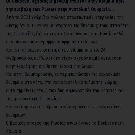
Οι Ουκρανοί σχεδίαζαν μεγάλη επίθεση στην Κριμαία πριν
την εισβολή των Ρώσων στην Ανατολική Ουκρανία….
Από το 2021 γνώριζαν πολλές στρατιωτικές υπηρεσίες της
Δύσης ότι οι Ουκρανοί σύντασσαν τις δυνάμεις τους στα νότια
της Ουκρανίας, όχι στα ανατολικά σύνορα με τη Ρωσία αλλά
στα σύνορα με τη γραμμή επαφής με το Donbass.
Και, στην πραγματικότητα, όπως είδαμε από τις 24
Φεβρουαρίου, οι Ρώσοι δεν είχαν σχεδόν καμία αντίσταση
στην έναρξη της επίθεσης, ειδικά στο βορρά.
Και έτσι, θα μπορούσαν, να περικυκλώσουν τις ουκρανικές
δυνάμεις στο νότο, στο νοτιοανατολικό τμήμα της χώρας —
αυτό σημαίνει μεταξύ των δύο Δημοκρατιών του Donbass και
της ηπειρωτικής Ουκρανίας.
Και εκεί βρίσκεται σήμερα ο κύριος όγκος των ουκρανικών
δυνάμεων.
O βασικός στόχος της Ρωσίας είναι όντως το Donbass και η
Κριμαία.