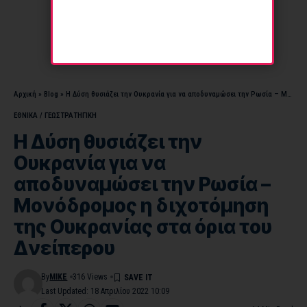
Αρχική
»
Blog
»
Η Δύση θυσιάζει την Ουκρανία για να αποδυναμώσει την Ρωσία – Μονόδρομος η διχοτόμηση της Ουκρανίας στα όρια του Δνείπερου
ΕΘΝΙΚΑ / ΓΕΩΣΤΡΑΤHΓΙΚΗ
Η Δύση θυσιάζει την
Ουκρανία για να
αποδυναμώσει την Ρωσία –
Μονόδρομος η διχοτόμηση
της Ουκρανίας στα όρια του
Δνείπερου
By
MIKE
316 Views
Last Updated: 18 Απριλίου 2022 10:09