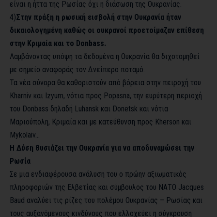
είναι η ήττα της Ρωσίας όχι η διάσωση της Ουκρανίας.
4)
Στην πράξη η ρωσική εισβολή στην Ουκρανία ήταν
δικαιολογημένη καθώς οι ουκρανοί προετοίμαζαν επίθεση
στην Κριμαία και το Donbass.
Λαμβάνοντας υπόψη τα δεδομένα η Ουκρανία θα διχοτομηθεί
με σημείο αναφοράς τον Δνείπερο ποταμό.
Τα νέα σύνορα θα καθοριστούν από βόρεια στην πειροχή του
Kharniv και Izyum, νότια προς Popasna, την ευρύτερη περιοχή
του Donbass δηλαδή Luhansk και Donetsk και νότια
Μαριούπολη, Κριμαία και με κατεύθυνση προς Kherson και
Mykolaiv…
Η Δύση θυσιάζει την Ουκρανία για να αποδυναμώσει την
Ρωσία
Σε μια ενδιαφέρουσα ανάλυση του ο πρώην αξιωματικός
πληροφοριών της Ελβετίας και σύμβουλος του ΝΑΤΟ Jacques
Baud αναλύει τις ρίζες του πολέμου Ουκρανίας – Ρωσίας και
τους αυξανόμενους κινδύνους που ελλοχεύει η σύγκρουση