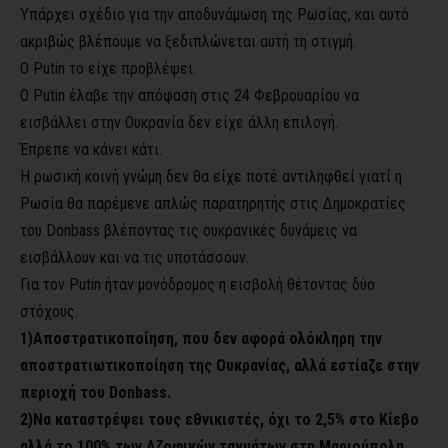
Υπάρχει σχέδιο για την αποδυνάμωση της Ρωσίας, και αυτό
ακριβώς βλέπουμε να ξεδιπλώνεται αυτή τη στιγμή.
Ο Putin το είχε προβλέψει.
Ο Putin έλαβε την απόφαση στις 24 Φεβρουαρίου να
εισβάλλει στην Ουκρανία δεν είχε άλλη επιλογή.
Έπρεπε να κάνει κάτι.
Η ρωσική κοινή γνώμη δεν θα είχε ποτέ αντιληφθεί γιατί η
Ρωσία θα παρέμενε απλώς παρατηρητής στις Δημοκρατίες
του Donbass βλέποντας τις ουκρανικές δυνάμεις να
εισβάλλουν και να τις υποτάσσουν.
Για τον Putin ήταν μονόδρομος η εισβολή θέτοντας δύο
στόχους.
1)Αποστρατικοποίηση, που δεν αφορά ολόκληρη την
αποστρατιωτικοποίηση της Ουκρανίας, αλλά εστίαζε στην
περιοχή του Donbass.
2)Να καταστρέψει τους εθνικιστές, όχι το 2,5% στο Κίεβο
αλλά το 100% των Αζοφικών ταγμάτων στη Μαριούπολη