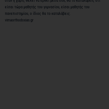
όταν η χάρις θέλει να έρθει μέσα σου, θα το καταλάβεις ότι
είσαι τώρα μαθητής του γυμνασίου, είσαι μαθητής του
πανεπιστημίου, ο ίδιος θα το καταλάβεις.
vimaorthodoxias.gr