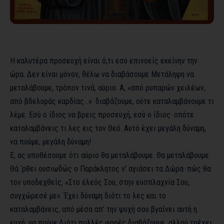
Η καλυτέρα προσευχή είναι ό,τι εσύ επινοείς εκείνην την
ώρα. Δεν είναι μόνον, θέλω να διαβάσουμε Μετάληψη να
μεταλάβουμε, τρόπον τινά, αύριο. Α, «από ρυπαρών χειλέων,
από βδελυράς καρδίας…»· διαβάζουμε, ούτε καταλαμβάνουμε τι
λέμε. Εσύ ο ίδιος να βρεις προσευχή, εσύ ο ίδιος· οπότε
καταλαμβάνεις τι λες εις τον Θεό. Αυτό έχει μεγάλη δύναμη,
να πούμε, μεγάλη δύναμη!
Ε, ας υποθέσουμε ότι αύριο θα μεταλάβουμε. Θα μεταλάβουμε.
Θά ‘ρθει ουσιωδώς ο Παράκλητος ν’ αγιάσει τα Δώρα· πώς θα
τον υποδεχθείς; «Στο έλεός Σου, στην ευσπλαχνία Σου,
συγχώρεσέ με». Έχει δύναμη διότι το λες και το
καταλαμβάνεις, από μέσα απ’ την ψυχή σου βγαίνει αυτή η
ευχή, να πούμε.Διότι πολλές φορές διαβάζουμε, αλλού τρέχει