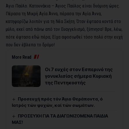
Άγιο Παύλο. Κατουνάκια – Άγιος Παύλος είναι δυόμιση ώρες.
Πέρασα τη Μικρή Αγία Άννα, πέρασα την Αγία Άννα,
κατηφορίζω λοιπόν για τη Νέα Σκήτη. Όταν έφτασα κοντά στο
μύλο, εκεί από πάνω από τον Ευαγγελισμό, ξύπνησα! Βρε, λέω,
πότε έφτασα εδώ πέρα; Είχα αφοσιωθεί τόσο πολύ στην ευχή
που δεν έβλεπα το δρόμο!
More Read
Οι 7 ευχές στον Εσπερινό της
γονυκλισίας σήμερα Κυριακή
της Πεντηκοστής
Προσευχή πρός τόν Άγιο Θεράποντα, ό
Ιατρός τών ψυχών, καί τών σωμάτων.
ΠΡΟΣΕΥΧΗ ΓΙΑ ΤΑ ΔΙΑΓΩΝΙΖΟΜΕΝΑ ΠΑΙΔΙΑ
ΜΑΣ!