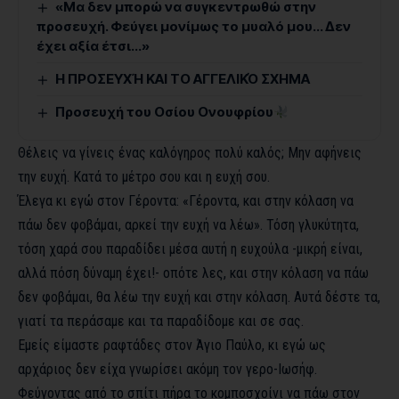
«Μα δεν μπορώ να συγκεντρωθώ στην
προσευχή. Φεύγει μονίμως το μυαλό μου… Δεν
έχει αξία έτσι…»
Η ΠΡΟΣΕΥΧΉ ΚΑΙ ΤΟ ΑΓΓΕΛΙΚΌ ΣΧΗΜΑ
Προσευχή του Οσίου Ονουφρίου
Θέλεις να γίνεις ένας καλόγηρος πολύ καλός; Μην αφήνεις
την ευχή. Κατά το μέτρο σου και η ευχή σου.
Έλεγα κι εγώ στον Γέροντα: «Γέροντα, και στην κόλαση να
πάω δεν φοβάμαι, αρκεί την ευχή να λέω». Τόση γλυκύτητα,
τόση χαρά σου παραδίδει μέσα αυτή η ευχούλα -μικρή είναι,
αλλά πόση δύναμη έχει!- οπότε λες, και στην κόλαση να πάω
δεν φοβάμαι, θα λέω την ευχή και στην κόλαση. Αυτά δέστε τα,
γιατί τα περάσαμε και τα παραδίδομε και σε σας.
Εμείς είμαστε ραφτάδες στον Άγιο Παύλο, κι εγώ ως
αρχάριος δεν είχα γνωρίσει ακόμη τον γερο-Ιωσήφ.
Φεύγοντας από το σπίτι πήρα το κομποσχοίνι να πάω στον