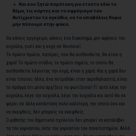
Και σου ζητώ παράταση για ετούτο εδώ το
θέμα, τις κάρτες και τα σφράγισμα του
Αντίχριστου τα αγκάθια, να τα αποβάλεις Κύριε
μην πέσουμε στην φάκα.
Θα κάνεις εργόχειρο, κάνεις ένα διακόνημα, μην αφήνεις την
ευχούλα, γιατί και η ευχή σε θεοποιεί.
Το πρώτο-πρώτο, πατέρες, που θα αισθανθείτε, θα είναι η
χαρά! Το πρώτο στάδιο, το πρώτο σημείο, το οποίο θα
αισθανθείτε λέγοντας την ευχή, είναι η χαρά. Και η χαρά δεν
είναι τίποτες άλλο, ένα πετραδάκι στην ακροθαλασσιά, είναι
το πράγμα ότι μέσα αρχίζεις να φωτίζεσαι! Γι’ αυτό λέγε την
ευχούλα, λέγε την ευχούλα, λέγε την ευχούλα και αυτό θα σε
φέρει σε άλλη κατάσταση πολύ καλύτερη, την οποία όσο και
να σκεφθείς, δεν μπορείς να σκεφθείς.
Ο μαθητής του δημοτικού σχολείου δεν μπορεί να καταλάβει
τα του γυμνασίου, ούτε του γυμνασίου του πανεπιστημίου. Αλλά