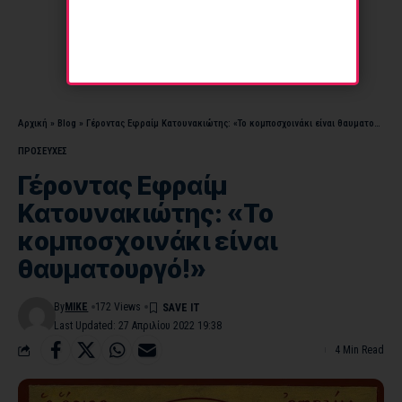
Αρχική
»
Blog
»
Γέροντας Εφραίμ Κατουνακιώτης: «Το κομποσχοινάκι είναι θαυματουργό!»
ΠΡΟΣΕΥΧΕΣ
Γέροντας Εφραίμ
Κατουνακιώτης: «Το
κομποσχοινάκι είναι
θαυματουργό!»
By
MIKE
172 Views
Last Updated: 27 Απριλίου 2022 19:38
4 Min Read