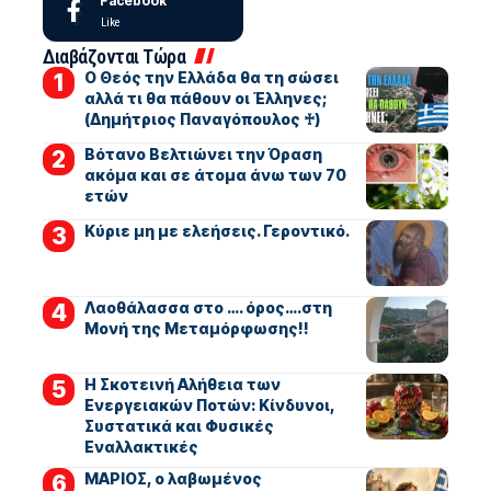
Facebook
Like
Διαβάζονται Τώρα
Ο Θεός την Ελλάδα θα τη σώσει
αλλά τι θα πάθουν οι Έλληνες;
(Δημήτριος Παναγόπουλος ♰)
Βότανο Βελτιώνει την Όραση
ακόμα και σε άτομα άνω των 70
ετών
Kύριε μη με ελεήσεις. Γεροντικό.
Λαοθάλασσα στο …. όρος….στη
Μονή της Μεταμόρφωσης!!
Η Σκοτεινή Αλήθεια των
Ενεργειακών Ποτών: Κίνδυνοι,
Συστατικά και Φυσικές
Εναλλακτικές
ΜΑΡΙΟΣ, ο λαβωμένος