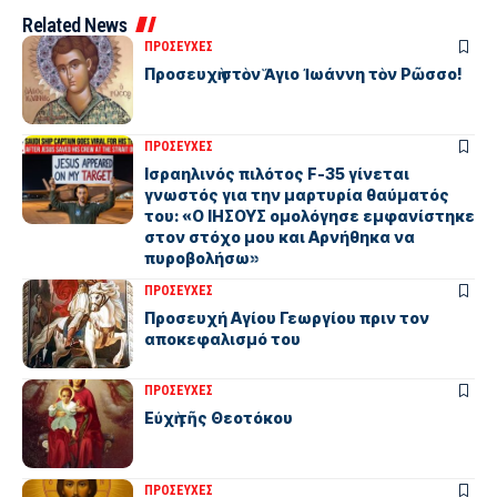
Related News
ΠΡΟΣΕΥΧΕΣ
Προσευχὴ στὸν Ἅγιο Ἰωάννη τὸν Ρῶσσο!
ΠΡΟΣΕΥΧΕΣ
Ισραηλινός πιλότος F-35 γίνεται
γνωστός για την μαρτυρία θαύματός
του: «Ο ΙΗΣΟΥΣ ομολόγησε εμφανίστηκε
στον στόχο μου και Αρνήθηκα να
πυροβολήσω»
ΠΡΟΣΕΥΧΕΣ
Προσευχή Αγίου Γεωργίου πριν τον
αποκεφαλισμό του
ΠΡΟΣΕΥΧΕΣ
Εὐχὴ τῆς Θεοτόκου
ΠΡΟΣΕΥΧΕΣ