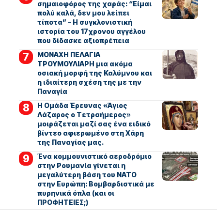
σημαιοφόρος της χαράς: “Είμαι
πολύ καλά, δεν μου λείπει
τίποτα” – Η συγκλονιστική
ιστορία του 17χρονου αγγέλου
που δίδασκε αξιοπρέπεια
ΜΟΝΑΧΗ ΠΕΛΑΓΙΑ
ΤΡΟΥΜΟΥΛΙΑΡΗ μια ακόμα
οσιακή μορφή της Καλύμνου και
η ιδιαίτερη σχέση της με την
Παναγία
Η Ομάδα Έρευνας «Άγιος
Λάζαρος ο Τετραήμερος»
μοιράζεται μαζί σας ένα ειδικό
βίντεο αφιερωμένο στη Χάρη
της Παναγίας μας.
Ένα κομμουνιστικό αεροδρόμιο
στην Ρουμανία γίνεται η
μεγαλύτερη βάση του ΝΑΤΟ
στην Ευρώπη: Βομβαρδιστικά με
πυρηνικά όπλα (και οι
ΠΡΟΦΗΤΕΙΕΣ;)