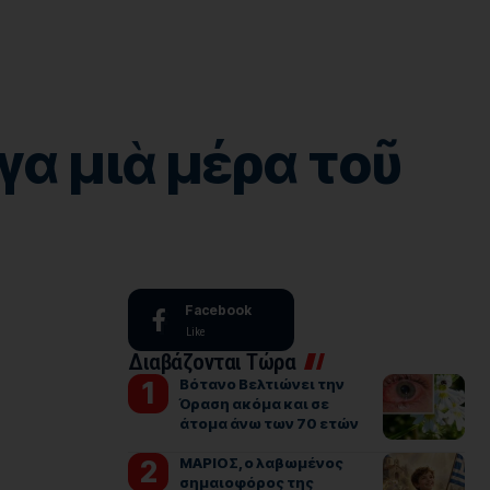
γα μιὰ μέρα τοῦ
Facebook
Like
Διαβάζονται Τώρα
Βότανο Βελτιώνει την
Όραση ακόμα και σε
άτομα άνω των 70 ετών
ΜΑΡΙΟΣ, ο λαβωμένος
σημαιοφόρος της