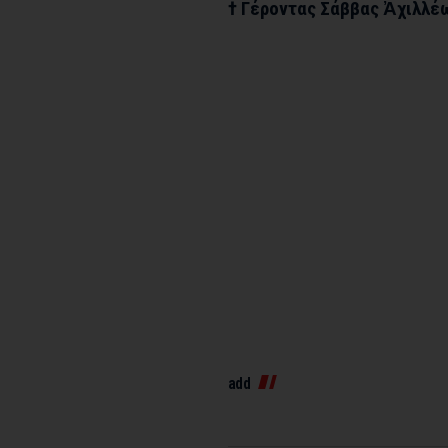
† Γέροντας Σάββας Ἀχιλλέ
add