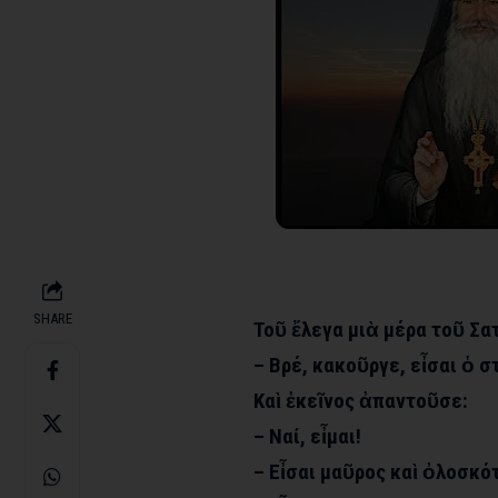
SHARE
Τοῦ ἔλεγα μιὰ μέρα τοῦ Σα
– Βρέ, κακοῦργε, εἶσαι ὁ 
Καὶ ἐκεῖνος ἀπαντοῦσε:
– Ναί, εἶμαι!
– Εἶσαι μαῦρος καὶ ὀλοσκό