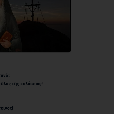
τανᾶ:
στῦλος τῆς κολάσεως!
τεινος!