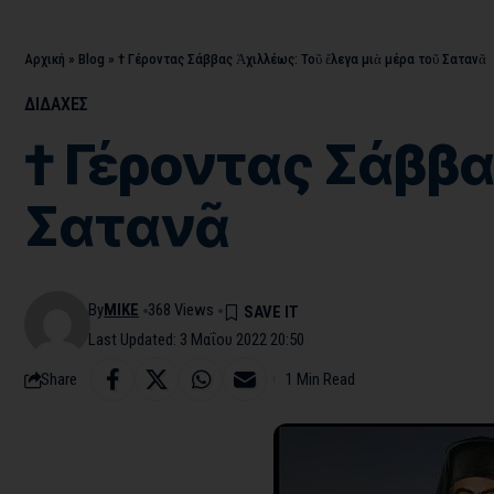
Αρχική
»
Blog
»
† Γέροντας Σάββας Ἀχιλλέως: Τοῦ ἔλεγα μιὰ μέρα τοῦ Σατανᾶ
ΔΙΔΑΧΕΣ
† Γέροντας Σάββας
Σατανᾶ
By
MIKE
368 Views
Last Updated: 3 Μαΐου 2022 20:50
Share
1 Min Read