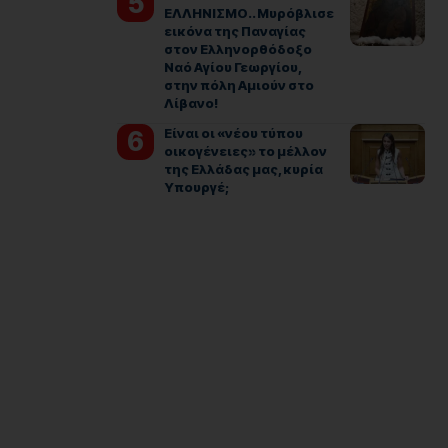
ΕΛΛΗΝΙΣΜΟ.. Μυρόβλισε
εικόνα της Παναγίας
στον Ελληνορθόδοξο
Ναό Αγίου Γεωργίου,
στην πόλη Αμιούν στο
Λίβανο!
Είναι οι «νέου τύπου
οικογένειες» το μέλλον
της Ελλάδας μας, κυρία
Υπουργέ;