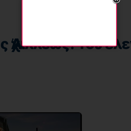
 Ἀχιλλέως: Τοῦ ἔλε