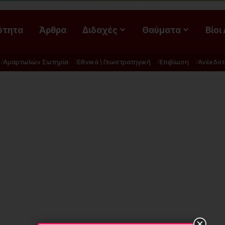
ότητα
Άρθρα
Διδαχές
Θαύματα
Βίοι
Αμαρτωλών Σωτηρία
Εθνικά \ Γεωστρατηγική
Επιβίωση
Ανέκδοτ