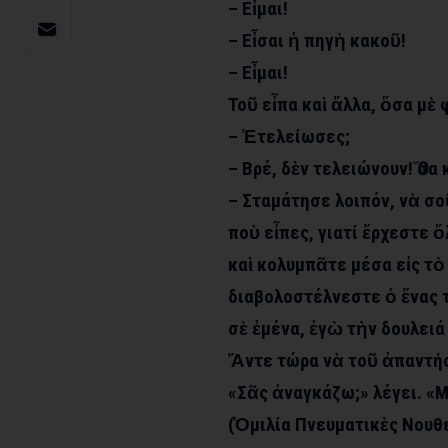
– Εἶμαι!
– Εἶσαι ἡ πηγὴ κακοῦ!
– Εἶμαι!
Τοῦ εἶπα καὶ ἄλλα, ὅσα μὲ 
– Ἐτελείωσες;
– Βρέ, δὲν τελειώνουν! Ὅσα
– Σταμάτησε λοιπόν, νὰ σο
ποὺ εἶπες, γιατί ἔρχεστε 
καὶ κολυμπᾶτε μέσα εἰς τὸ 
διαβολοστέλνεστε ὁ ἕνας 
σὲ ἐμένα, ἐγὼ τὴν δουλει
Ἄντε τώρα νὰ τοῦ ἀπαντήσ
«Σᾶς ἀναγκάζω;» λέγει. «Μ
(Ὁμιλία Πνευματικὲς Νουθε