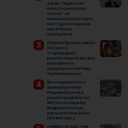
χαράς: “Είμαι πολύ
καλά, δεν μου λείπει
τίποτα” – Η
συγκλονιστική ιστορία
του 17χρονου αγγέλου
που δίδασκε
αξιοπρέπεια
Η Ομάδα Έρευνας «Άγιος
Λάζαρος ο
Τετραήμερος»
μοιράζεται μαζί σας ένα
ειδικό βίντεο
αφιερωμένο στη Χάρη
της Παναγίας μας.
Ένα κομμουνιστικό
αεροδρόμιο στην
Ρουμανία γίνεται η
μεγαλύτερη βάση του
ΝΑΤΟ στην Ευρώπη:
Βομβαρδιστικά με
πυρηνικά όπλα (και οι
ΠΡΟΦΗΤΕΙΕΣ;)
ΣΗΜΕΙΟ ΓΙΑ ΟΛΟ ΤΟΝ