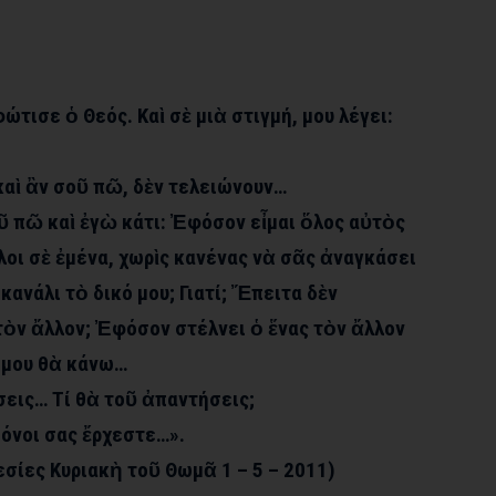
φώτισε ὁ Θεός. Καὶ σὲ μιὰ στιγμή, μου λέγει:
 καὶ ἂν σοῦ πῶ, δὲν τελειώνουν…
ῦ πῶ καὶ ἐγὼ κάτι: Ἐφόσον εἶμαι ὅλος αὐτὸς
ὅλοι σὲ ἐμένα, χωρὶς κανένας νὰ σᾶς ἀναγκάσει
κανάλι τὸ δικό μου; Γιατί; Ἔπειτα δὲν
τὸν ἄλλον; Ἐφόσον στέλνει ὁ ἕνας τὸν ἄλλον
ά μου θὰ κάνω…
εις… Τί θὰ τοῦ ἀπαντήσεις;
όνοι σας ἔρχεστε…».
σίες Κυριακὴ τοῦ Θωμᾶ 1 – 5 – 2011)