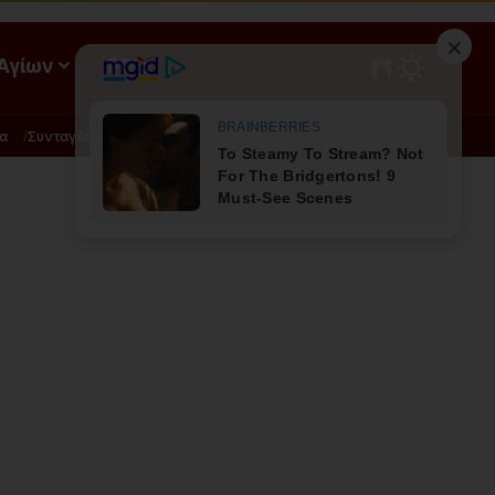
 Αγίων
ΡΟΗ
α
Συνταγές
Διατροφή - Φυσική Ιατρική