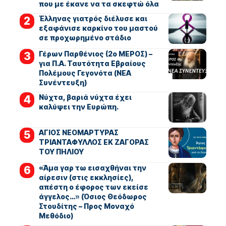
που με έκανε να τα σκεφτώ όλα
Έλληνας γιατρός διέλυσε και
εξαφάνισε καρκίνο του μαστού
σε προχωρημένο στάδιο
Γέρων Παρθένιος (2ο ΜΕΡΟΣ) –
για Π.Α. Ταυτότητα Εβραίους
Πολέμους Γεγονότα (ΝΕΑ
Συνέντευξη)
Νύχτα, βαριά νύχτα έχει
καλύψει την Ευρώπη.
ΑΓΙΟΣ ΝΕΟΜΑΡΤΥΡΑΣ
ΤΡΙΑΝΤΑΦΥΛΛΟΣ ΕΚ ΖΑΓΟΡΑΣ
ΤΟΥ ΠΗΛΙΟΥ
«Άμα γαρ τω εισαχθήναι την
αίρεσιν (στις εκκλησίες),
απέστη ο έφορος των εκείσε
άγγελος…» (Όσιος Θεόδωρος
Στουδίτης – Προς Μοναχό
Μεθόδιο)