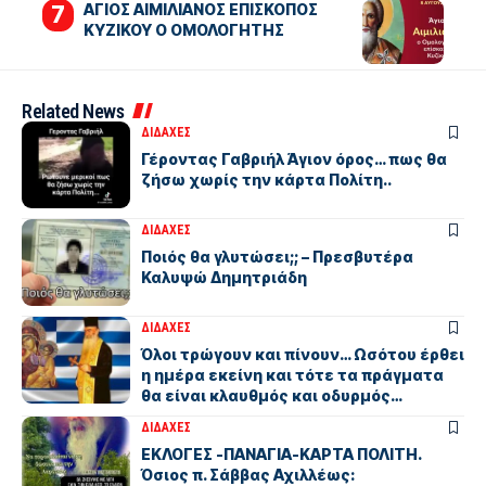
ΑΓΙΟΣ ΑΙΜΙΛΙΑΝΟΣ ΕΠΙΣΚΟΠΟΣ
ΚΥΖΙΚΟΥ Ο ΟΜΟΛΟΓΗΤΗΣ
Related News
ΔΙΔΑΧΕΣ
Γέροντας Γαβριήλ Άγιον όρος… πως θα
ζήσω χωρίς την κάρτα Πολίτη..
ΔΙΔΑΧΕΣ
Ποιός θα γλυτώσει;; – Πρεσβυτέρα
Καλυψώ Δημητριάδη
ΔΙΔΑΧΕΣ
Όλοι τρώγουν και πίνουν… Ωσότου έρθει
η ημέρα εκείνη και τότε τα πράγματα
θα είναι κλαυθμός και οδυρμός…
ΔΙΔΑΧΕΣ
ΕΚΛΟΓΕΣ -ΠΑΝΑΓΙΑ-ΚΑΡΤΑ ΠΟΛΙΤΗ.
Όσιος π. Σάββας Αχιλλέως: