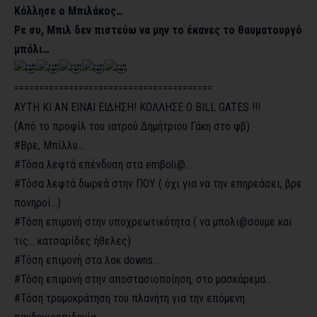
Κόλλησε ο Μπιλάκος…
Ρε συ, Μπιλ δεν πιστεύω να μην το έκανες το θαυματουργό
μπόλι…
========================================
ΑΥΤΗ ΚΙ ΑΝ ΕΙΝΑΙ ΕΙΔΗΣΗ! ΚΟΛΛΗΣΕ Ο ΒILL GATES !!!
(Από το προφίλ του ιατρού Δημήτριου Γάκη στο φβ)
#Βρε
, Μπίλλυ…
#Τόσα
λεφτά επένδυση στα emβοlι@…
#Τόσα
λεφτά δωρεά στην ΠΟΥ ( όχι για να την επηρεάσει, βρε
πονηροί…)
#Τόση
επιμονή στην υποχρεωτικότητα ( να μπολι@σουμε και
τις… κατσαρίδες ήθελες)
#Τόση
επιμονή στα λοκ downs…
#Τόση
επιμονή στην αποστασιοποίηση, στο μασκάρεμα…
#Τόση
τρομοκράτηση του πλανήτη για την επόμενη