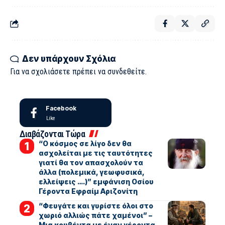
Δεν υπάρχουν Σχόλια
Για να σχολιάσετε πρέπει να
συνδεθείτε
.
Facebook
Like
Διαβάζονται Τώρα
“Ο κόσμος σε λίγο δεν θα
ασχολείται με τις ταυτότητες
γιατί θα τον απασχολούν τα
άλλα (πολεμικά, γεωφυσικά,
ελλείψεις ….)” εμφάνιση Οσίου
Γέροντα Εφραίμ Αριζονίτη
“Φευγάτε και γυρίστε όλοι στο
χωριό αλλιώς πάτε χαμένοι” –
Μια κουβέντα με έναν γέροντα