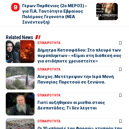
Γέρων Παρθένιος (2ο ΜΕΡΟΣ) –
για Π.Α. Ταυτότητα Εβραίους
Πολέμους Γεγονότα (ΝΕΑ
Συνέντευξη)
Related News
ΕΠΙΚΑΙΡΟΤΗΤΑ
Δήμητρα Κατσαφάδου: Στο πλευρό των
πυρόπληκτων – «Είμαι στη διάθεσή σας
για οτιδήποτε χρειαστείτε»
ΕΠΙΚΑΙΡΟΤΗΤΑ
Αίσχος. Μετέτρεψαν την Ιερά Μονή
Παναγίας Πορετσού σε ξενώνα.
ΕΠΙΚΑΙΡΟΤΗΤΑ
Γιατί αὐξήθηκαν οἱ μισθοὶ στοὺς
Δεσποτᾶδες; Τί δὲν λέγεται
ΕΠΙΚΑΙΡΟΤΗΤΑ
Οι 10 «πληγές του Φαραώ» χτυπούν την