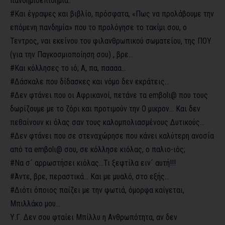
πανδημιοεπιδημία..
#Και
έγραψες και βιβλίο, πρόσφατα, «Πως να προλάβουμε την
επόμενη πανδημία» που το προλόγησε το τακίμι σου, ο
Τεντρος, ναι εκείνου του φιλανθρωπικού σωματείου, της ΠΟΥ
(για την Παγκοσμιοποίηση σου) , βρε…
#Και
κόλλησες το ιό; Α, πα, παααα…
#Δάσκαλε
που δίδασκες και νόμο δεν εκράτεις…
#Δεν
φτάνει που οι Αφρικανοί, πετάνε τα emβοlι@ που τους
δωρίζουμε με το ζόρι και προτιμούν την Ο μικρον… Και δεν
πεθαίνουν κι όλας σαν τους καλομπολιασμένους Δυτικούς…
#Δεν
φτάνει που σε στεναχώρησε που κάνει καλύτερη ανοσία
από τα emβοlι@ σου, σε κόλλησε κιόλας, ο παλιο-ιός;
#Να
σ´ αρρωστήσει κιόλας…Τι ξεφτίλα ειν´ αυτή!!!
#Άντε
, βρε, περαστικά… Και με μυαλό, στο εξής…
#Διότι
όποιος παίζει με την φωτιά, όμορφα καίγεται,
Μπιλλάκο μου…
Υ.Γ. Δεν σου φταίει Μπίλλυ η Ανθρωπότητα, αν δεν