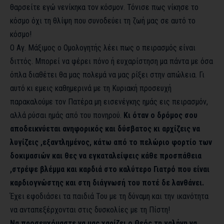
θαρσείτε εγώ νενίκηκα τον κόσμον. Τόνισε πως νίκησε το
κόσμο όχι τη θλίψη που συνοδεύει τη ζωή μας σε αυτό το
κόσμο!
Ο Αγ. Μάξιμος ο Ομολογητής λέει πως ο πειρασμός είναι
διττός. Μπορεί να φέρει πόνο ή ευχαρίστηση μα πάντα με όσα
όπλα διαθέτει θα μας πολεμά να μας ρίξει στην απώλεια. Γι
αυτό κι εμεις καθημερινά με τη Κυριακή προσευχή
παρακαλούμε τον Πατέρα μη εισενέγκης ημάς εις πειρασμόν,
αλλά ρύσαι ημάς από του πονηρού.
Κι όταν ο δρόμος σου
αποδεικνύεται ανηφορικός και δύσβατος κι αρχίζεις να
λυγίζεις ,εξαντλημένος, κάτω από το πελώριο φορτίο των
δοκιμασιών και θες να εγκαταλείψεις κάθε προσπάθεια
,στρέψε βλέμμα και καρδιά στο καλύτερο Γιατρό που είναι
καρδιογνώστης και στη διάγνωσή του ποτέ δε λανθάνει.
Έχει εφοδιάσει τα παιδιά Του με τη δύναμη και την ικανότητα
να ανταπεξέρχονται στις δυσκολίες με τη Πίστη!
Να προσευχόμαστε να μας χαρίζει ο Θεός τη γαλήνη να