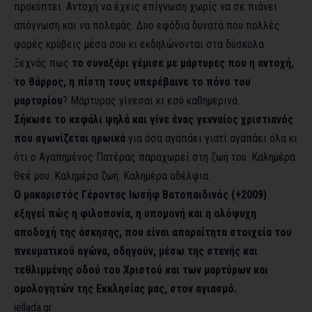
προκύπτει. Αντοχή να έχεις επίγνωση χωρίς να σε πιάνει
απόγνωση και να πολεμάς. Δυο εφόδια δυνατά που πολλές
φορές κρύβεις μέσα σου κι εκδηλώνονται στα δύσκολα.
Ξεχνάς πως
το συναξάρι γέμισε με μάρτυρες που η αντοχή,
το θάρρος, η πίστη τους υπερέβαινε το πόνο του
μαρτυρίου
? Μάρτυρας γίνεσαι κι εσύ καθημερινά.
Σήκωσε το κεφάλι ψηλά και γίνε ένας γενναίος χριστιανός
που αγωνίζεται ηρωικά
για όσα αγαπάει γιατί αγαπάει όλα κι
ότι ο Αγαπημένος Πατέρας παραχωρεί στη ζωή του. Καλημέρα
Θεέ μου. Καλημέρα ζωή. Καλημέρα αδέλφια.
Ο μακαριστός Γέροντας Ιωσήφ Βατοπαιδινός (+2009)
εξηγεί πώς
η φιλοπονία, η υπομονή και η ολόψυχη
αποδοχή της άσκησης, που είναι απαραίτητα στοιχεία του
πνευματικού αγώνα, οδηγούν, μέσω της στενής και
τεθλιμμένης οδού του Χριστού και των μαρτύρων και
ομολογητών της Εκκλησίας μας, στον αγιασμό.
iellada.gr