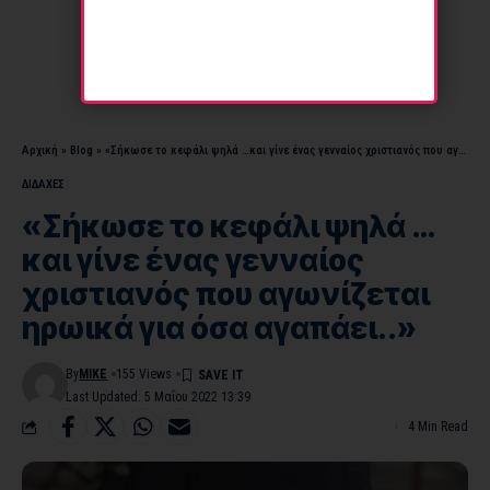
Αρχική
»
Blog
»
«Σήκωσε το κεφάλι ψηλά …και γίνε ένας γενναίος χριστιανός που αγωνίζεται ηρωικά για όσα αγαπάει..»
ΔΙΔΑΧΕΣ
«Σήκωσε το κεφάλι ψηλά …
και γίνε ένας γενναίος
χριστιανός που αγωνίζεται
ηρωικά για όσα αγαπάει..»
By
MIKE
155 Views
Last Updated: 5 Μαΐου 2022 13:39
4 Min Read