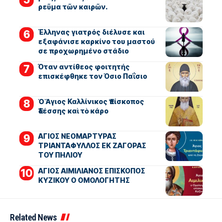
ρεῦμα τῶν καιρῶν.
Έλληνας γιατρός διέλυσε και
εξαφάνισε καρκίνο του μαστού
σε προχωρημένο στάδιο
Όταν αντίθεος φοιτητής
επισκέφθηκε τον Όσιο Παΐσιο
Ὁ Ἅγιος Καλλίνικος Ἐπίσκοπος
Ἐδέσσης καὶ τὸ κάρο
ΑΓΙΟΣ ΝΕΟΜΑΡΤΥΡΑΣ
ΤΡΙΑΝΤΑΦΥΛΛΟΣ ΕΚ ΖΑΓΟΡΑΣ
ΤΟΥ ΠΗΛΙΟΥ
ΑΓΙΟΣ ΑΙΜΙΛΙΑΝΟΣ ΕΠΙΣΚΟΠΟΣ
ΚΥΖΙΚΟΥ Ο ΟΜΟΛΟΓΗΤΗΣ
Related News