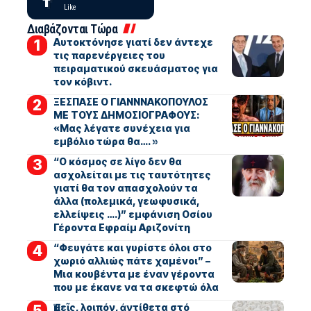
Like
Διαβάζονται Τώρα
Αυτοκτόνησε γιατί δεν άντεχε
τις παρενέργειες του
πειραματικού σκευάσματος για
τον κόβιντ.
ΞΕΣΠΑΣΕ Ο ΓΙΑΝΝΝΑΚΟΠΟΥΛΟΣ
ΜΕ ΤΟΥΣ ΔΗΜΟΣΙΟΓΡΑΦΟΥΣ:
«Μας λέγατε συνέχεια για
εμβόλιο τώρα θα…. »
“Ο κόσμος σε λίγο δεν θα
ασχολείται με τις ταυτότητες
γιατί θα τον απασχολούν τα
άλλα (πολεμικά, γεωφυσικά,
ελλείψεις ….)” εμφάνιση Οσίου
Γέροντα Εφραίμ Αριζονίτη
“Φευγάτε και γυρίστε όλοι στο
χωριό αλλιώς πάτε χαμένοι” –
Μια κουβέντα με έναν γέροντα
που με έκανε να τα σκεφτώ όλα
Ἐμεῖς, λοιπόν, ἀντίθετα στό