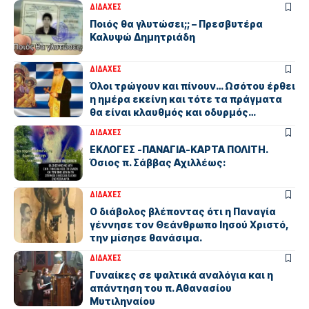
ΔΙΔΑΧΕΣ
Ποιός θα γλυτώσει;; – Πρεσβυτέρα
Καλυψώ Δημητριάδη
ΔΙΔΑΧΕΣ
Όλοι τρώγουν και πίνουν… Ωσότου έρθει
η ημέρα εκείνη και τότε τα πράγματα
θα είναι κλαυθμός και οδυρμός…
ΔΙΔΑΧΕΣ
ΕΚΛΟΓΕΣ -ΠΑΝΑΓΙΑ-ΚΑΡΤΑ ΠΟΛΙΤΗ.
Όσιος π. Σάββας Αχιλλέως:
ΔΙΔΑΧΕΣ
Ο διάβολος βλέποντας ότι η Παναγία
γέννησε τον Θεάνθρωπο Ιησού Χριστό,
την μίσησε θανάσιμα.
ΔΙΔΑΧΕΣ
Γυναίκες σε ψαλτικά αναλόγια και η
απάντηση του π. Αθανασίου
Μυτιληναίου