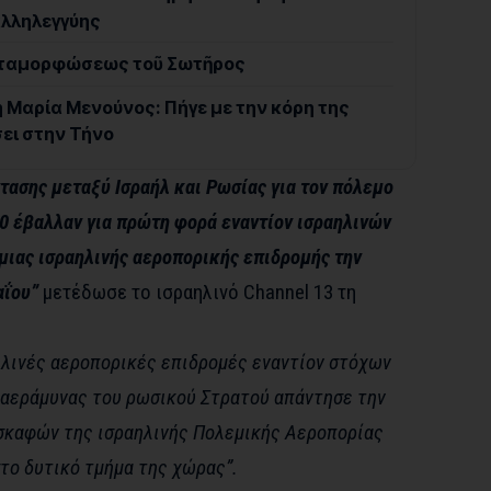
αλληλεγγύης
Μεταμορφώσεως τοῦ Σωτῆρος
η Μαρία Μενούνος: Πήγε με την κόρη της
ει στην Τήνο
τασης μεταξύ Ισραήλ και Ρωσίας για τον πόλεμο
0 έβαλλαν για πρώτη φορά εναντίον ισραηλινών
μιας ισραηλινής αεροπορικής επιδρομής την
αΐου”
μετέδωσε το ισραηλινό Channel 13 τη
λινές αεροπορικές επιδρομές εναντίον στόχων
α αεράμυνας του ρωσικού Στρατού απάντησε την
σκαφών της ισραηλινής Πολεμικής Αεροπορίας
το δυτικό τμήμα της χώρας”.