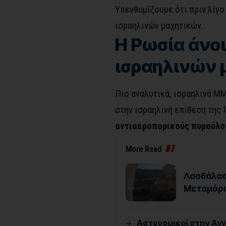
Υπενθυμίζουμε ότι πριν λίγο
ισραηλινών μαχητικών.
Η Ρωσία άνοι
ισραηλινών
Πιο αναλυτικά, ισραηλινά Μ
στην ισραηλινή επίθεση της
αντιαεροπορικούς πυραύλο
More Read
Λαοθάλασ
Μεταμόρ
Αστυνομικοί στην Αγγ