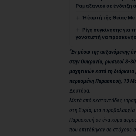
Ραμαζανιού σε ένδειξη 
Ἡ ἑορτή τῆς Θείας 
Ρίγη συγκίνησης για τ
γονατιστή να προσκυνήσ
“Εν μέσω της αυξανόμενης έν
στην Ουκρανία, ρωσικοί S-30
μαχητικών κατά τη διάρκεια 
περασμένη Παρασκευή, 13 Μ
Δευτέρα.
Μετά από εκατοντάδες ισραη
στη Συρία, μια πυροβολαρχί
Παρασκευή σε ένα κύμα αερο
που επιτέθηκαν σε στόχους σ