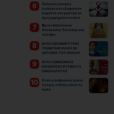
Έλληνας γιατρός
διέλυσε και εξαφάνισε
καρκίνο του μαστού σε
προχωρημένο στάδιο
Ὁ Ἅγιος Καλλίνικος
Ἐπίσκοπος Ἐδέσσης καὶ
τὸ κάρο
ΑΓΙΟΣ ΝΕΟΜΑΡΤΥΡΑΣ
ΤΡΙΑΝΤΑΦΥΛΛΟΣ ΕΚ
ΖΑΓΟΡΑΣ ΤΟΥ ΠΗΛΙΟΥ
ΑΓΙΟΣ ΑΙΜΙΛΙΑΝΟΣ
ΕΠΙΣΚΟΠΟΣ ΚΥΖΙΚΟΥ Ο
ΟΜΟΛΟΓΗΤΗΣ
Όταν ο άνθρωπος κάνει
το λίγο, ο Θεός κάνει το
πολύ.