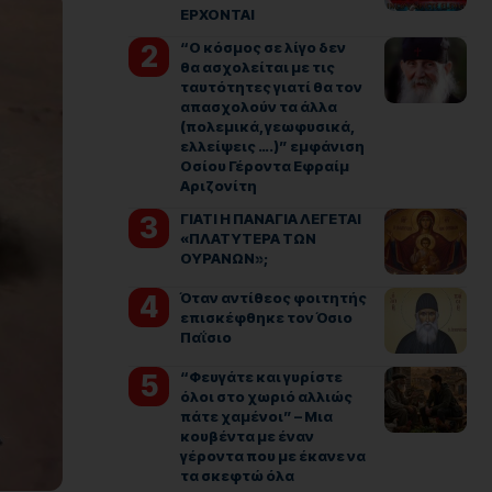
ΕΡΧΟΝΤΑΙ
“Ο κόσμος σε λίγο δεν
θα ασχολείται με τις
ταυτότητες γιατί θα τον
απασχολούν τα άλλα
(πολεμικά, γεωφυσικά,
ελλείψεις ….)” εμφάνιση
Οσίου Γέροντα Εφραίμ
Αριζονίτη
ΓΙΑΤΙ Η ΠΑΝΑΓΙΑ ΛΕΓΕΤΑΙ
«ΠΛΑΤΥΤΕΡΑ ΤΩΝ
ΟΥΡΑΝΩΝ»;
Όταν αντίθεος φοιτητής
επισκέφθηκε τον Όσιο
Παΐσιο
“Φευγάτε και γυρίστε
όλοι στο χωριό αλλιώς
πάτε χαμένοι” – Μια
κουβέντα με έναν
γέροντα που με έκανε να
τα σκεφτώ όλα