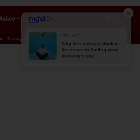
 Αγίων
ΡΟΗ
α
Συνταγές
Διατροφή - Φυσική Ιατρική