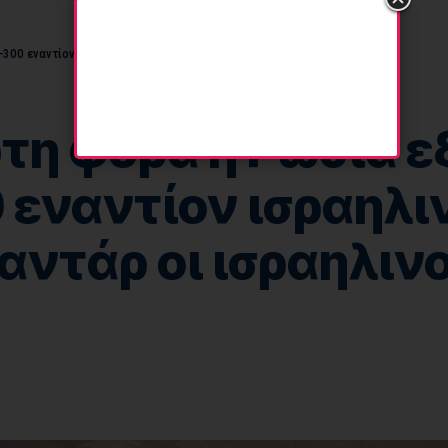
300 εναντίον ισραηλινών F-16- “Τύφλωσαν” το ραντάρ οι ισραηλινοί;
ώτη φορά η Ρωσία 
 εναντίον ισραηλι
ντάρ οι ισραηλινο