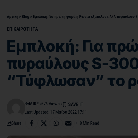
Αρχική
»
Blog
»
Eμπλοκή: Για πρώτη φορά η Ρωσία εξαπέλυσε Α/Α πυραύλους S-
ΕΠΙΚΑΙΡΟΤΗΤΑ
Eμπλοκή: Για πρ
πυραύλους S-300
“Τύφλωσαν” το ρα
By
MIKE
676 Views
Last Updated: 17 Μαΐου 2022 17:11
Share
8 Min Read