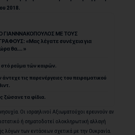
ου 2018.
Ο ΓΙΑΝΝΝΑΚΟΠΟΥΛΟΣ ΜΕ ΤΟΥΣ
ΡΑΦΟΥΣ: «Μας λέγατε συνέχεια για
ώρα θα…. »
τα στό ρεῦμα τῶν καιρῶν.
ν άντεχε τις παρενέργειες του πειραματικού
ιντ.
ς ζώσανε τα φίδια.
νησυχία. Οι ισραηλινοί Αξιωματούχοι ερευνούν αν
ριστατικό ή σηματοδοτεί ολοκληρωτική αλλαγή
ής λόγων των εντάσεων σχετικά με την Ουκρανία.