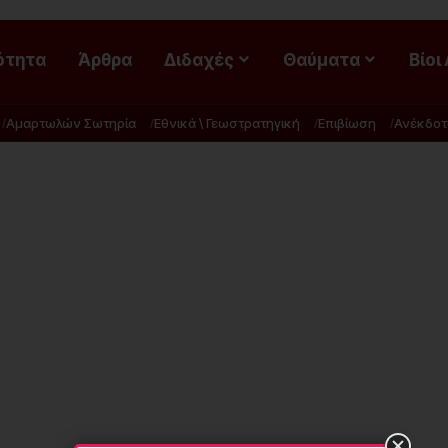
ότητα
Άρθρα
Διδαχές
Θαύματα
Βίοι
Αμαρτωλών Σωτηρία
Εθνικά \ Γεωστρατηγική
Επιβίωση
Ανέκδοτ