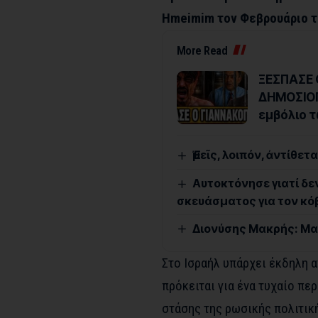
Hmeimim τον Φεβρουάριο τ
More Read
ΞΕΣΠΑΣΕ 
ΔΗΜΟΣΙΟΓ
εμβόλιο τ
Ἐμεῖς, λοιπόν, ἀντίθε
Αυτοκτόνησε γιατί δε
σκευάσματος για τον κόβ
Διονύσης Μακρής: Μα
Στο Ισραήλ υπάρχει έκδηλη α
πρόκειται για ένα τυχαίο πε
στάσης της ρωσικής πολιτικ