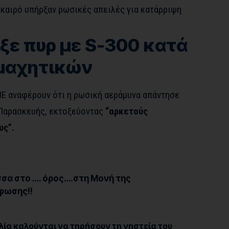
 καιρό υπήρξαν ρωσικές απειλές για κατάρριψη
ξε πυρ με S-300 κατά
 μαχητικών
ΜΕ αναφέρουν ότι η ρωσική αεράμυνα απάντησε
 Παρασκευής, εκτοξεύοντας
“αρκετούς
υς”.
σα στο …. όρος….στη Μονή της
φωσης!!
λία καλούνται να τηρήσουν τη νηστεία του