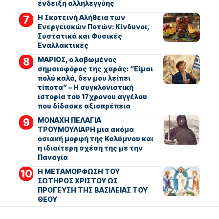
ένδειξη αλληλεγγύης
Η Σκοτεινή Αλήθεια των
Ενεργειακών Ποτών: Κίνδυνοι,
Συστατικά και Φυσικές
Εναλλακτικές
ΜΑΡΙΟΣ, ο λαβωμένος
σημαιοφόρος της χαράς: “Είμαι
πολύ καλά, δεν μου λείπει
τίποτα” – Η συγκλονιστική
ιστορία του 17χρονου αγγέλου
που δίδασκε αξιοπρέπεια
ΜΟΝΑΧΗ ΠΕΛΑΓΙΑ
ΤΡΟΥΜΟΥΛΙΑΡΗ μια ακόμα
οσιακή μορφή της Καλύμνου και
η ιδιαίτερη σχέση της με την
Παναγία
Η ΜΕΤΑΜΟΡΦΩΣΗ ΤΟΥ
ΣΩΤΗΡΟΣ ΧΡΙΣΤΟΥ ΩΣ
ΠΡΟΓΕΥΣΗ ΤΗΣ ΒΑΣΙΛΕΙΑΣ ΤΟΥ
ΘΕΟΥ