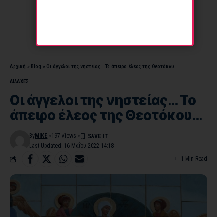
Αρχική
»
Blog
»
Οι άγγελοι της νηστείας… Το άπειρο έλεος της Θεοτόκου…
ΔΙΔΑΧΕΣ
Οι άγγελοι της νηστείας… Το
άπειρο έλεος της Θεοτόκου…
By
MIKE
197 Views
Last Updated: 16 Μαΐου 2022 14:18
1 Min Read