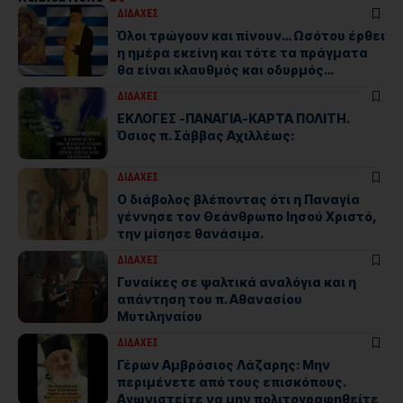
ΔΙΔΑΧΕΣ
Όλοι τρώγουν και πίνουν… Ωσότου έρθει
η ημέρα εκείνη και τότε τα πράγματα
θα είναι κλαυθμός και οδυρμός…
ΔΙΔΑΧΕΣ
ΕΚΛΟΓΕΣ -ΠΑΝΑΓΙΑ-ΚΑΡΤΑ ΠΟΛΙΤΗ.
Όσιος π. Σάββας Αχιλλέως:
ΔΙΔΑΧΕΣ
Ο διάβολος βλέποντας ότι η Παναγία
γέννησε τον Θεάνθρωπο Ιησού Χριστό,
την μίσησε θανάσιμα.
ΔΙΔΑΧΕΣ
Γυναίκες σε ψαλτικά αναλόγια και η
απάντηση του π. Αθανασίου
Μυτιληναίου
ΔΙΔΑΧΕΣ
Γέρων Αμβρόσιος Λάζαρης: Μην
περιμένετε από τους επισκόπους.
Αγωνιστείτε να μην πολιτογραφηθείτε