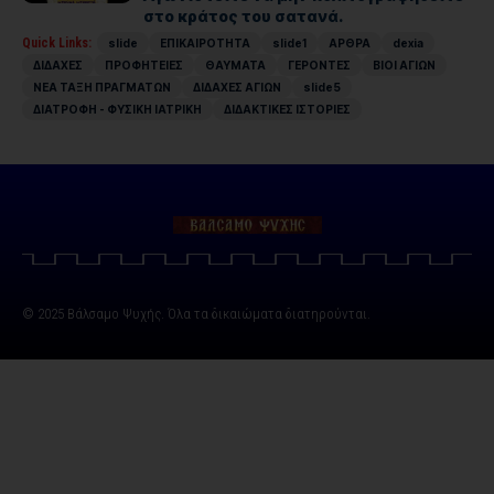
στο κράτος του σατανά.
Quick Links:
slide
ΕΠΙΚΑΙΡΟΤΗΤΑ
slide1
ΑΡΘΡΑ
dexia
ΔΙΔΑΧΕΣ
ΠΡΟΦΗΤΕΙΕΣ
ΘΑΥΜΑΤΑ
ΓΕΡΟΝΤΕΣ
ΒΙΟΙ ΑΓΙΩΝ
ΝΕΑ ΤΑΞΗ ΠΡΑΓΜΑΤΩΝ
ΔΙΔΑΧΕΣ ΑΓΙΩΝ
slide5
ΔΙΑΤΡΟΦΗ - ΦΥΣΙΚΗ ΙΑΤΡΙΚΗ
ΔΙΔΑΚΤΙΚΕΣ ΙΣΤΟΡΙΕΣ
© 2025 Βάλσαμο Ψυχής. Όλα τα δικαιώματα διατηρούνται.