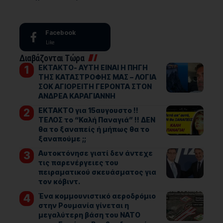
Facebook
Like
Διαβάζονται Τώρα
ΕΚΤΑΚΤΟ- ΑΥΤΗ ΕΙΝΑΙ Η ΠΗΓΗ
ΤΗΣ ΚΑΤΑΣΤΡΟΦΗΣ ΜΑΣ – ΛΟΓΙΑ
ΣΟΚ ΑΓΙΟΡΕΙΤΗ ΓΕΡΟΝΤΑ ΣΤΟΝ
ΑΝΔΡΕΑ ΚΑΡΑΓΙΑΝΝΗ
ΕΚΤΑΚΤΟ για 15αυγουστο !!
ΤΕΛΟΣ το “Καλή Παναγιά” !! ΔΕΝ
θα το ξαναπείς ή μήπως θα το
ξαναπούμε ;;
Αυτοκτόνησε γιατί δεν άντεχε
τις παρενέργειες του
πειραματικού σκευάσματος για
τον κόβιντ.
Ένα κομμουνιστικό αεροδρόμιο
στην Ρουμανία γίνεται η
μεγαλύτερη βάση του ΝΑΤΟ