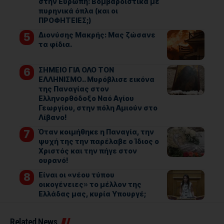
στην Ευρώπη: Βομβαρδιστικά με
πυρηνικά όπλα (και οι
ΠΡΟΦΗΤΕΙΕΣ;)
Διονύσης Μακρής: Μας ζώσανε
τα φίδια.
ΣΗΜΕΙΟ ΓΙΑ ΟΛΟ ΤΟΝ
ΕΛΛΗΝΙΣΜΟ.. Μυρόβλισε εικόνα
της Παναγίας στον
Ελληνορθόδοξο Ναό Αγίου
Γεωργίου, στην πόλη Αμιούν στο
Λίβανο!
Όταν κοιμήθηκε η Παναγία, την
ψυχή της την παρέλαβε ο Ίδιος ο
Χριστός και την πήγε στον
ουρανό!
Είναι οι «νέου τύπου
οικογένειες» το μέλλον της
Ελλάδας μας, κυρία Υπουργέ;
Related News