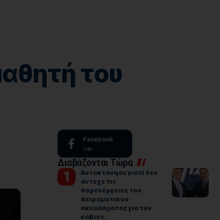
μαθητή του
Facebook
Like
Διαβάζονται Τώρα
Αυτοκτόνησε γιατί δεν
άντεχε τις
παρενέργειες του
πειραματικού
σκευάσματος για τον
κόβιντ.