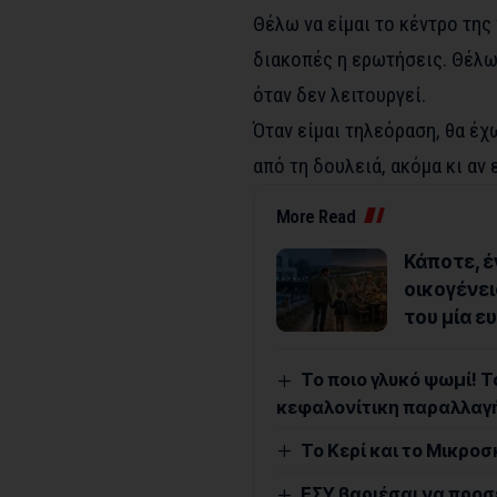
Θέλω να είμαι το κέντρο της
διακοπές η ερωτήσεις. Θέλω 
όταν δεν λειτουργεί.
Όταν είμαι τηλεόραση, θα έχ
από τη δουλειά, ακόμα κι αν 
More Read
Κάποτε, έ
οικογένει
του μία ε
Το ποιο γλυκό ψωμί! Τ
κεφαλονίτικη παραλλαγή
Το Κερί και το Μικρο
ΕΣΥ βαριέσαι να προσ