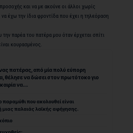
 προσοχής και να με ακούνε οι άλλοι χωρίς
να έχω την ίδια φροντίδα που έχει η τηλεόραση
ω την παρέα του πατέρα μου όταν έρχεται σπίτι
είναι κουρασμένος.
νας πατέρας, από μία πολύ εύπορη
α, θέλησε να δώσει στον πρωτότοκο γιο
υκαιρία να….
ο παραμύθι που ακολουθεί είναι
 μιας παλαιάς λαϊκής αφήγησης.
σκόπιο
ευχηθείς;