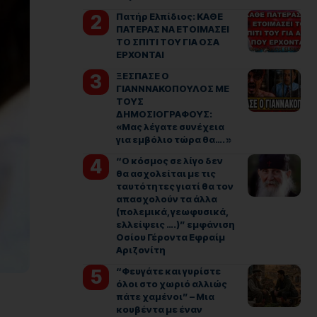
Πατήρ Ελπίδιος: ΚΑΘΕ
ΠΑΤΕΡΑΣ ΝΑ ΕΤΟΙΜΑΣΕΙ
ΤΟ ΣΠΙΤΙ ΤΟΥ ΓΙΑ ΟΣΑ
ΕΡΧΟΝΤΑΙ
ΞΕΣΠΑΣΕ Ο
ΓΙΑΝΝΝΑΚΟΠΟΥΛΟΣ ΜΕ
ΤΟΥΣ
ΔΗΜΟΣΙΟΓΡΑΦΟΥΣ:
«Μας λέγατε συνέχεια
για εμβόλιο τώρα θα…. »
“Ο κόσμος σε λίγο δεν
θα ασχολείται με τις
ταυτότητες γιατί θα τον
απασχολούν τα άλλα
(πολεμικά, γεωφυσικά,
ελλείψεις ….)” εμφάνιση
Οσίου Γέροντα Εφραίμ
Αριζονίτη
“Φευγάτε και γυρίστε
όλοι στο χωριό αλλιώς
πάτε χαμένοι” – Μια
κουβέντα με έναν