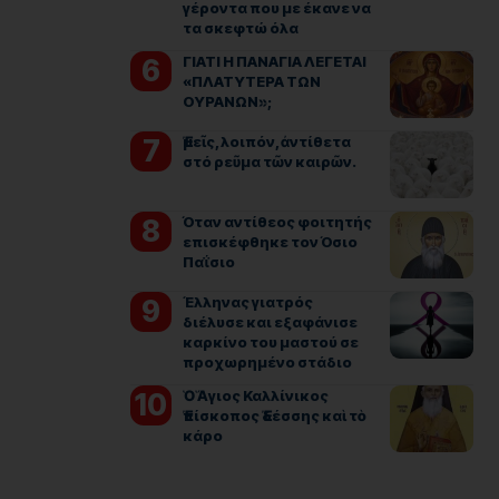
γέροντα που με έκανε να
τα σκεφτώ όλα
ΓΙΑΤΙ Η ΠΑΝΑΓΙΑ ΛΕΓΕΤΑΙ
«ΠΛΑΤΥΤΕΡΑ ΤΩΝ
ΟΥΡΑΝΩΝ»;
Ἐμεῖς, λοιπόν, ἀντίθετα
στό ρεῦμα τῶν καιρῶν.
Όταν αντίθεος φοιτητής
επισκέφθηκε τον Όσιο
Παΐσιο
Έλληνας γιατρός
διέλυσε και εξαφάνισε
καρκίνο του μαστού σε
προχωρημένο στάδιο
Ὁ Ἅγιος Καλλίνικος
Ἐπίσκοπος Ἐδέσσης καὶ τὸ
κάρο