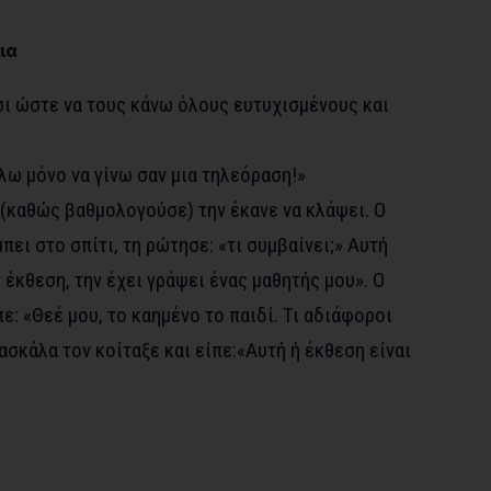
ια
τσι ώστε να τους κάνω όλους ευτυχισμένους και
λω μόνο να γίνω σαν μια τηλεόραση!»
 (καθώς βαθμολογούσε) την έκανε να κλάψει. Ο
πει στο σπίτι, τη ρώτησε: «τι συμβαίνει;» Αυτή
 έκθεση, την έχει γράψει ένας μαθητής μου». Ο
ε: «Θεέ μου, το καημένο το παιδί. Τι αδιάφοροι
δασκάλα τον κοίταξε και είπε:«Αυτή ή έκθεση είναι