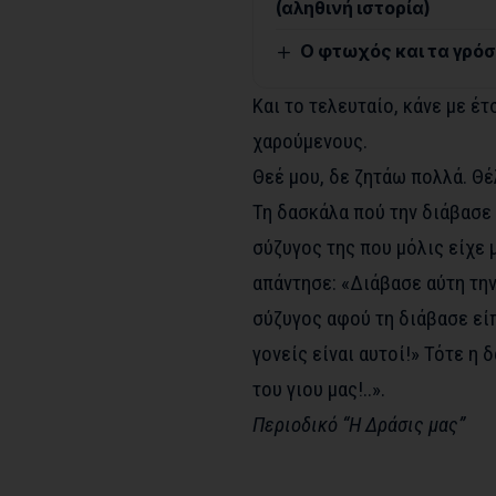
(αληθινή ιστορία)
O φτωχός και τα γρόσ
Και το τελευταίο, κάνε με έ
χαρούμενους.
Θεέ μου, δε ζητάω πολλά. Θέ
Τη δασκάλα πού την διάβασε
σύζυγος της που μόλις είχε μ
απάντησε: «Διάβασε αύτη την
σύζυγος αφού τη διάβασε είπ
γονείς είναι αυτοί!» Τότε η 
του γιου μας!..».
Περιοδικό “Η Δράσις μας”