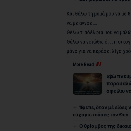
Και θέλω τη μαμά μου να με 
να με αγνοεί…
Θέλω τ’ αδέλφια μου να μαλώ
Θέλω να νοιώθω ό,τι η οικογ
μόνο για να περάσει λίγο χρό
More Read
«ἐγὼ πνευ
παρακαλῶ 
ὀφείλω ν
Ἔπρεπε, ὅταν μὲ εἶδες
εὐχαριστοῦσες τὸν Θεό, 
Ο θρίαμβος της δικαι