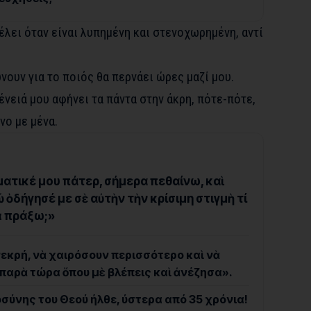
θέλει όταν είναι λυπημένη και στενοχωρημένη, αντί
νουν για το ποιός θα περνάει ώρες μαζί μου.
ένειά μου αφήνει τα πάντα στην άκρη, πότε-πότε,
νο με μένα.
ματικέ μου πάτερ, σήμερα πεθαίνω, καὶ
ὁδήγησέ με σὲ αὐτὴν τὴν κρίσιμη στιγμὴ τί
ὰ πράξω;»
 νεκρή, νὰ χαιρόσουν περισσότερο καὶ νὰ
παρὰ τώρα ὅπου μὲ βλέπεις καὶ ἀνέζησα».
οσύνης του Θεού ήλθε, ύστερα από 35 χρόνια!