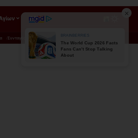
 Αγίων
ΡΟΗ
α
Συνταγές
Διατροφή - Φυσική Ιατρική