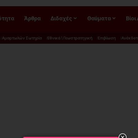
ότητα
Άρθρα
Διδαχές
Θαύματα
Βίοι
Αμαρτωλών Σωτηρία
Εθνικά \ Γεωστρατηγική
Επιβίωση
Ανέκδοτ