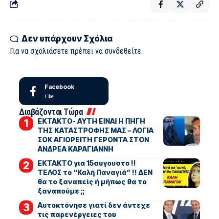
Δεν υπάρχουν Σχόλια
Για να σχολιάσετε πρέπει να
συνδεθείτε
.
Facebook
Like
Διαβάζονται Τώρα
ΕΚΤΑΚΤΟ- ΑΥΤΗ ΕΙΝΑΙ Η ΠΗΓΗ
ΤΗΣ ΚΑΤΑΣΤΡΟΦΗΣ ΜΑΣ – ΛΟΓΙΑ
ΣΟΚ ΑΓΙΟΡΕΙΤΗ ΓΕΡΟΝΤΑ ΣΤΟΝ
ΑΝΔΡΕΑ ΚΑΡΑΓΙΑΝΝΗ
ΕΚΤΑΚΤΟ για 15αυγουστο !!
ΤΕΛΟΣ το “Καλή Παναγιά” !! ΔΕΝ
θα το ξαναπείς ή μήπως θα το
ξαναπούμε ;;
Αυτοκτόνησε γιατί δεν άντεχε
τις παρενέργειες του