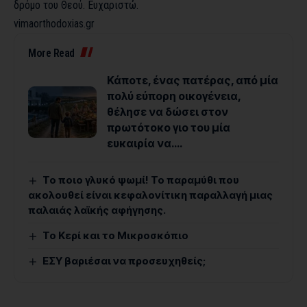
δρόμο του Θεού. Ευχαριστώ.
vimaorthodoxias.gr
More Read
Κάποτε, ένας πατέρας, από μία
πολύ εύπορη οικογένεια,
θέλησε να δώσει στον
πρωτότοκο γιο του μία
ευκαιρία να….
Το ποιο γλυκό ψωμί! Το παραμύθι που
ακολουθεί είναι κεφαλονίτικη παραλλαγή μιας
παλαιάς λαϊκής αφήγησης.
Το Κερί και το Μικροσκόπιο
ΕΣΥ βαριέσαι να προσευχηθείς;