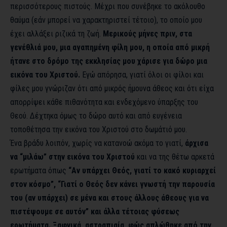
περισσότερους πιστούς. Μέχρι που συνέβηκε το ακόλουθο
θαύμα (εάν μπορεί να χαρακτηριστεί τέτοιο), το οποίο μου
έχει αλλάξει ριζικά τη ζωή.
Μερικούς μήνες πριν, στα
γενέθλιά μου, μια αγαπημένη φίλη μου, η οποία από μικρή
ήτανε στο δρόμο της εκκλησίας μου χάρισε για δώρο μια
εικόνα του Χριστού.
Εγώ απόρησα, γιατί όλοι οι φίλοι και
φίλες μου γνώριζαν ότι από μικρός ήμουνα άθεος και ότι είχα
απορρίψει κάθε πιθανότητα και ενδεχόμενο ύπαρξης του
Θεού. Δέχτηκα όμως το δώρο αυτό και από ευγένεια
τοποθέτησα την εικόνα του Χριστού στο δωμάτιό μου.
Ένα βράδυ λοιπόν, χωρίς να κατανοώ ακόμα το γιατί,
άρχισα
να “μιλάω” στην εικόνα του Χριστού
και να της θέτω αρκετά
ερωτήματα όπως
“Αν υπάρχει Θεός, γιατί το κακό κυριαρχεί
στον κόσμο”, “Γιατί ο Θεός δεν κάνει γνωστή την παρουσία
του (αν υπάρχει) σε μένα και στους άλλους άθεους για να
πιστέψουμε σε αυτόν” και άλλα τέτοιας φύσεως
ερωτήματα. Ξαφνικά, αστραπιαία, φώς απλώθηκε από την