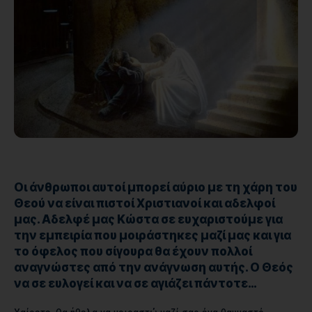
Οι άνθρωποι αυτοί μπορεί αύριο με τη χάρη του
Θεού να είναι πιστοί Χριστιανοί και αδελφοί
μας. Αδελφέ μας Κώστα σε ευχαριστούμε για
την εμπειρία που μοιράστηκες μαζί μας και για
το όφελος που σίγουρα θα έχουν πολλοί
αναγνώστες από την ανάγνωση αυτής. Ο Θεός
να σε ευλογεί και να σε αγιάζει πάντοτε…