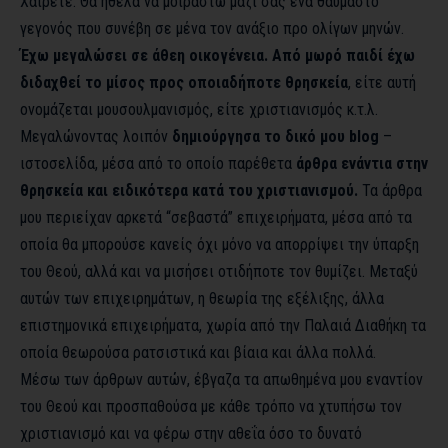
Χαίρετε. Θα ήθελα να μοιραστώ μαζί σας ένα θαυμαστό
γεγονός που συνέβη σε μένα τον ανάξιο προ ολίγων μηνών.
Έχω μεγαλώσει σε άθεη οικογένεια. Από μωρό παιδί έχω
διδαχθεί το μίσος προς οποιαδήποτε θρησκεία
, είτε αυτή
ονομάζεται μουσουλμανισμός, είτε χριστιανισμός κ.τ.λ.
Μεγαλώνοντας λοιπόν
δημιούργησα το δικό μου blog
–
ιστοσελίδα, μέσα από το οποίο παρέθετα
άρθρα ενάντια στην
θρησκεία και ειδικότερα κατά του χριστιανισμού.
Τα άρθρα
μου περιείχαν αρκετά “σεβαστά” επιχειρήματα, μέσα από τα
οποία θα μπορούσε κανείς όχι μόνο να απορρίψει την ύπαρξη
του Θεού, αλλά και να μισήσει οτιδήποτε τον θυμίζει. Μεταξύ
αυτών των επιχειρημάτων, η θεωρία της εξέλιξης, άλλα
επιστημονικά επιχειρήματα, χωρία από την Παλαιά Διαθήκη τα
οποία θεωρούσα ρατσιστικά και βίαια και άλλα πολλά.
Μέσω των άρθρων αυτών, έβγαζα τα απωθημένα μου εναντίον
του Θεού και προσπαθούσα με κάθε τρόπο να χτυπήσω τον
χριστιανισμό και να φέρω στην αθεΐα όσο το δυνατό