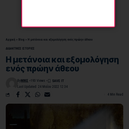
Αρχική
»
Blog
»
Η μετάνοια και εξομολόγηση ενός πρώην άθεου
ΔΙΔΑΚΤΙΚΕΣ ΙΣΤΟΡΙΕΣ
Η μετάνοια και εξομολόγηση
ενός πρώην άθεου
By
MIKE
193 Views
Last Updated: 24 Μαΐου 2022 12:34
4 Min Read