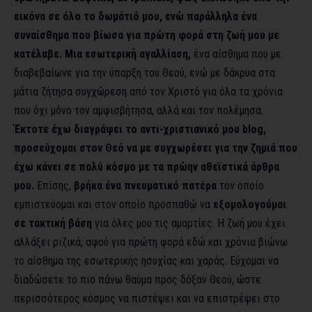
εικόνα σε όλο το δωμάτιό μου, ενώ παράλληλα ένα
συναίσθημα που βίωσα για πρώτη φορά στη ζωή μου με
κατέλαβε. Μια εσωτερική αγαλλίαση,
ένα αίσθημα που με
διαβεβαίωνε για την ύπαρξη του Θεού, ενώ με δάκρυα στα
μάτια ζήτησα συγχώρεση από τον Χριστό για όλα τα χρόνια
που όχι μόνο τον αμφισβήτησα, αλλά και τον πολέμησα.
Έκτοτε έχω διαγράψει το αντι-χριστιανικό μου blog,
προσεύχομαι στον Θεό να με συγχωρέσει για την ζημιά που
έχω κάνει σε πολύ κόσμο με τα πρώην αθεϊστικά άρθρα
μου.
Επίσης,
βρήκα ένα πνευματικό πατέρα
τον οποίο
εμπιστεύομαι και στον οποίο προσπαθώ να
εξομολογούμαι
σε τακτική βάση
για όλες μου τις αμαρτίες. Η ζωή μου έχει
αλλάξει ριζικά, αφού για πρώτη φορά εδώ και χρόνια βιώνω
το αίσθημα της εσωτερικής ησυχίας και χαράς. Εύχομαι να
διαδώσετε το πιο πάνω θαύμα προς δόξαν Θεού, ώστε
περισσότερος κόσμος να πιστέψει και να επιστρέψει στο