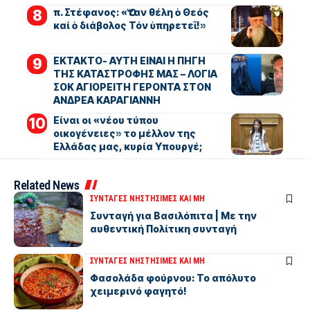
π. Στέφανος: «Ὅταν θέλη ὁ Θεός
καί ὁ διάβολος Τόν ὑπηρετεῖ!»
ΕΚΤΑΚΤΟ- ΑΥΤΗ ΕΙΝΑΙ Η ΠΗΓΗ
ΤΗΣ ΚΑΤΑΣΤΡΟΦΗΣ ΜΑΣ – ΛΟΓΙΑ
ΣΟΚ ΑΓΙΟΡΕΙΤΗ ΓΕΡΟΝΤΑ ΣΤΟΝ
ΑΝΔΡΕΑ ΚΑΡΑΓΙΑΝΝΗ
Είναι οι «νέου τύπου
οικογένειες» το μέλλον της
Ελλάδας μας, κυρία Υπουργέ;
Related News
ΣΥΝΤΑΓΕΣ ΝΗΣΤΗΣΙΜΕΣ ΚΑΙ ΜΗ
Συνταγή για Βασιλόπιτα | Με την
αυθεντική Πολίτικη συνταγή
ΣΥΝΤΑΓΕΣ ΝΗΣΤΗΣΙΜΕΣ ΚΑΙ ΜΗ
Φασολάδα φούρνου: Το απόλυτο
χειμερινό φαγητό!