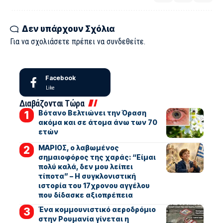
Δεν υπάρχουν Σχόλια
Για να σχολιάσετε πρέπει να
συνδεθείτε
.
Facebook
Like
Διαβάζονται Τώρα
Βότανο Βελτιώνει την Όραση
ακόμα και σε άτομα άνω των 70
ετών
ΜΑΡΙΟΣ, ο λαβωμένος
σημαιοφόρος της χαράς: “Είμαι
πολύ καλά, δεν μου λείπει
τίποτα” – Η συγκλονιστική
ιστορία του 17χρονου αγγέλου
που δίδασκε αξιοπρέπεια
Ένα κομμουνιστικό αεροδρόμιο
στην Ρουμανία γίνεται η