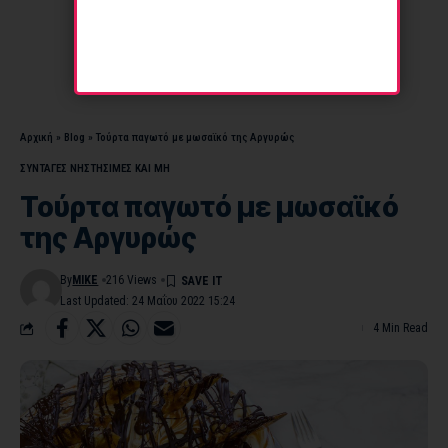
Αρχική
»
Blog
»
Τούρτα παγωτό µε μωσαϊκό της Αργυρώς
ΣΥΝΤΑΓΕΣ ΝΗΣΤΗΣΙΜΕΣ ΚΑΙ ΜΗ
Τούρτα παγωτό µε μωσαϊκό
της Αργυρώς
By
MIKE
216 Views
Last Updated: 24 Μαΐου 2022 15:24
4 Min Read