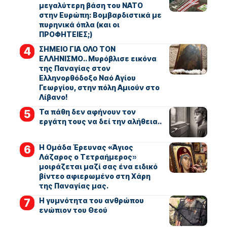
μεγαλύτερη βάση του ΝΑΤΟ
στην Ευρώπη: Βομβαρδιστικά με
πυρηνικά όπλα (και οι
ΠΡΟΦΗΤΕΙΕΣ;)
ΣΗΜΕΙΟ ΓΙΑ ΟΛΟ ΤΟΝ
ΕΛΛΗΝΙΣΜΟ.. Μυρόβλισε εικόνα
της Παναγίας στον
Ελληνορθόδοξο Ναό Αγίου
Γεωργίου, στην πόλη Αμιούν στο
Λίβανο!
Τα πάθη δεν αφήνουν τον
εργάτη τους να δεί την αλήθεια..
Η Ομάδα Έρευνας «Άγιος
Λάζαρος ο Τετραήμερος»
μοιράζεται μαζί σας ένα ειδικό
βίντεο αφιερωμένο στη Χάρη
της Παναγίας μας.
Η γυμνότητα του ανθρώπου
ενώπιον του Θεού