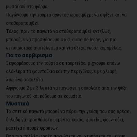
μωσαϊκού στη φόρμα.
Παγώνουμε την τούρτα αρκετές ώρες μέχρι να σφίξει και να
σταθεροποιηθεί.
Τέλος, πριν το παγωτό να σταθεροποιηθεί εντελώς,
μπορούμε να προσθέσουμε 4 κ.σ. dulce de leche, για πιο
εντυπωσιακό αποτέλεσμα και για έξτρα γεύση καραμέλας.
Για το σερβίρισμα
Ξεφορμάρουμε την τούρτα σε τουρτιέρα, ρίχνουμε επάνω
ολόκληρα τα φουντούκια και την περιχύνουμε με χλιαρή
λιωμένη σοκολάτα.
Αφήνουμε 2 με 3 λεπτά να παγώσει η σοκολάτα από την ψύξη
του παγωτού και κόβουμε σε κομμάτια.
Μυστικά
Το σπιτικό παγωτό μπορεί να πάρει την γεύση που σας αρέσει
δηλαδή να προσθέσετε μερέντα, κακάο, φυστίκι, φουντούκι,
μαστίχα ή πουρέ φρούτων.
Όσο πιο πολλές φορές παγιώσετε και χτυπήσετε το μείγμα