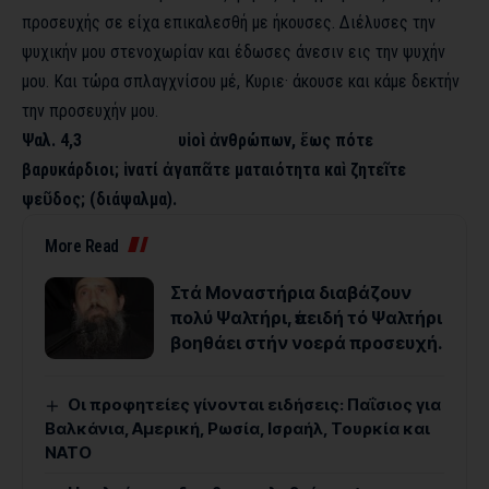
προσευχής σε είχα επικαλεσθή με ήκουσες. Διέλυσες την
ψυχικήν μου στενοχωρίαν και έδωσες άνεσιν εις την ψυχήν
μου. Και τώρα σπλαγχνίσου μέ, Κυριε· άκουσε και κάμε δεκτήν
την προσευχήν μου.
Ψαλ. 4,3 υἱοὶ ἀνθρώπων, ἕως πότε
βαρυκάρδιοι; ἱνατί ἀγαπᾶτε ματαιότητα καὶ ζητεῖτε
ψεῦδος; (διάψαλμα).
More Read
Στά Μοναστήρια διαβάζουν
πολύ Ψαλτήρι, ἐπειδή τό Ψαλτήρι
βοηθάει στήν νοερά προσευχή.
Οι προφητείες γίνονται ειδήσεις: Παΐσιος για
Βαλκάνια, Αμερική, Ρωσία, Ισραήλ, Τουρκία και
ΝΑΤΟ