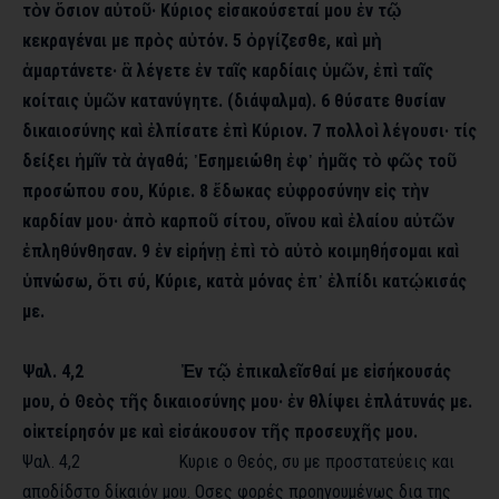
τὸν ὅσιον αὐτοῦ· Κύριος εἰσακούσεταί μου ἐν τῷ
κεκραγέναι με πρὸς αὐτόν. 5 ὀργίζεσθε, καὶ μὴ
ἁμαρτάνετε· ἃ λέγετε ἐν ταῖς καρδίαις ὑμῶν, ἐπὶ ταῖς
κοίταις ὑμῶν κατανύγητε. (διάψαλμα). 6 θύσατε θυσίαν
δικαιοσύνης καὶ ἐλπίσατε ἐπὶ Κύριον. 7 πολλοὶ λέγουσι· τίς
δείξει ἡμῖν τὰ ἀγαθά; ᾿Εσημειώθη ἐφ᾿ ἡμᾶς τὸ φῶς τοῦ
προσώπου σου, Κύριε. 8 ἔδωκας εὐφροσύνην εἰς τὴν
καρδίαν μου· ἀπὸ καρποῦ σίτου, οἴνου καὶ ἐλαίου αὐτῶν
ἐπληθύνθησαν. 9 ἐν εἰρήνῃ ἐπὶ τὸ αὐτὸ κοιμηθήσομαι καὶ
ὑπνώσω, ὅτι σύ, Κύριε, κατὰ μόνας ἐπ᾿ ἐλπίδι κατῴκισάς
με.
Ψαλ. 4,2 Ἐν τῷ ἐπικαλεῖσθαί με εἰσήκουσάς
μου, ὁ Θεὸς τῆς δικαιοσύνης μου· ἐν θλίψει ἐπλάτυνάς με.
οἰκτείρησόν με καὶ εἰσάκουσον τῆς προσευχῆς μου.
Ψαλ. 4,2 Κυριε ο Θεός, συ με προστατεύεις και
αποδίδστο δίκαιόν μου. Οσες φορές προηγουμένως δια της