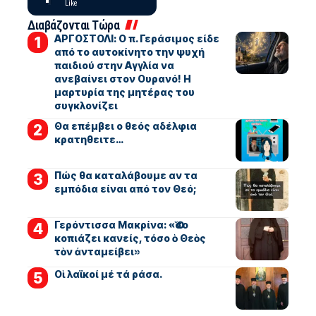
Like
Διαβάζονται Τώρα
ΑΡΓΟΣΤΟΛΙ: Ο π. Γεράσιμος είδε
από το αυτοκίνητο την ψυχή
παιδιού στην Αγγλία να
ανεβαίνει στον Ουρανό! Η
μαρτυρία της μητέρας του
συγκλονίζει
Θα επέμβει ο θεός αδέλφια
κρατηθειτε…
Πώς θα καταλάβουμε αν τα
εμπόδια είναι από τον Θεό;
Γερόντισσα Μακρίνα: «Ὅσο
κοπιάζει κανείς, τόσο ὁ Θεὸς
τὸν ἀνταμείβει»
Οἱ λαϊκοί μέ τά ράσα.