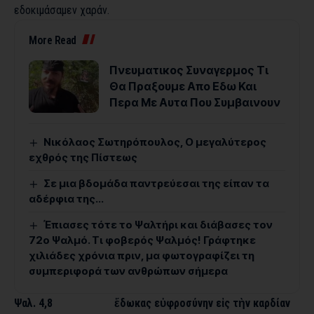
εδοκιμάσαμεν χαράν.
More Read
Πνευματικος Συναγερμος Τι
Θα Πραξουμε Απο Εδω Και
Περα Με Αυτα Που Συμβαινουν
Νικόλαος Σωτηρόπουλος, Ο μεγαλύτερος
εχθρός της Πίστεως
Σε μια βδομάδα παντρεύεσαι της είπαν τα
αδέρφια της…
Έπιασες τότε το Ψαλτήρι και διάβασες τον
72ο Ψαλμό. Τι φοβερός Ψαλμός! Γρά­φτηκε
χιλιάδες χρόνια πριν, μα φωτογραφίζει τη
συμπεριφορά των ανθρώπων σήμερα
Ψαλ. 4,8 ἔδωκας εὐφροσύνην εἰς τὴν καρδίαν