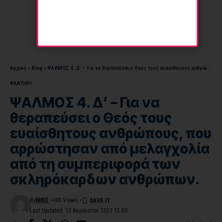
Αρχική
»
Blog
»
ΨΑΛΜΟΣ 4. Δ’ – Για να θεραπεύσει ο Θεός τους ευαίσθητους ανθρώπους, που αρρώστησαν από μελαγχολία από τη συμπεριφορά των σκληρόκαρδων ανθρώπων.
ΨΑΛΤΗΡΙ
ΨΑΛΜΟΣ 4. Δ’ – Για να
θεραπεύσει ο Θεός τους
ευαίσθητους ανθρώπους, που
αρρώστησαν από μελαγχολία
από τη συμπεριφορά των
σκληρόκαρδων ανθρώπων.
By
MIKE
483 Views
Last Updated: 12 Αυγούστου 2022 12:50