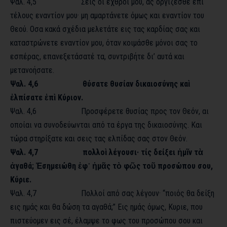
Ψαλ. 4,5 Σεις οι εχθροί μου, ας οργιζεσθε επί
τέλους εναντίον μου· μη αμαρτάνετε όμως και εναντίον του
Θεού. Οσα κακά σχέδια μελετάτε εις τας καρδίας σας και
καταστρώνετε εναντίον μου, όταν κοιμάσθε μόνοι σας το
εσπέρας, επανεξετάσατέ τα, συντριβήτε δι’ αυτά και
μετανοήσατε.
Ψαλ. 4,6 θύσατε θυσίαν δικαιοσύνης καὶ
ἐλπίσατε ἐπὶ Κύριον.
Ψαλ. 4,6 Προσφέρετε θυσίας προς τον Θεόν, αι
οποίαι να συνοδεύωνται από τα έργα της δικαιοσύνης. Και
τώρα στηρίξατε και σεις τας ελπίδας σας στον Θεόν.
Ψαλ. 4,7 πολλοὶ λέγουσι· τίς δείξει ἡμῖν τὰ
ἀγαθά; Ἐσημειώθη ἐφ᾿ ἡμᾶς τὸ φῶς τοῦ προσώπου σου,
Κύριε.
Ψαλ. 4,7 Πολλοί από σας λέγουν· “ποιός θα δείξη
εις ημάς και θα δώση τα αγαθά;” Εις ημάς όμως, Κυριε, που
πιστεύομεν εις σέ, έλαμψε το φως του προσώπου σου και