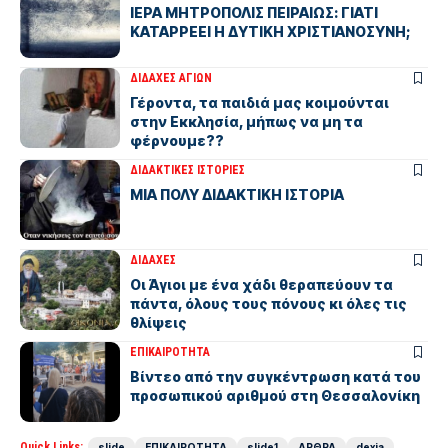
ΙΕΡΑ ΜΗΤΡΟΠΟΛΙΣ ΠΕΙΡΑΙΩΣ: ΓΙΑΤΙ
ΚΑΤΑΡΡΕΕΙ Η ΔΥΤΙΚΗ ΧΡΙΣΤΙΑΝΟΣΥΝΗ;
ΔΙΔΑΧΕΣ ΑΓΙΩΝ
Γέροντα, τα παιδιά μας κοιμούνται
στην Εκκλησία, μήπως να μη τα
φέρνουμε??
ΔΙΔΑΚΤΙΚΕΣ ΙΣΤΟΡΙΕΣ
ΜΙΑ ΠΟΛΥ ΔΙΔΑΚΤΙΚΗ ΙΣΤΟΡΙΑ
ΔΙΔΑΧΕΣ
Οι Άγιοι με ένα χάδι θεραπεύουν τα
πάντα, όλους τους πόνους κι όλες τις
θλίψεις
ΕΠΙΚΑΙΡΟΤΗΤΑ
Βίντεο από την συγκέντρωση κατά του
προσωπικού αριθμού στη Θεσσαλονίκη
Quick Links:
slide
ΕΠΙΚΑΙΡΟΤΗΤΑ
slide1
ΑΡΘΡΑ
dexia