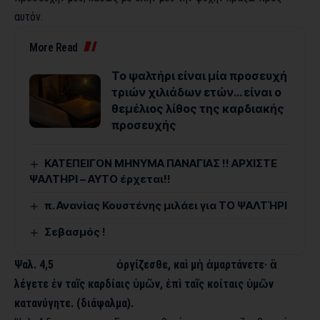
αυτόν.
More Read
Το ψαλτήρι είναι μία προσευχή
τριών χιλιάδων ετών… είναι ο
θεμέλιος λίθος της καρδιακής
προσευχής
ΚΑΤΕΠΕΙΓΟΝ ΜΗΝΥΜΑ ΠΑΝΑΓΙΑΣ !! ΑΡΧΙΣΤΕ
ΨΑΛΤΗΡΙ – ΑΥΤΟ έρχεται!!
π. Ανανίας Κουστένης μιλάει για ΤΟ ΨΑΛΤΉΡΙ
Σεβασμός !
Ψαλ. 4,5 ὀργίζεσθε, καὶ μὴ ἁμαρτάνετε· ἃ
λέγετε ἐν ταῖς καρδίαις ὑμῶν, ἐπὶ ταῖς κοίταις ὑμῶν
κατανύγητε. (διάψαλμα).