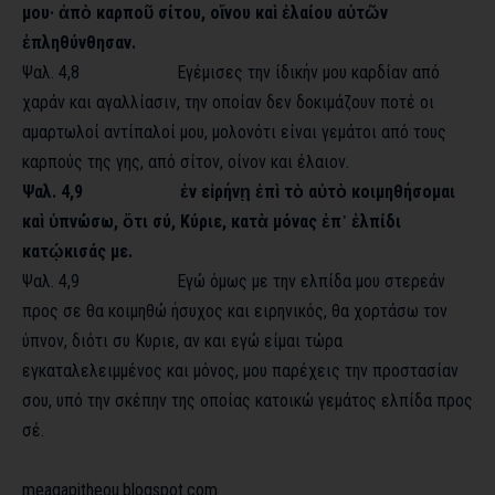
μου· ἀπὸ καρποῦ σίτου, οἴνου καὶ ἐλαίου αὐτῶν
ἐπληθύνθησαν.
Ψαλ. 4,8 Εγέμισες την ίδικήν μου καρδίαν από
χαράν και αγαλλίασιν, την οποίαν δεν δοκιμάζουν ποτέ οι
αμαρτωλοί αντίπαλοί μου, μολονότι είναι γεμάτοι από τους
καρπούς της γης, από σίτον, οίνον και έλαιον.
Ψαλ. 4,9 ἐν εἰρήνῃ ἐπὶ τὸ αὐτὸ κοιμηθήσομαι
καὶ ὑπνώσω, ὅτι σύ, Κύριε, κατὰ μόνας ἐπ᾿ ἐλπίδι
κατῴκισάς με.
Ψαλ. 4,9 Εγώ όμως με την ελπίδα μου στερεάν
προς σε θα κοιμηθώ ήσυχος και ειρηνικός, θα χορτάσω τον
ύπνον, διότι συ Κυριε, αν και εγώ είμαι τώρα
εγκαταλελειμμένος και μόνος, μου παρέχεις την προστασίαν
σου, υπό την σκέπην της οποίας κατοικώ γεμάτος ελπίδα προς
σέ.
meagapitheou.blogspot.com