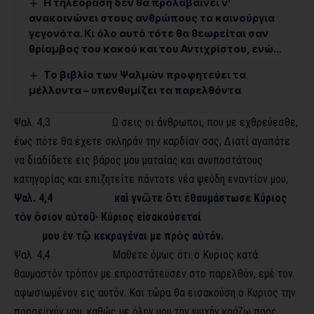
Η τηλεόραση δεν θα προλαβαίνει ν’
ανακοινώνει στους ανθρώπους τα καινούργια
γεγονότα. Κι όλο αυτό τότε θα θεωρείται σαν
θρίαµβος του κακού και του Αντιχρίστου, ενώ…
Το βιβλίο των Ψαλμών προφητεύει τα
μέλλοντα – υπενθυμίζει τα παρελθόντα
Ψαλ. 4,3 Ω σεις οι άνθρωποι, που με εχθρεύεσθε,
έως πότε θα έχετε σκληράν την καρδίαν σας; Διατί αγαπάτε
να διαδίδετε εις βάρος μου ματαίας και ανυποστάτους
κατηγορίας και επιζητείτε πάντοτε νέα ψεύδη εναντίον μου;
Ψαλ. 4,4 καὶ γνῶτε ὅτι ἐθαυμάστωσε Κύριος
τὸν ὅσιον αὐτοῦ· Κύριος εἰσακούσεταί
μου ἐν τῷ κεκραγέναι με πρὸς αὐτόν.
Ψαλ. 4,4 Μαθετε όμως ότι ο Κυριος κατά
θαυμαστόν τρόπον με επροστάτευσεν στο παρελθόν, εμέ τον
αφωσιωμένον εις αυτόν. Και τώρα θα εισακούση ο Κυριος την
προσευχήν μου, καθώς με όλην μου την ψυχήν κράζω προς