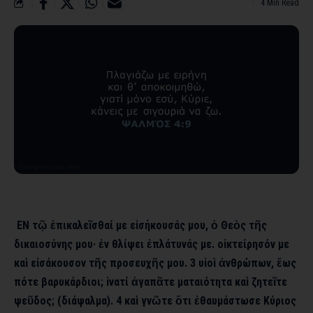
4 Min Read
ΕΝ τῷ ἐπικαλεῖσθαί με εἰσήκουσάς μου, ὁ Θεὸς τῆς
δικαιοσύνης μου· ἐν θλίψει ἐπλάτυνάς με. οἰκτείρησόν με
καὶ εἰσάκουσον τῆς προσευχῆς μου. 3 υἱοὶ ἀνθρώπων, ἕως
πότε βαρυκάρδιοι; ἱνατί ἀγαπᾶτε ματαιότητα καὶ ζητεῖτε
ψεῦδος; (διάψαλμα). 4 καὶ γνῶτε ὅτι ἐθαυμάστωσε Κύριος