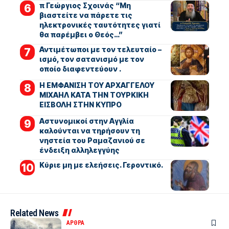
π Γεώργιος Σχοινάς “Μη
βιαστείτε να πάρετε τις
ηλεκτρονικές ταυτότητες γιατί
θα παρέμβει ο Θεός…”
Αντιμέτωποι με τον τελευταίο –
ισμό, τον σατανισμό με τον
οποίο διαφεντεύουν .
Η ΕΜΦΑΝΙΣΗ ΤΟΥ ΑΡΧΑΓΓΕΛΟΥ
ΜΙΧΑΗΛ ΚΑΤΑ ΤΗΝ ΤΟΥΡΚΙΚΗ
ΕΙΣΒΟΛΗ ΣΤΗΝ ΚΥΠΡΟ
Αστυνομικοί στην Αγγλία
καλούνται να τηρήσουν τη
νηστεία του Ραμαζανιού σε
ένδειξη αλληλεγγύης
Kύριε μη με ελεήσεις. Γεροντικό.
Related News
ΑΡΘΡΑ