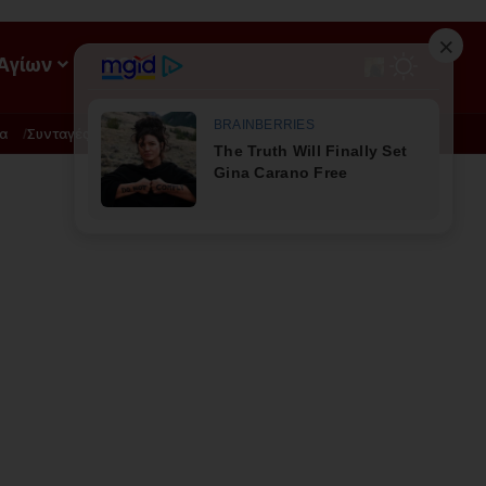
 Αγίων
ΡΟΗ
α
Συνταγές
Διατροφή - Φυσική Ιατρική