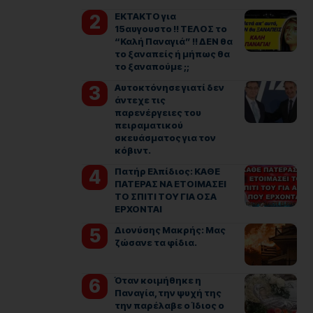
ΕΚΤΑΚΤΟ για
15αυγουστο !! ΤΕΛΟΣ το
“Καλή Παναγιά” !! ΔΕΝ θα
το ξαναπείς ή μήπως θα
το ξαναπούμε ;;
Αυτοκτόνησε γιατί δεν
άντεχε τις
παρενέργειες του
πειραματικού
σκευάσματος για τον
κόβιντ.
Πατήρ Ελπίδιος: ΚΑΘΕ
ΠΑΤΕΡΑΣ ΝΑ ΕΤΟΙΜΑΣΕΙ
ΤΟ ΣΠΙΤΙ ΤΟΥ ΓΙΑ ΟΣΑ
ΕΡΧΟΝΤΑΙ
Διονύσης Μακρής: Μας
ζώσανε τα φίδια.
Όταν κοιμήθηκε η
Παναγία, την ψυχή της
την παρέλαβε ο Ίδιος ο