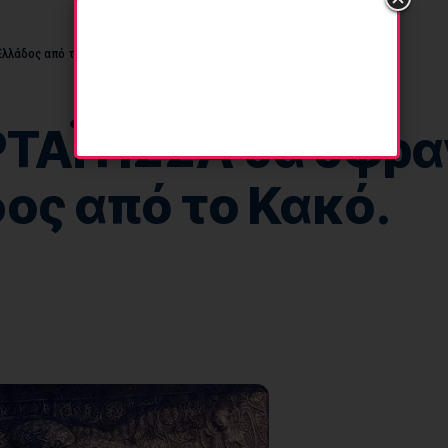
Ελλάδος από το Κακό.
ΑΪΤΙΣΣΑ θα σφραγί
ος από το Κακό.