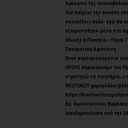
πρόσωπο της ακτινοβολού
Τού παίρνει την σκούπα από
σκουπίζεις καλά· εγώ θα σ
εξαφανίσθηκε μέσα στο Ιερό
έδιωξε ή Παναγία.» Πηγή: Γ
Πνευματικη Αφύπνιση
Όταν παρευρισκόμαστε ενώ
ΟΡΟΥΣ παρακαλούμε τον Π
στρατηγῷ τὰ νικητήρια…» 
ΘΕΟΤΟΚΟΥ χαμογελάει βλέπ
https://konstantinoupolip
Δρ. Κωνσταντίνος Βαρδάκα
(αναδημοσίευση από την 2