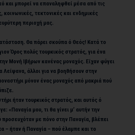
κό και μπορεί να επαναληφθεί μέσα από τις
 κοινωνικές, τεκτονικές και ενδημικές
ευρύτερη περιοχή μας.
κατάσταση. Θα πάρει σκούπα ό Θεός! Κατά το
γιον Όρος πολύς τουρκικός στρατός, για ένα
στην Μονή Ιβήρων κανένας μοναχός. Είχαν φύγει
ια Λείψανα, άλλοι για να βοηθήσουν στην
μοναστήρι μόνον ένας μοναχός από μακριά πού
ύπιζε.
τήρι ήταν τουρκικός στρατός, και αυτός ό
ε: «Παναγία μου, τι θα γίνει μ’ αυτήν την
 προσευχόταν με πόνο στην Παναγία, βλέπει
κα – ήταν ή Παναγία – πού έλαμπε και το