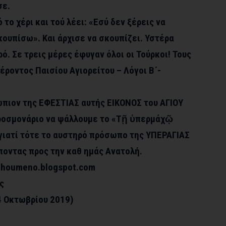
σε.
 το χέρι και τού λέει: «Εσύ δεν ξέρεις να
κουπίσω». Και άρχισε να σκουπίζει. Υστέρα
. Σε τρεις μέρες έφυγαν όλοι οι Τούρκοι! Τους
έροντος Παισίου Αγιορείτου – Λόγοι Β΄-
πιον της ΕΦΕΣΤΙΑΣ αυτής ΕΙΚΟΝΟΣ του ΑΓΙΟΥ
ροσμονάριο να ψάλλουμε το «Τῇ ὑπερμάχῷ
γιατί τότε το αυστηρό πρόσωπο της ΥΠΕΡΑΓΙΑΣ
οντας προς την καθ ημάς Ανατολή.
othoumeno.blogspot.com
ς
4 Οκτωβρίου 2019)