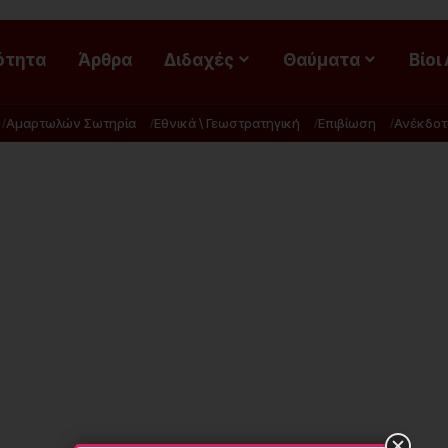
ότητα
Άρθρα
Διδαχές
Θαύματα
Βίοι
Αμαρτωλών Σωτηρία
Εθνικά \ Γεωστρατηγική
Επιβίωση
Ανέκδοτ