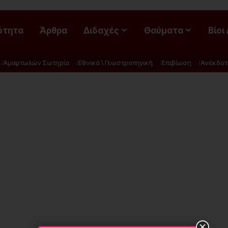
ότητα
Άρθρα
Διδαχές
Θαύματα
Βίοι
Αμαρτωλών Σωτηρία
Εθνικά \ Γεωστρατηγική
Επιβίωση
Ανέκδοτ