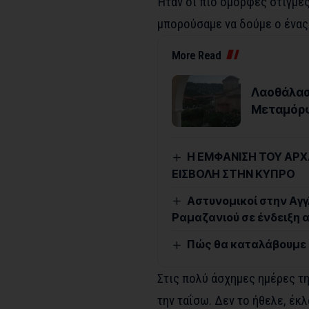
Ήταν οι πιο όμορφες στιγμές
μπορούσαμε να δούμε ο ένας
More Read
Λαοθάλασ
Μεταμόρ
Η ΕΜΦΑΝΙΣΗ ΤΟΥ ΑΡΧ
ΕΙΣΒΟΛΗ ΣΤΗΝ ΚΥΠΡΟ
Αστυνομικοί στην Αγγ
Ραμαζανιού σε ένδειξη 
Πώς θα καταλάβουμε α
Στις πολύ άσχημες ημέρες τη
την ταΐσω. Δεν το ήθελε, έκ