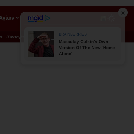
 Αγίων
ΡΟΗ
α
Συνταγές
Διατροφή - Φυσική Ιατρική