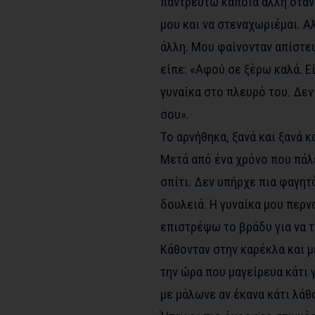
παντρευτώ κάποια άλλη όταν
μου και να στεναχωριέμαι. Α
άλλη. Μου φαίνονταν απίστευτ
είπε: «Αφού σε ξέρω καλά. Ε
γυναίκα στο πλευρό του. Δε
σου».
Το αρνήθηκα, ξανά και ξανά κ
Μετά από ένα χρόνο που πάλε
σπίτι. Δεν υπήρχε πια φαγητ
δουλειά. Η γυναίκα μου περν
επιστρέψω το βράδυ για να 
Κάθονταν στην καρέκλα και μ
την ώρα που μαγείρευα κάτι 
με μάλωνε αν έκανα κάτι λάθ