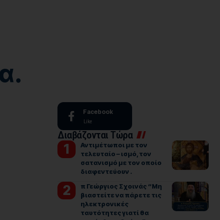
α.
Facebook
Like
Διαβάζονται Τώρα
Αντιμέτωποι με τον
τελευταίο – ισμό, τον
σατανισμό με τον οποίο
διαφεντεύουν .
π Γεώργιος Σχοινάς “Μη
βιαστείτε να πάρετε τις
ηλεκτρονικές
ταυτότητες γιατί θα