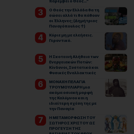
παρέμβει ο Θεός…”
Ο Θεός την Ελλάδα θα τη
σώσει αλλά τι θα πάθουν
οι Έλληνες; (Δημήτριος
Παναγόπουλος ♰)
Kύριε μη με ελεήσεις.
Γεροντικό.
Η Σκοτεινή Αλήθεια των
Ενεργειακών Ποτών:
Κίνδυνοι, Συστατικά και
Φυσικές Εναλλακτικές
ΜΟΝΑΧΗ ΠΕΛΑΓΙΑ
ΤΡΟΥΜΟΥΛΙΑΡΗ μια
ακόμα οσιακή μορφή
της Καλύμνου και η
ιδιαίτερη σχέση της με
την Παναγία
Η ΜΕΤΑΜΟΡΦΩΣΗ ΤΟΥ
ΣΩΤΗΡΟΣ ΧΡΙΣΤΟΥ ΩΣ
ΠΡΟΓΕΥΣΗ ΤΗΣ
ΒΑΣΙΛΕΙΑΣ ΤΟΥ ΘΕΟΥ