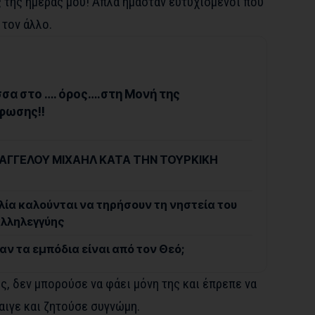
 της ημέρας μου! Απλά ήμασταν ευτυχισμένοι που
 τον άλλο.
σα στο …. όρος….στη Μονή της
φωσης!!
ΑΓΓΕΛΟΥ ΜΙΧΑΗΛ ΚΑΤΑ ΤΗΝ ΤΟΥΡΚΙΚΗ
λία καλούνται να τηρήσουν τη νηστεία του
αλληλεγγύης
ν τα εμπόδια είναι από τον Θεό;
ς, δεν μπορούσε να φάει μόνη της και έπρεπε να
λαιγε και ζητούσε συγνώμη.