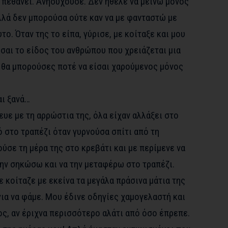
 πεθάνει. Ανησυχούσε. Δεν ήθελε να μείνω μόνος
λλά δεν μπορούσα ούτε καν να με φανταστώ με
ο. Όταν της το είπα, γύρισε, με κοίταξε και μου
ίσαι το είδος του ανθρώπου που χρειάζεται μια
ν θα μπορούσες ποτέ να είσαι χαρούμενος μόνος
αι ξανά…
υε με τη αρρώστια της, όλα είχαν αλλάξει στο
ό στο τραπέζι όταν γυρνούσα σπίτι από τη
ούσε τη μέρα της στο κρεβάτι και με περίμενε να
την σηκώσω και να την μεταφέρω στο τραπέζι.
ε κοίταζε με εκείνα τα μεγάλα πράσινα μάτια της
για να φάμε. Μου έδινε οδηγίες χαμογελαστή και
ος, αν έριχνα περισσότερο αλάτι από όσο έπρεπε.