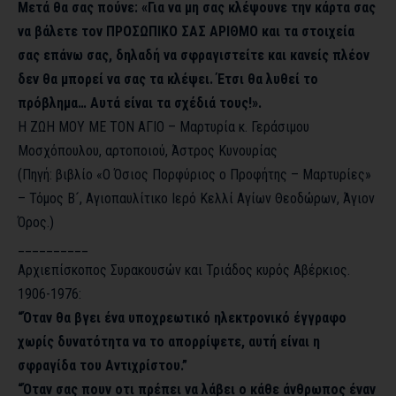
Μετά θα σας πούνε: «Για να μη σας κλέψουνε την κάρτα σας
να βάλετε τον ΠΡΟΣΩΠΙΚΟ ΣΑΣ ΑΡΙΘΜΟ και τα στοιχεία
σας επάνω σας, δηλαδή να σφραγιστείτε και κανείς πλέον
δεν θα μπορεί να σας τα κλέψει. Έτσι θα λυθεί το
πρόβλημα… Αυτά είναι τα σχέδιά τους!».
Η ΖΩΗ ΜΟΥ ΜΕ ΤΟΝ ΑΓΙΟ – Μαρτυρία κ. Γεράσιμου
Μοσχόπουλου, αρτοποιού, Άστρος Κυνουρίας
(Πηγή: βιβλίο «Ο Όσιος Πορφύριος ο Προφήτης – Μαρτυρίες»
– Τόμος Β´, Αγιοπαυλίτικο Ιερό Κελλί Αγίων Θεοδώρων, Άγιον
Όρος.)
__________
Αρχιεπίσκοπος Συρακουσών και Τριάδος κυρός Αβέρκιος.
1906-1976:
“Όταν θα βγει ένα υποχρεωτικό ηλεκτρονικό έγγραφο
χωρίς δυνατότητα να το απορρίψετε, αυτή είναι η
σφραγίδα του Αντιχρίστου.”
“Όταν σας πουν οτι πρέπει να λάβει ο κάθε άνθρωπος έναν