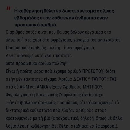
Η κυβέρνηση θέλει να δώσει σύντομα σε λίγες
εβδομάδες στον κάθε έναν άνθρωπο έναν
προσωπικό αριθμό.
Ο αριθμός αυτός είναι που θα μας βάλουν αργότερα στο
μέτωπο ή στο χέρι στο σφράγισμα, χάραγμα του αντιχρίστου.
Προσωπικός αριθμός πολίτη… ίσον σφράγισμα.
Δεν παίρνουμε ούτε νέα ταυτότητα,
ούτε προσωπικό αριθμό πολίτη!!!
Εἶναι ἡ πρώτη φορὰ ποὺ ἔχουμε ἀριθμὸ ΠΡΟΣΩΠΟΥ, διότι
στὴν μὲν ταυτότητα εἴχαμε: Ἀριθμὸ ΔΕΛΤΙΟΥ ΤΑΥΤΟΤΗΤΑΣ,
στὰ δὲ ΑΦΜ καὶ ΑΜΚΑ εἴχαμε Ἀριθμοὺς ΜΗΤΡΩΟΥ,
Φορολογικοῦ ἢ Κοινωνικῆς Ἀσφάλισης ἀντίστοιχα.
Ἐὰν ἐπιβάλλουν ἀριθμοὺς προσώπου, τότε ὁμοιάζουν μὲ τὰ
δικτατορικὰ καθεστῶτα ποὺ ἔβαζαν ἀριθμοὺς στοὺς
κρατουμένους μὲ τὴ βία (ὑποχρεωτικά, δηλαδή, ὅπως μὲ ἄλλα
λόγια λέει ἡ κυβέρνηση ὅτι θέλει σταδιακὰ νὰ ἐφαρμόσει).