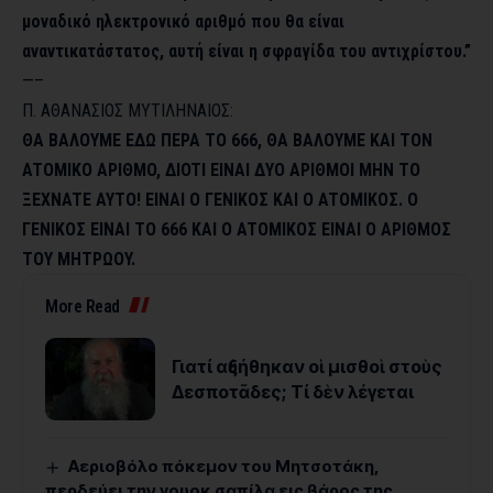
μοναδικό ηλεκτρονικό αριθμό που θα είναι
αναντικατάστατος, αυτή είναι η σφραγίδα του αντιχρίστου.”
—–
Π. AΘANAΣIOΣ MYTIΛHNAIOΣ:
ΘA BAΛOYME EΔΩ ΠEPA TO 666, ΘA BAΛOYME KAI TON
ATOMIKO APIΘMO, ΔIOTI EINAI ΔYO APIΘMOI MHN TO
ΞEXNATE AYTO! EINAI O ΓENIKOΣ KAI O ATOMIKOΣ. O
ΓENIKOΣ EINAI TO 666 KAI O ATOMIKOΣ EINAI O APIΘMOΣ
TOY MHTPΩOY.
More Read
Γιατί αὐξήθηκαν οἱ μισθοὶ στοὺς
Δεσποτᾶδες; Τί δὲν λέγεται
Αεριοβόλο πόκεμον του Μητσοτάκη,
περδεύει την γουοκ σαπίλα εις βάρος της