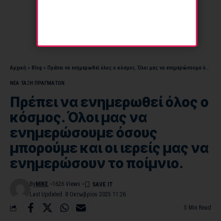
Αρχική
»
Blog
»
Πρέπει να ενημερωθεί όλος ο κόσμος. Όλοι μας να ενημερώσουμε όσους μπορούμε και οι ιερείς μας να ενημερώσουν το ποίμνιο.
ΝΕΑ ΤΑΞΗ ΠΡΑΓΜΑΤΩΝ
Πρέπει να ενημερωθεί όλος ο
κόσμος. Όλοι μας να
ενημερώσουμε όσους
μπορούμε και οι ιερείς μας να
ενημερώσουν το ποίμνιο.
By
MIKE
1626 Views
Last Updated: 8 Οκτωβρίου 2025 11:26
5 Min Read