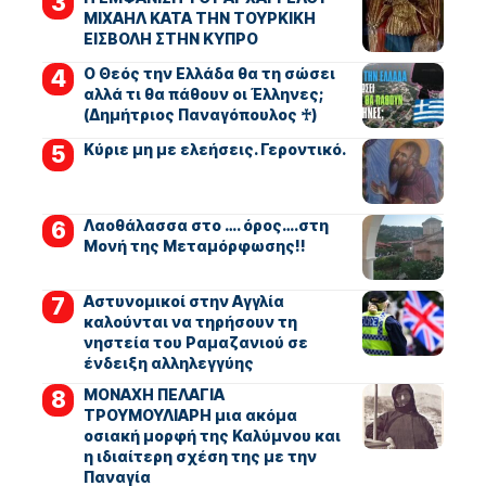
ΜΙΧΑΗΛ ΚΑΤΑ ΤΗΝ ΤΟΥΡΚΙΚΗ
ΕΙΣΒΟΛΗ ΣΤΗΝ ΚΥΠΡΟ
Ο Θεός την Ελλάδα θα τη σώσει
αλλά τι θα πάθουν οι Έλληνες;
(Δημήτριος Παναγόπουλος ♰)
Kύριε μη με ελεήσεις. Γεροντικό.
Λαοθάλασσα στο …. όρος….στη
Μονή της Μεταμόρφωσης!!
Αστυνομικοί στην Αγγλία
καλούνται να τηρήσουν τη
νηστεία του Ραμαζανιού σε
ένδειξη αλληλεγγύης
ΜΟΝΑΧΗ ΠΕΛΑΓΙΑ
ΤΡΟΥΜΟΥΛΙΑΡΗ μια ακόμα
οσιακή μορφή της Καλύμνου και
η ιδιαίτερη σχέση της με την
Παναγία