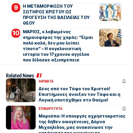
Η ΜΕΤΑΜΟΡΦΩΣΗ ΤΟΥ
ΣΩΤΗΡΟΣ ΧΡΙΣΤΟΥ ΩΣ
ΠΡΟΓΕΥΣΗ ΤΗΣ ΒΑΣΙΛΕΙΑΣ ΤΟΥ
ΘΕΟΥ
ΜΑΡΙΟΣ, ο λαβωμένος
σημαιοφόρος της χαράς: “Είμαι
πολύ καλά, δεν μου λείπει
τίποτα” – Η συγκλονιστική
ιστορία του 17χρονου αγγέλου
που δίδασκε αξιοπρέπεια
Related News
ΘΑΥΜΑΤΑ
Δέος από τον Τάφο του Χριστού!
Επιστήμονες άνοιξαν τον Τάφο και η
Λογική υποτάχθηκε στο Θαύμα!
ΕΠΙΚΑΙΡΟΤΗΤΑ
Μαρούπα: Η υπουργός αχρηστοκρατίας
της δήθεν οικογένειας, Δόμνα
Μιχαηλίδου, μας ανακοίνωσε την
κατάργηση της οικογένειας.