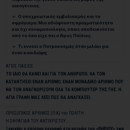
οικογένειας.
Ο υποχρεωτικός εμβολιασμός και το
σφράγισμα: Μια αδιάψευστη πραγματικότητα
και όχι συνωμοσιολογία, όπως αποδεικνύεται
από τα όσα είχε πει ο Άγιος Παΐσιος.
Τι εννοεί ο Πατροκοσμάς όταν μιλάει για
έναν κασιδιάρη;
AΓIOΣ ΠAIΣIOΣ:
TO IΔIO ΘA KANEI KAI ΓIA TON ANΘPΩΠO. ΘA TON
KATANTHΣEI ENAN APIΘMO. ENAN MONAΔIKO APIΘMO ΠOY
NA TON ANAΓNΩPIZOYN OΛA TA KOMΠIOYTEP THΣ ΓHΣ. H
AΓIA ΓPAΦH MAΣ ΛEEI ΠΩΣ ΘA ANAΓKAΣEI.
……………..
ΠΡΟΣΩΠΙΚΟΣ ΑΡΙΘΜΟΣ (Π.Α) του ΠΟΛΙΤΗ:
Η ΣΦΡΑΓΙΔΑ ΤΟΥ ΑΝΤΙΧΡΙΣΤΟΥ… :
Ξεκινάει η επίσημη εγγραφή στα μητρώα του «ΘΗΡΙΟΥ» των