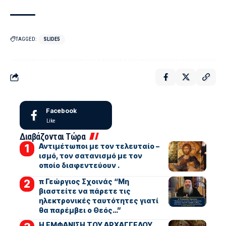
TAGGED:
SLIDE5
Facebook
Like
Διαβάζονται Τώρα
Αντιμέτωποι με τον τελευταίο –
ισμό, τον σατανισμό με τον
οποίο διαφεντεύουν .
π Γεώργιος Σχοινάς “Μη
βιαστείτε να πάρετε τις
ηλεκτρονικές ταυτότητες γιατί
θα παρέμβει ο Θεός…”
Η ΕΜΦΑΝΙΣΗ ΤΟΥ ΑΡΧΑΓΓΕΛΟΥ