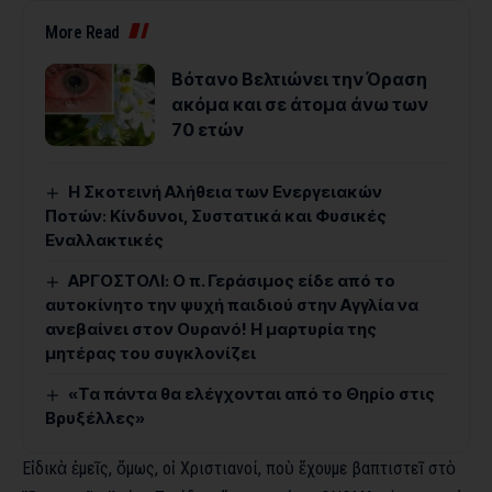
More Read
Βότανο Βελτιώνει την Όραση
ακόμα και σε άτομα άνω των
70 ετών
Η Σκοτεινή Αλήθεια των Ενεργειακών
Ποτών: Κίνδυνοι, Συστατικά και Φυσικές
Εναλλακτικές
ΑΡΓΟΣΤΟΛΙ: Ο π. Γεράσιμος είδε από το
αυτοκίνητο την ψυχή παιδιού στην Αγγλία να
ανεβαίνει στον Ουρανό! Η μαρτυρία της
μητέρας του συγκλονίζει
«Τα πάντα θα ελέγχονται από το Θηρίο στις
Βρυξέλλες»
Εἰδικὰ ἐμεῖς, ὅμως, οἱ Χριστιανοί, ποὺ ἔχουμε βαπτιστεῖ στὸ