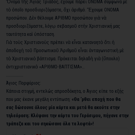
Ὄνομα τῆς Ἁγίας Τριάδος, ἔχουμε πάρει ΟΝΟΜΑ σύμφωνα μὲ
τὸ ὁποῖο προσδιοριζόμαστε, ὄχι ἀριθμό. Ἔχουμε ΟΝΟΜΑ
προσώπου. Δὲν θέλουμε ΑΡΙΘΜΟ προσώπου γιὰ νὰ
προσδιοριζόμαστε, λόγῳ σεβασμοῦ στὴν Χριστιανική μας
ταυτότητα καὶ ὑπόσταση.
Γιὰ τοὺς Χριστιανοὺς πρέπει νὰ εἶναι κατανοητὸ ὅτι ἡ
ἀποδοχὴ τοῦ Προσωπικοῦ Ἀριθμοῦ εἶναι ἀνταγωνιστικὴ μὲ
τὸ Χριστιανικὸ βάπτισμα. Πρόκειται δηλαδὴ γιὰ (ὕπουλο)
ἀντιχριστιανικὸ «ΑΡΙΘΜΟ-ΒΑΠΤΙΣΜΑ»…
……………….
Άγιος Πορφύριος:
Κάποια στιγμή, εντελώς απροσδόκητα, ο Άγιος είπε το εξής
που μας έκανε μεγάλη εντύπωση:
«Θα ‘ρθει εποχή που θα
σας δώσουνε όλους μία κάρτα και μετά θα ακούτε στην
τηλεόραση: Κλέψανε την κάρτα του Γεράσιμου, πήγανε στην
τράπεζα και του σηκώσανε όλα τα λεφτά»!