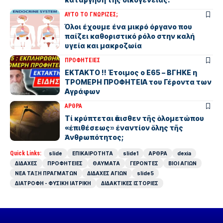
ΑΥΤΟ ΤΟ ΓΝΩΡΙΖΕΣ;
Όλοι έχουμε ένα μικρό όργανο που
παίζει καθοριστικό ρόλο στην καλή
υγεία και μακροζωία
ΠΡΟΦΗΤΕΙΕΣ
ΕΚΤΑΚΤΟ !! Έτοιμος ο Ε65 – ΒΓΗΚΕ η
ΤΡΟΜΕΡΗ ΠΡΟΦΗΤΕΙΑ του Γέροντα των
Αγράφων
ΑΡΘΡΑ
Τί κρύπτεται ὄπισθεν τῆς ὁλομετώπου
«ἐπιθέσεως» ἐναντίον ὅλης τῆς
Ἀνθρωπότητος;
Quick Links:
slide
ΕΠΙΚΑΙΡΟΤΗΤΑ
slide1
ΑΡΘΡΑ
dexia
ΔΙΔΑΧΕΣ
ΠΡΟΦΗΤΕΙΕΣ
ΘΑΥΜΑΤΑ
ΓΕΡΟΝΤΕΣ
ΒΙΟΙ ΑΓΙΩΝ
ΝΕΑ ΤΑΞΗ ΠΡΑΓΜΑΤΩΝ
ΔΙΔΑΧΕΣ ΑΓΙΩΝ
slide5
ΔΙΑΤΡΟΦΗ - ΦΥΣΙΚΗ ΙΑΤΡΙΚΗ
ΔΙΔΑΚΤΙΚΕΣ ΙΣΤΟΡΙΕΣ