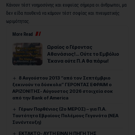
Κάνουν τέστ νοημοσύνης και ευφυϊας σήμερα οι άνθρωποι, μα
δεν είδα πουθενά να κάμουν τέστ σοφίας και πνευματικής
ωριμότητας.
More Read
Ωραίος ο Γέροντας
Αθανάσιος!… Ούτε το Εμβόλιο
Έκανα ούτε Π.Α θα πάρω!
8 Αυγούστου 2013 “από τον Σεπτέμβριο
ξεκινούν τα δύσκολα” ΓΕΡΟΝΤΑΣ ΕΦΡΑΙΜ ο
ΑΡΙΖΟΝΙΤΗΣ- Αύγουστος 2026 στοιχεία σοκ
από την Bank of America
Γέρων Παρθένιος (2ο ΜΕΡΟΣ) – για Π.Α.
Ταυτότητα Εβραίους Πολέμους Γεγονότα (ΝΕΑ
Συνέντευξη)
ΕΚΤΑΚΤΟ- ΑΥΤΗ ΕΙΝΑΙ Η ΠΗΓΗ ΤΗΣ