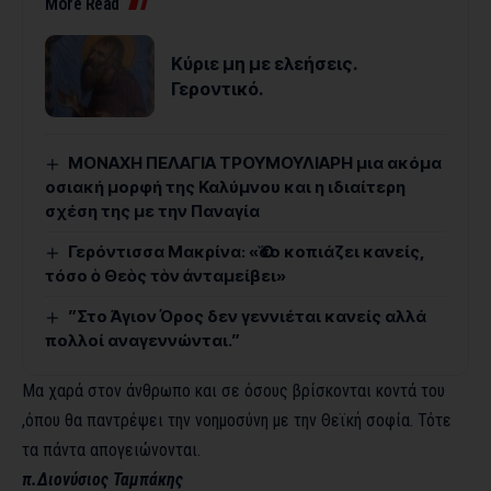
More Read
Kύριε μη με ελεήσεις.
Γεροντικό.
ΜΟΝΑΧΗ ΠΕΛΑΓΙΑ ΤΡΟΥΜΟΥΛΙΑΡΗ μια ακόμα
οσιακή μορφή της Καλύμνου και η ιδιαίτερη
σχέση της με την Παναγία
Γερόντισσα Μακρίνα: «Ὅσο κοπιάζει κανείς,
τόσο ὁ Θεὸς τὸν ἀνταμείβει»
”Στο Άγιον Όρος δεν γεννιέται κανείς αλλά
πολλοί αναγεννώνται.”
Μα χαρά στον άνθρωπο και σε όσους βρίσκονται κοντά του
,όπου θα παντρέψει την νοημοσύνη με την Θεϊκή σοφία. Τότε
τα πάντα απογειώνονται.
π.Διονύσιος Ταμπάκης