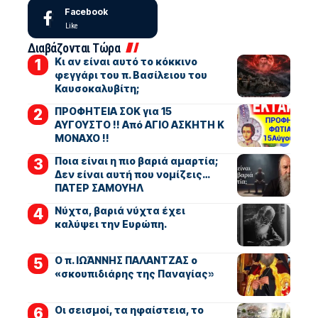
Facebook
Like
Διαβάζονται Τώρα
Κι αν είναι αυτό το κόκκινο
φεγγάρι του π. Βασίλειου του
Καυσοκαλυβίτη;
ΠΡΟΦΗΤΕΙΑ ΣΟΚ για 15
ΑΥΓΟΥΣΤΟ !! Από ΑΓΙΟ ΑΣΚΗΤΗ Κ
ΜΟΝΑΧΟ !!
Ποια είναι η πιο βαριά αμαρτία;
Δεν είναι αυτή που νομίζεις…
ΠΑΤΕΡ ΣΑΜΟΥΗΛ
Νύχτα, βαριά νύχτα έχει
καλύψει την Ευρώπη.
Ο π. ΙΩΆΝΝΗΣ ΠΑΛΑΝΤΖΑΣ ο
«σκουπιδιάρης της Παναγίας»
Οι σεισμοί, τα ηφαίστεια, το