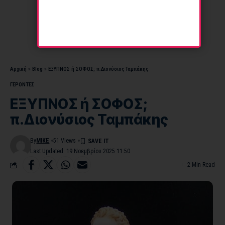
Αρχική
»
Blog
»
ΕΞΥΠΝΟΣ ή ΣΟΦΟΣ; π.Διονύσιος Ταμπάκης
ΓΕΡΟΝΤΕΣ
ΕΞΥΠΝΟΣ ή ΣΟΦΟΣ;
π.Διονύσιος Ταμπάκης
By
MIKE
51 Views
Last Updated: 19 Νοεμβρίου 2025 11:50
2 Min Read