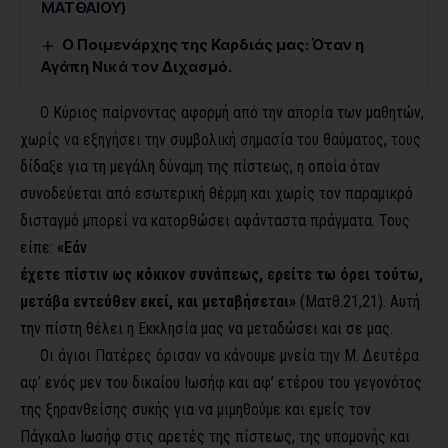
ΜΑΤΘΑΙΟΥ)
Ο Ποιμενάρχης της Καρδιάς μας: Όταν η
Αγάπη Νικά τον Διχασμό.
Ο Κύριος παίρνοντας αφορμή από την απορία των μαθητών,
χωρίς να εξηγήσει την συμβολική σημασία του θαύματος, τους
δίδαξε για τη μεγάλη δύναμη της πίστεως, η οποία όταν
συνοδεύεται από εσωτερική θέρμη και χωρίς τον παραμικρό
δισταγμό μπορεί να κατορθώσει αφάνταστα πράγματα. Τους
είπε:
«Εάν
έχετε πίστιν ως κόκκον συνάπεως, ερείτε τω όρει τούτω,
μετάβα εντεύθεν εκεί, και μεταβήσεται»
(Ματθ.21,21). Αυτή
την πίστη θέλει η Εκκλησία μας να μεταδώσει και σε μας.
Οι άγιοι Πατέρες όρισαν να κάνουμε μνεία την Μ. Δευτέρα
αφ’ ενός μεν του δικαίου Ιωσήφ και αφ’ ετέρου του γεγονότος
της ξηρανθείσης συκής για να μιμηθούμε και εμείς τον
Πάγκαλο Ιωσήφ στις αρετές της πίστεως, της υπομονής και