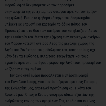
Φαραώ, αφού δεν μπόρεσε να τον παρασύρει
στην αμαρτία της μοιχείας, τον συκοφάντησε και τον έριξαν
στη φυλακή. Εκεί στα φοβερά κάτεργα του δεσμωτηρίου
υπέμενε με υπομονή και καρτερία το άδικο πάθος του.
Προσευχόταν στο Θεό των πατέρων του και ήλπιζε σ’ Αυτόν
την ελευθερία του. Μετά την εξήγηση των περιέργων ονείρων
του Φαραώ κατέστη αντιβασιλέας της μεγάλης χώρας της
Αιγύπτου. Συνάντησε τους αδελφούς του, τους οποίους όχι
μόνο δεν τα τιμώρησε, αλλά τους ευεργέτησε και τους
εγκατέστησε στο πιο έφορο μέρος της Αιγύπτου, προκειμένου
να ζήσουν ευτυχισμένοι.
Την αγία αυτή ημέρα προβάλλεται η υπέροχη μορφή
του Παγκάλου Ιωσήφ, γιατί αυτός σύμφωνα με τους Πατέρες
της Εκκλησίας μας, αποτελεί προτύπωση και εικόνα του
Χριστού μας. Όπως ο Κύριος υπέφερε άδικα εξαιτίας της
ανθρώπινης κακίας των ομοφύλων Του, το ίδιο και εκείνος