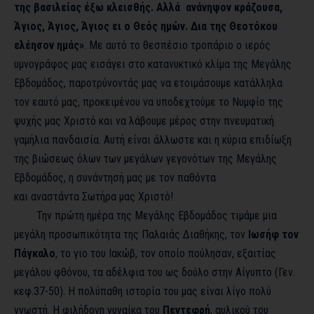
της βασιλείας έξω κλεισθής. Αλλά ανάνηψον κράζουσα,
Άγιος, Άγιος, Άγιος ει ο Θεός ημών. Δια της Θεοτόκου
ελέησον ημάς»
. Με αυτό το θεσπέσιο τροπάριο ο ιερός
υμνογράφος μας εισάγει στο κατανυκτικό κλίμα της Μεγάλης
Εβδομάδος, παροτρύνοντάς μας να ετοιμάσουμε κατάλληλα
τον εαυτό μας, προκειμένου να υποδεχτούμε το Νυμφίο της
ψυχής μας Χριστό και να λάβουμε μέρος στην πνευματική
γαμήλια πανδαισία. Αυτή είναι άλλωστε και η κύρια επιδίωξη
της βιώσεως όλων των μεγάλων γεγονότων της Μεγάλης
Εβδομάδος, η συνάντησή μας με τον παθόντα
και αναστάντα Σωτήρα μας Χριστό!
Την πρώτη ημέρα της Μεγάλης Εβδομάδος τιμάμε μια
μεγάλη προσωπικότητα της Παλαιάς Διαθήκης, τον
Ιωσήφ τον
Πάγκαλο
, το γιο του Ιακώβ, τον οποίο πούλησαν, εξαιτίας
μεγάλου φθόνου, τα αδέλφια του ως δούλο στην Αίγυπτο (Γεν.
κεφ.37-50). Η πολύπαθη ιστορία του μας είναι λίγο πολύ
γνωστή. Η φιλήδονη γυναίκα του
Πεντεφρή
, αυλικού του