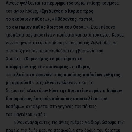
Αίνους ψάλλονται τα περίφημα τροπάρια, επίσης ποιήματα
του αγίου Κοσμά
, «Ερχόμενος ο Κύριος προς
το εκούσιον πάθος…», «Φθάσαντες, πιστοί,
το σωτήριον πάθος Χριστού του Θεού…».
Στα υπέροχα
τροπάρια των αποστίχων, ποιήματα και αυτά του αγίου Κοσμά,
γίνεται μνεία του επεισοδίου με τους υιούς Ζεβεδαίου, οι
οποίοι ζητούσαν πρωτοκαθεδρία στη βασιλεία του
Χριστού.
«Κύριε προς το μυστήριον το
απόρρητον της σης οικονομίας…», «Κύριε,
τα τελεώτατα φρονείν τους οικείους παιδεύων μαθητάς,
μη ομοιούσθε τοις έθνεσιν έλεγες…»
και το
δοξαστικό
«Δευτέραν Εύαν την Αιγυπτίαν ευρών ο δράκων
δια ρημάτων, έσπευδε κολακίαις υποσκελίσαι τον
Ιωσήφ…»
, αναφέρεται στο γεγονός του πάθους
του Παγκάλου Ιωσήφ.
Είναι ανάγκη αυτές τις άγιες ημέρες να διορθώσουμε την
πορεία της ζωής μας, να στραφούμε στο δρόμο του Χριστού