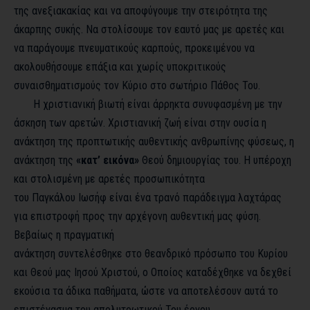
της ανεξιακακίας και να αποφύγουμε την στειρότητα της
άκαρπης συκής. Να στολίσουμε τον εαυτό μας με αρετές και
να παράγουμε πνευματικούς καρπούς, προκειμένου να
ακολουθήσουμε επάξια και χωρίς υποκριτικούς
συναισθηματισμούς τον Κύριο στο σωτήριο Πάθος Του.
Η χριστιανική βιωτή είναι άρρηκτα συνυφασμένη με την
άσκηση των αρετών. Χριστιανική ζωή είναι στην ουσία η
ανάκτηση της προπτωτικής αυθεντικής ανθρωπίνης φύσεως, η
ανάκτηση της
«κατ’ εικόνα»
Θεού δημιουργίας του. Η υπέροχη
και στολισμένη με αρετές προσωπικότητα
του Παγκάλου Ιωσήφ είναι ένα τρανό παράδειγμα λαχτάρας
για επιστροφή προς την αρχέγονη αυθεντική μας φύση.
Βεβαίως η πραγματική
ανάκτηση συντελέσθηκε στο θεανδρικό πρόσωπο του Κυρίου
και Θεού μας Ιησού Χριστού, ο Οποίος καταδέχθηκε να δεχθεί
εκούσια τα άδικα παθήματα, ώστε να αποτελέσουν αυτά το
επιστέγασμα του απολυτρωτικού Του έργου.