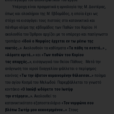
Υπέροχη είναι πραγματικά η υμνολογία της Μ. Δευτέρας,
όπως και ολοκλήρου της Μ. Εβδομάδος, η οποία έχει ως
στόχο να εισαγάγει τους πιστούς στο κατανυκτικό και
πένθιμο κλίμα της εβδομάδος των Παθών του Κυρίου. Η
ακολουθία του Όρθρου αρχίζει με το υπέροχο και πασίγνωστο
τροπάριο
«Ιδού ο Νυμφίος έρχεται εν τω μέσω της
νυκτός…»
. Ακολουθούν τα καθίσματα
«Τα πάθη τα σεπτά…» ,
«Αόρατε κριτά…»
και
«Των παθών του Κυρίου
τας απαρχάς…»
, εισαγωγικά του Θείου Πάθους. Μετά την
ανάγνωση του ιερού Ευαγγελίου ψάλλεται ο περίφημος
κανόνας
«Τω την άβατον κυμαινομένην θάλασσαν…»
ποίημα
του αγίου Κοσμά του Μελωδού. Παρεμβάλλεται το γνωστό
κοντάκιο
«Ο Ιακώβ ωδύρετο του Ιωσήφ
την στέρησιν…».
Ακολουθεί το
κατανυκτικότατο εξαποστειλάριο
«Τον νυμφώνα σου
βλέπω Σωτήρ μου κεκοσμημένον…»
. Στους