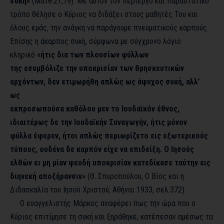
συκή»
(Ματθ.21,19). Με αυτόν τον περίεργο και παραστατικό
τρόπο θέλησε ο Κύριος να διδάξει στους μαθητές Του και
όλους εμάς, την ανάγκη να παράγουμε πνευματικούς καρπούς.
Επίσης η άκαρπος συκή, σύμφωνα με σύγχρονο λόγιο
κληρικό
«ήτις δια των πλουσίων φύλλων
της εσυμβόλιζε την υποκρισίαν των θρησκευτικών
αρχόντων, δεν ετιμωρήθη απλώς ως άψυχος συκή, αλλ’
ως
εκπροσωπούσα καθόλου μεν το Ιουδαϊκόν έθνος,
ιδιαιτέρως δε την Ιουδαϊκήν Συναγωγήν, ήτις μόνον
φύλλα έφερεν, ήτοι απλώς περιωρίζετο εις εξωτερικούς
τύπους, ουδένα δε καρπόν είχε να επιδείξη. Ο Ιησούς
ελθών ει μη μίαν ψευδή υποκρισίαν κατεδίκασε ταύτην εις
διηνεκή αποξήρανσιν»
(Θ. Σπυροπούλου, Ο Βίος και η
Διδασκαλία του Ιησού Χριστού, Αθήναι 1933, σελ.372).
Ο ευαγγελιστής Μάρκος αναφέρει πως την ώρα που ο
Κύριος επιτίμησε τη συκή και ξηράθηκε, κατέπεσαν αμέσως τα