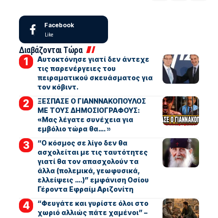
Facebook
Like
Διαβάζονται Τώρα
Αυτοκτόνησε γιατί δεν άντεχε
τις παρενέργειες του
πειραματικού σκευάσματος για
τον κόβιντ.
ΞΕΣΠΑΣΕ Ο ΓΙΑΝΝΝΑΚΟΠΟΥΛΟΣ
ΜΕ ΤΟΥΣ ΔΗΜΟΣΙΟΓΡΑΦΟΥΣ:
«Μας λέγατε συνέχεια για
εμβόλιο τώρα θα…. »
“Ο κόσμος σε λίγο δεν θα
ασχολείται με τις ταυτότητες
γιατί θα τον απασχολούν τα
άλλα (πολεμικά, γεωφυσικά,
ελλείψεις ….)” εμφάνιση Οσίου
Γέροντα Εφραίμ Αριζονίτη
“Φευγάτε και γυρίστε όλοι στο
χωριό αλλιώς πάτε χαμένοι” –