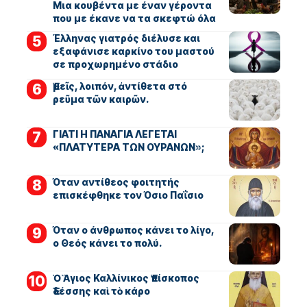
Μια κουβέντα με έναν γέροντα
που με έκανε να τα σκεφτώ όλα
Έλληνας γιατρός διέλυσε και
εξαφάνισε καρκίνο του μαστού
σε προχωρημένο στάδιο
Ἐμεῖς, λοιπόν, ἀντίθετα στό
ρεῦμα τῶν καιρῶν.
ΓΙΑΤΙ Η ΠΑΝΑΓΙΑ ΛΕΓΕΤΑΙ
«ΠΛΑΤΥΤΕΡΑ ΤΩΝ ΟΥΡΑΝΩΝ»;
Όταν αντίθεος φοιτητής
επισκέφθηκε τον Όσιο Παΐσιο
Όταν ο άνθρωπος κάνει το λίγο,
ο Θεός κάνει το πολύ.
Ὁ Ἅγιος Καλλίνικος Ἐπίσκοπος
Ἐδέσσης καὶ τὸ κάρο