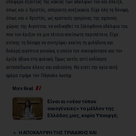
υπέφερε εξαιτίας της κακίας των αδελφών του και έδειξε,
όπως και ο Χριστός, απέραντη ανεξικακία. Είχε όλη τη δύναμη,
όπως και ο Χριστός, ως κραταιός ηγεμόνας της αχανούς
χώρας της Αιγύπτου, να εκδικηθεί τα ζηλόφθονα αδέλφια του,
που τον έριξαν σε μια τέτοια ανείπωτη περιπέτεια. Είχε
επίσης τη δύναμη να συντρίψει εκείνη τη φιλήδονη και
δολερή αιγύπτια γυναίκα, η οποία τον συκοφάντησε και τον
έριξε άδικα στη φυλακή. Όμως αυτός αντί εκδίκηση
ανταπέδωσε έλεος και καλοσύνη. Να γιατί την αγία αυτή
ημέρα τιμάμε τον Πάγκαλο Ιωσήφ.
More Read
Είναι οι «νέου τύπου
οικογένειες» το μέλλον της
Ελλάδας μας, κυρία Υπουργέ;
Η ΑΠΟΚΑΛΥΨΗ ΤΗΣ ΤΡΙΑΔΙΚΗΣ ΚΑΙ