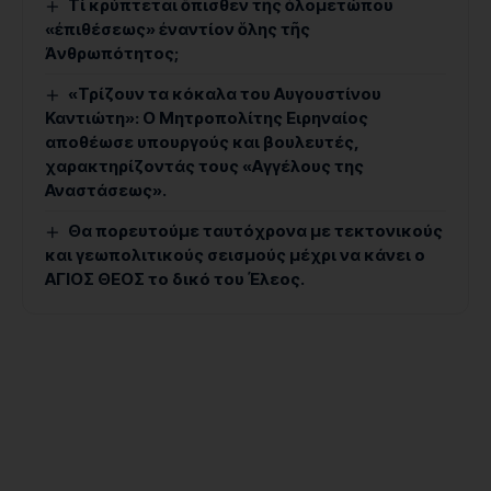
Τί κρύπτεται ὄπισθεν τῆς ὁλομετώπου
«ἐπιθέσεως» ἐναντίον ὅλης τῆς
Ἀνθρωπότητος;
«Τρίζουν τα κόκαλα του Αυγουστίνου
Καντιώτη»: Ο Μητροπολίτης Ειρηναίος
αποθέωσε υπουργούς και βουλευτές,
χαρακτηρίζοντάς τους «Αγγέλους της
Αναστάσεως».
Θα πορευτούμε ταυτόχρονα με τεκτονικούς
και γεωπολιτικούς σεισμούς μέχρι να κάνει ο
ΑΓΙΟΣ ΘΕΟΣ το δικό του Έλεος.