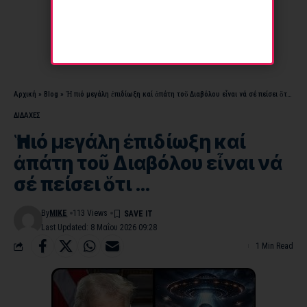
Αρχική
»
Blog
»
Ἡ πιό μεγάλη ἐπιδίωξη καί ἀπάτη τοῦ Διαβόλου εἶναι νά σέ πείσει ὅτι …
ΔΙΔΑΧΕΣ
Ἡ πιό μεγάλη ἐπιδίωξη καί
ἀπάτη τοῦ Διαβόλου εἶναι νά
σέ πείσει ὅτι …
By
MIKE
113 Views
Last Updated: 8 Μαΐου 2026 09:28
1 Min Read