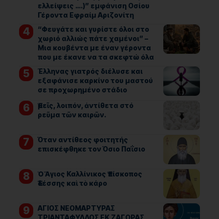
ελλείψεις ….)” εμφάνιση Οσίου
Γέροντα Εφραίμ Αριζονίτη
“Φευγάτε και γυρίστε όλοι στο
χωριό αλλιώς πάτε χαμένοι” –
Μια κουβέντα με έναν γέροντα
που με έκανε να τα σκεφτώ όλα
Έλληνας γιατρός διέλυσε και
εξαφάνισε καρκίνο του μαστού
σε προχωρημένο στάδιο
Ἐμεῖς, λοιπόν, ἀντίθετα στό
ρεῦμα τῶν καιρῶν.
Όταν αντίθεος φοιτητής
επισκέφθηκε τον Όσιο Παΐσιο
Ὁ Ἅγιος Καλλίνικος Ἐπίσκοπος
Ἐδέσσης καὶ τὸ κάρο
ΑΓΙΟΣ ΝΕΟΜΑΡΤΥΡΑΣ
ΤΡΙΑΝΤΑΦΥΛΛΟΣ ΕΚ ΖΑΓΟΡΑΣ