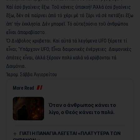
Καί ἐσύ βγαίνεις ἔξω. Τοῦ κάνεις ὑπακοή! Ἀλλά ἐσύ βγαίνεις
ἔξω, δέν σέ παίρνει ἀπό τό χέρι μέ τό ζόρι νά σέ πετάξει ἔξω
ἀπ’ τήν ἐκκλησία. Δέν μπορεῖ. Τό αὐτεξούσιο τοῦ ἀνθρώπου
εἶναι ἀπαραβίαστο.
Ὁ Διάβολος κρύβεται. Καί αὐτά τά λεγόμενα UFO ξέρετε τί
εἶναι; Ὑπάρχουν UFO; Εἶναι δαιμονικές ἐνέργειες. Δαιμονικές
ἀπάτες εἶναι, ἀλλά ξέρουν πολύ καλά νά κρύβονται τά
Δαιμόνια..
Ἱερομ. Σάββα Ἁγιορείτου
More Read
Όταν ο άνθρωπος κάνει το
λίγο, ο Θεός κάνει το πολύ.
ΓΙΑΤΙ Η ΠΑΝΑΓΙΑ ΛΕΓΕΤΑΙ «ΠΛΑΤΥΤΕΡΑ ΤΩΝ