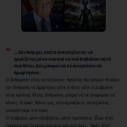
….δέν ὑπάρχει, ὁπότε ἀνενόχλητος νά
ἐργάζεται μέσα σου καί νά σοῦ ὑποβάλλει αὐτά
πού θέλει. Δέν μπορεῖ νά σέ ἀναγκάσει νά
ἁμαρτήσεις.
Ὁ ἄνθρωπος εἶναι αὐτεξούσιος. Κανένας δέν μπορεῖ νά κάνει
τόν ἄνθρωπο νά ἁμαρτήσει οὔτε ὁ Θεός οὔτε ὁ Διάβολος
οὔτε κανένας ἄλλος ἄνθρωπος μπορεῖ νά σέ ἀναγκάσει νά
κάνεις τό κακό. Μόνοι μας, αὐτοπροαίρετα, αὐτεξούσια,
ὑποκύπτουμε στό κακό.
Ὁ Διάβολος μόνο ὑποβάλλει, κάνει προτάσεις. Εἶσαι στήν
ἐκκλησία καί ἔρχεται στό αὐτί καί σοῦ λέει… “βγές ἔξω”.