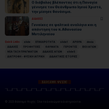
Ο διάβολος βλέποντας ότι η Παναγία
γέννησε τον Θεάνθρωπο Ιησού Χριστό,
την μίσησε θανάσιμα.
ΔΙΔΑΧΕΣ
Γυναίκες σε ψαλτικά αναλόγια και η
απάντηση του π. Αθανασίου
Μυτιληναίου
Quick Links:
slide
ΕΠΙΚΑΙΡΟΤΗΤΑ
slide1
ΑΡΘΡΑ
dexia
ΔΙΔΑΧΕΣ
ΠΡΟΦΗΤΕΙΕΣ
ΘΑΥΜΑΤΑ
ΓΕΡΟΝΤΕΣ
ΒΙΟΙ ΑΓΙΩΝ
ΝΕΑ ΤΑΞΗ ΠΡΑΓΜΑΤΩΝ
ΔΙΔΑΧΕΣ ΑΓΙΩΝ
slide5
ΔΙΑΤΡΟΦΗ - ΦΥΣΙΚΗ ΙΑΤΡΙΚΗ
ΔΙΔΑΚΤΙΚΕΣ ΙΣΤΟΡΙΕΣ
© 2025 Βάλσαμο Ψυχής. Όλα τα δικαιώματα διατηρούνται.