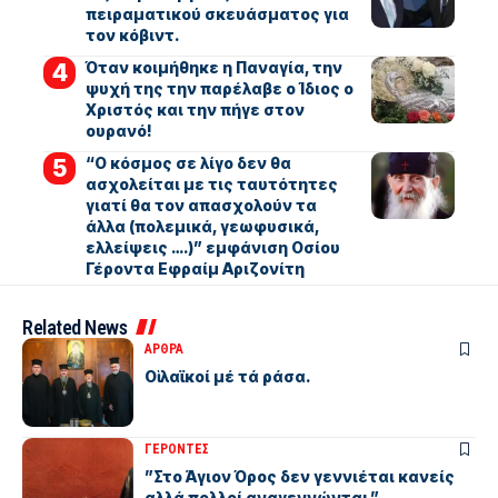
πειραματικού σκευάσματος για
τον κόβιντ.
Όταν κοιμήθηκε η Παναγία, την
ψυχή της την παρέλαβε ο Ίδιος ο
Χριστός και την πήγε στον
ουρανό!
“Ο κόσμος σε λίγο δεν θα
ασχολείται με τις ταυτότητες
γιατί θα τον απασχολούν τα
άλλα (πολεμικά, γεωφυσικά,
ελλείψεις ….)” εμφάνιση Οσίου
Γέροντα Εφραίμ Αριζονίτη
Related News
ΑΡΘΡΑ
Οἱ λαϊκοί μέ τά ράσα.
ΓΕΡΟΝΤΕΣ
”Στο Άγιον Όρος δεν γεννιέται κανείς
αλλά πολλοί αναγεννώνται.”