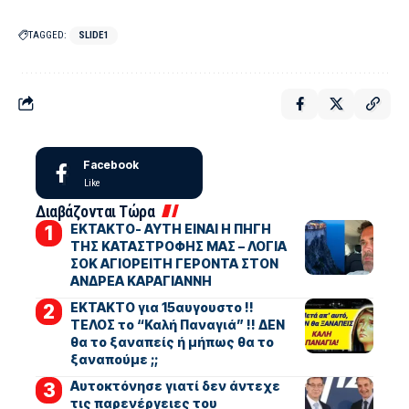
TAGGED:
SLIDE1
Facebook
Like
Διαβάζονται Τώρα
ΕΚΤΑΚΤΟ- ΑΥΤΗ ΕΙΝΑΙ Η ΠΗΓΗ
ΤΗΣ ΚΑΤΑΣΤΡΟΦΗΣ ΜΑΣ – ΛΟΓΙΑ
ΣΟΚ ΑΓΙΟΡΕΙΤΗ ΓΕΡΟΝΤΑ ΣΤΟΝ
ΑΝΔΡΕΑ ΚΑΡΑΓΙΑΝΝΗ
ΕΚΤΑΚΤΟ για 15αυγουστο !!
ΤΕΛΟΣ το “Καλή Παναγιά” !! ΔΕΝ
θα το ξαναπείς ή μήπως θα το
ξαναπούμε ;;
Αυτοκτόνησε γιατί δεν άντεχε
τις παρενέργειες του