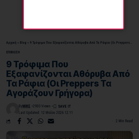
Αρχική
»
Blog
»
9 Τρόφιμα Που Εξαφανίζονται Αθόρυβα Από Τα Ράφια (Οι Preppers Τα Αγοράζουν Γρήγορα)
ΕΠΙΒΙΩΣΗ
9 Τρόφιμα Που
Εξαφανίζονται Αθόρυβα Από
Τα Ράφια (Οι Preppers Τα
Αγοράζουν Γρήγορα)
By
MIKE
2930 Views
Last Updated: 12 Μαΐου 2026 12:11
2 Min Read