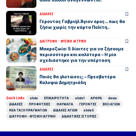
ΔΙΔΑΧΕΣ
Γέροντας Γαβριήλ Άγιον όρος… πως θα
ζήσω χωρίς την κάρτα Πολίτη..
ΔΙΑΤΡΟΦΗ - ΦΥΣΙΚΗ ΙΑΤΡΙΚΗ
Μακροζωία: 5 δίαιτες για να ζήσουμε
περισσότερο και καλύτερα – Η μία
σχεδιάστηκε για την υπέρταση
ΔΙΔΑΧΕΣ
Ποιός θα γλυτώσει;; – Πρεσβυτέρα
Καλυψώ Δημητριάδη
Quick Links:
slide
ΕΠΙΚΑΙΡΟΤΗΤΑ
slide1
ΑΡΘΡΑ
dexia
ΔΙΔΑΧΕΣ
ΠΡΟΦΗΤΕΙΕΣ
ΘΑΥΜΑΤΑ
ΓΕΡΟΝΤΕΣ
ΒΙΟΙ ΑΓΙΩΝ
ΝΕΑ ΤΑΞΗ ΠΡΑΓΜΑΤΩΝ
ΔΙΔΑΧΕΣ ΑΓΙΩΝ
slide5
ΔΙΑΤΡΟΦΗ - ΦΥΣΙΚΗ ΙΑΤΡΙΚΗ
ΔΙΔΑΚΤΙΚΕΣ ΙΣΤΟΡΙΕΣ