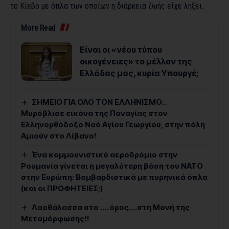
το Κίεβο με όπλα των οποίων η διάρκεια ζωής είχε λήξει.
More Read
Είναι οι «νέου τύπου
οικογένειες» το μέλλον της
Ελλάδας μας, κυρία Υπουργέ;
ΣΗΜΕΙΟ ΓΙΑ ΟΛΟ ΤΟΝ ΕΛΛΗΝΙΣΜΟ..
Μυρόβλισε εικόνα της Παναγίας στον
Ελληνορθόδοξο Ναό Αγίου Γεωργίου, στην πόλη
Αμιούν στο Λίβανο!
Ένα κομμουνιστικό αεροδρόμιο στην
Ρουμανία γίνεται η μεγαλύτερη βάση του ΝΑΤΟ
στην Ευρώπη: Βομβαρδιστικά με πυρηνικά όπλα
(και οι ΠΡΟΦΗΤΕΙΕΣ;)
Λαοθάλασσα στο …. όρος….στη Μονή της
Μεταμόρφωσης!!