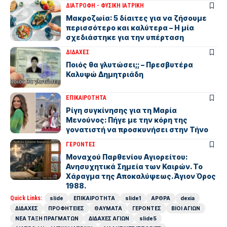
ΔΙΑΤΡΟΦΗ - ΦΥΣΙΚΗ ΙΑΤΡΙΚΗ
Μακροζωία: 5 δίαιτες για να ζήσουμε
περισσότερο και καλύτερα – Η μία
σχεδιάστηκε για την υπέρταση
ΔΙΔΑΧΕΣ
Ποιός θα γλυτώσει;; – Πρεσβυτέρα
Καλυψώ Δημητριάδη
ΕΠΙΚΑΙΡΟΤΗΤΑ
Ρίγη συγκίνησης για τη Μαρία
Μενούνος: Πήγε με την κόρη της
γονατιστή να προσκυνήσει στην Τήνο
ΓΕΡΟΝΤΕΣ
Μοναχού Παρθενίου Αγιορείτου:
Ανησυχητικά Σημεία των Καιρών. Το
Χάραγμα της Αποκαλύψεως. Άγιον Όρος
1988.
Quick Links:
slide
ΕΠΙΚΑΙΡΟΤΗΤΑ
slide1
ΑΡΘΡΑ
dexia
ΔΙΔΑΧΕΣ
ΠΡΟΦΗΤΕΙΕΣ
ΘΑΥΜΑΤΑ
ΓΕΡΟΝΤΕΣ
ΒΙΟΙ ΑΓΙΩΝ
ΝΕΑ ΤΑΞΗ ΠΡΑΓΜΑΤΩΝ
ΔΙΔΑΧΕΣ ΑΓΙΩΝ
slide5