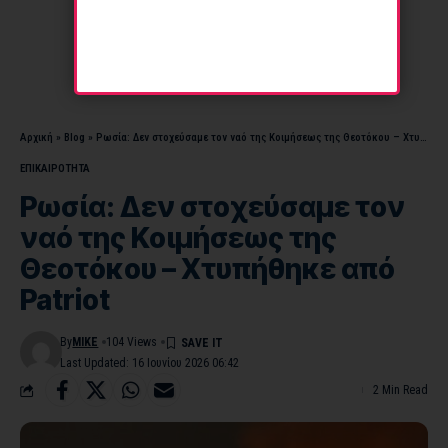
Αρχική
»
Blog
»
Ρωσία: Δεν στοχεύσαμε τον ναό της Κοιμήσεως της Θεοτόκου – Χτυπήθηκε από Patriot
ΕΠΙΚΑΙΡΟΤΗΤΑ
Ρωσία: Δεν στοχεύσαμε τον
ναό της Κοιμήσεως της
Θεοτόκου – Χτυπήθηκε από
Patriot
By
MIKE
104 Views
Last Updated: 16 Ιουνίου 2026 06:42
2 Min Read