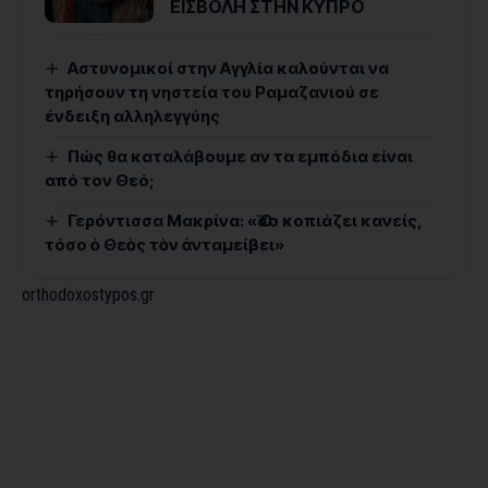
ΕΙΣΒΟΛΗ ΣΤΗΝ ΚΥΠΡΟ
Αστυνομικοί στην Αγγλία καλούνται να
τηρήσουν τη νηστεία του Ραμαζανιού σε
ένδειξη αλληλεγγύης
Πώς θα καταλάβουμε αν τα εμπόδια είναι
από τον Θεό;
Γερόντισσα Μακρίνα: «Ὅσο κοπιάζει κανείς,
τόσο ὁ Θεὸς τὸν ἀνταμείβει»
orthodoxostypos.gr