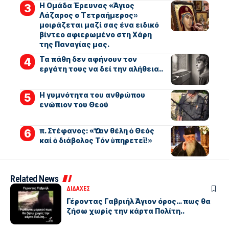
Η Ομάδα Έρευνας «Άγιος
Λάζαρος ο Τετραήμερος»
μοιράζεται μαζί σας ένα ειδικό
βίντεο αφιερωμένο στη Χάρη
της Παναγίας μας.
Τα πάθη δεν αφήνουν τον
εργάτη τους να δεί την αλήθεια..
Η γυμνότητα του ανθρώπου
ενώπιον του Θεού
π. Στέφανος: «Ὅταν θέλη ὁ Θεός
καί ὁ διάβολος Τόν ὑπηρετεῖ!»
Related News
ΔΙΔΑΧΕΣ
Γέροντας Γαβριήλ Άγιον όρος… πως θα
ζήσω χωρίς την κάρτα Πολίτη..