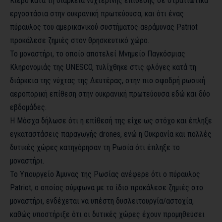
Κίεβο κατά τη διάρκεια νυχτερινής επίθεσης σε στρατιωτικά
εργοστάσια στην ουκρανική πρωτεύουσα, και ότι ένας
πύραυλος του αμερικανικού συστήματος αεράμυνας Patriot
προκάλεσε ζημιές στον θρησκευτικό χώρο.
Το μοναστήρι, το οποίο αποτελεί Μνημείο Παγκόσμιας
Κληρονομιάς της UNESCO, τυλίχθηκε στις φλόγες κατά τη
διάρκεια της νύχτας της Δευτέρας, στην πιο σφοδρή ρωσική
αεροπορική επίθεση στην ουκρανική πρωτεύουσα εδώ και δύο
εβδομάδες.
Η Μόσχα δήλωσε ότι η επίθεσή της είχε ως στόχο και έπληξε
εγκαταστάσεις παραγωγής drones, ενώ η Ουκρανία και πολλές
δυτικές χώρες κατηγόρησαν τη Ρωσία ότι έπληξε το
μοναστήρι.
Το Υπουργείο Άμυνας της Ρωσίας ανέφερε ότι ο πύραυλος
Patriot, ο οποίος σύμφωνα με το ίδιο προκάλεσε ζημιές στο
μοναστήρι, ενδέχεται να υπέστη δυσλειτουργία/αστοχία,
καθώς υποστήριξε ότι οι δυτικές χώρες έχουν προμηθεύσει