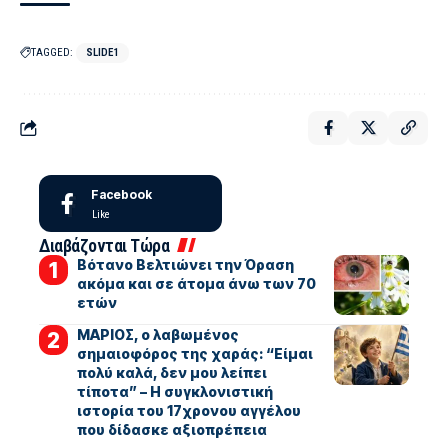
TAGGED:
SLIDE1
Facebook
Like
Διαβάζονται Τώρα
Βότανο Βελτιώνει την Όραση
ακόμα και σε άτομα άνω των 70
ετών
ΜΑΡΙΟΣ, ο λαβωμένος
σημαιοφόρος της χαράς: “Είμαι
πολύ καλά, δεν μου λείπει
τίποτα” – Η συγκλονιστική
ιστορία του 17χρονου αγγέλου
που δίδασκε αξιοπρέπεια